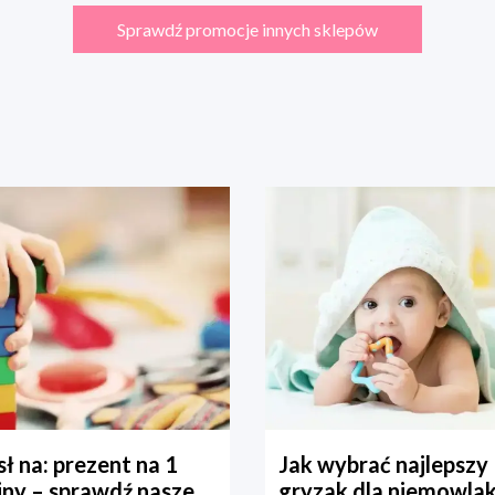
Sprawdź promocje innych sklepów
ł na: prezent na 1
Jak wybrać najlepszy
iny – sprawdź nasze
gryzak dla niemowla