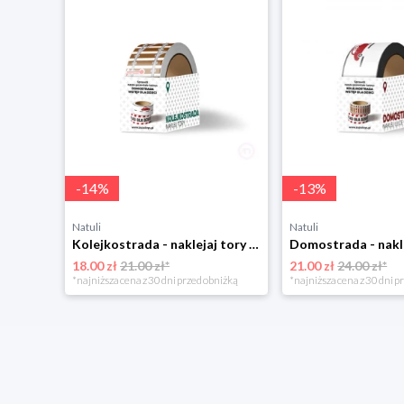
-
14
%
-
13
%
Natuli
Natuli
Kolejkostrada - naklejaj tory Zuzutoys
18.00 zł
21.00 zł*
21.00 zł
24.00 zł*
*najniższa cena z 30 dni przed obniżką
*najniższa cena z 30 dni p