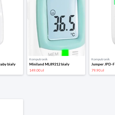
Komputronik
Komputronik
aby biały
Miniland ML89212 biały
Jumper JPD-F
149.00 zł
79.90 zł