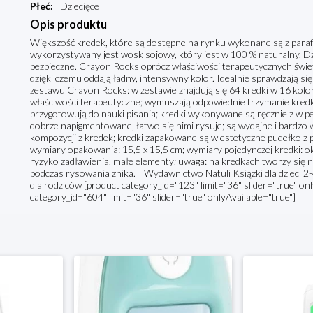
Płeć
:
Dziecięce
Opis produktu
Większość kredek, które są dostępne na rynku wykonane są z paraf
wykorzystywany jest wosk sojowy, który jest w 100 % naturalny. Dzi
bezpieczne. Crayon Rocks oprócz właściwości terapeutycznych świe
dzięki czemu oddają ładny, intensywny kolor. Idealnie sprawdzają s
zestawu Crayon Rocks: w zestawie znajdują się 64 kredki w 16 kolor
właściwości terapeutyczne; wymuszają odpowiednie trzymanie kredk
przygotowują do nauki pisania; kredki wykonywane są ręcznie z w p
dobrze napigmentowane, łatwo się nimi rysuje; są wydajne i bardzo 
kompozycji z kredek; kredki zapakowane są w estetyczne pudełko z 
wymiary opakowania: 15,5 x 15,5 cm; wymiary pojedynczej kredki: ok 3
ryzyko zadławienia, małe elementy; uwaga: na kredkach tworzy się na
podczas rysowania znika. Wydawnictwo Natuli Książki dla dzieci 2-4
dla rodziców [product category_id="123" limit="36" slider="true" onl
category_id="604" limit="36" slider="true" onlyAvailable="true"]