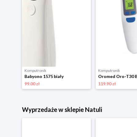
Komputronik
Komputronik
ORGANIZER regał Pojemniki na zabawki kółkach SZUFLADAMI D500
Babyono 1575 biały
Oromed Oro-T30 B
99.00 zł
119.90 zł
Wyprzedaże w sklepie Natuli