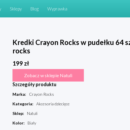
y
Sklepy
Blog
Wyprawka
Kredki Crayon Rocks w pudełku 64 sz
rocks
199
zł
Zobacz w sklepie Natuli
Szczegóły produktu
Marka
:
Crayon Rocks
Kategoria
:
Akcesoria dziecięce
Sklep
:
Natuli
Kolor
:
Biały