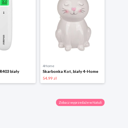
4Home
R403 biały
Skarbonka Kot, biały 4-Home
54.99 zł
Zobacz wyprzedaże w Natuli