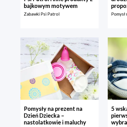
bajkowym motywem
propo
Zabawki Psi Patrol
Pomysł n
Pomysły na prezent na
5 wska
Dzień Dziecka –
pierws
nastolatkowie i maluchy
wybra