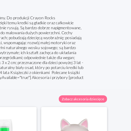
iny. Do produkcji Crayon Rocks
ęki temu kredki są gładkie oraz całkowicie
tnie rysują. Są bardzo dobrze napigmentowane,
ię do malowania dużych powierzchni. Cechy
ach; pobudzają dziecięcą wyobraźnię; posiadają
i, wspomagając rozwój małej motoryki oraz
ełni naturalnego wosku sojowego; są bardzo
wytrzymałe; ich kształt zachęca do układania
przegródkami; odpowiednie także dla wegan;
 x 2 cm; przeznaczone dla dzieci powyżej 3 lat -
turalny biały osad, który po potarciu kredki lub
 lata Książeczki z okienkami Polecane książki
yAvailable="true"] Akcesoria i przybory [product
Zobacz akcesoria dziecięce