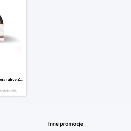
Domostrada - naklejaj ulice Zuzutoys
rzed obniżką
Inne promocje