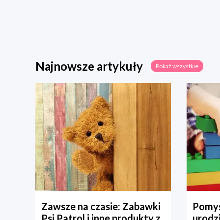
Najnowsze artykuły
Pokaż wszystkie
Zawsze na czasie: Zabawki
Pomys
Psi Patrol i inne produkty z
urodz