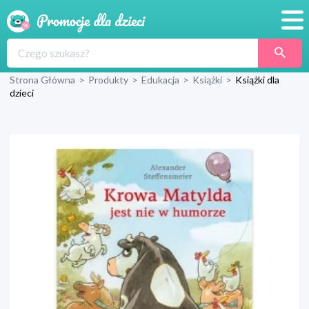
Promocje
Strona Główna
>
Produkty
>
Edukacja
>
Książki
>
Książki dla
Produkty
dzieci
Sklepy
Blog
Wyprawka