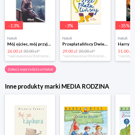
-
13
%
-
3
%
-
35
%
Natuli
Natuli
Natuli
Mój ojciec, mój przyjaciel Element
Przeplatalińscy Dwie siostry
26.00 zł
30.00 zł*
29.00 zł
30.00 zł*
51.00 zł
*najniższa cena z 30 dni przed obniżką
*najniższa cena z 30 dni przed obniżką
Zobacz wyprzedaże w Natuli
Inne produkty marki MEDIA RODZINA