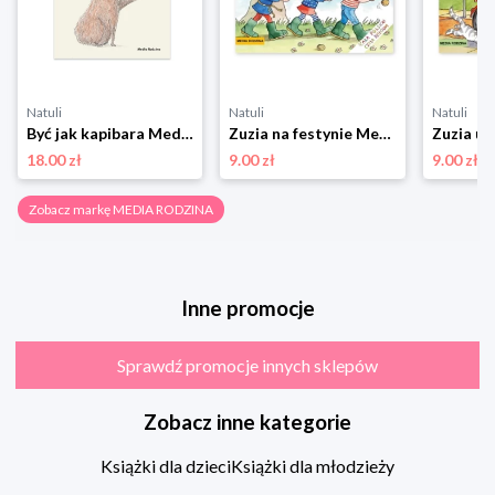
Natuli
Natuli
Natuli
Być jak kapibara Media rodzina
Zuzia na festynie Media rodzina
18.00 zł
9.00 zł
9.00 zł
Zobacz markę MEDIA RODZINA
Inne promocje
Sprawdź promocje innych sklepów
Zobacz inne kategorie
Książki dla dzieci
Książki dla młodzieży