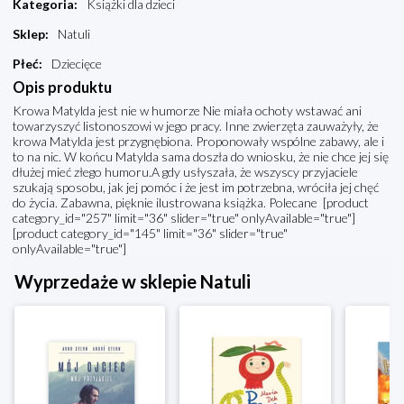
Kategoria
:
Książki dla dzieci
Sklep
:
Natuli
Płeć
:
Dziecięce
Opis produktu
Krowa Matylda jest nie w humorze Nie miała ochoty wstawać ani
towarzyszyć listonoszowi w jego pracy. Inne zwierzęta zauważyły, że
krowa Matylda jest przygnębiona. Proponowały wspólne zabawy, ale i
to na nic. W końcu Matylda sama doszła do wniosku, że nie chce jej się
dłużej mieć złego humoru.A gdy usłyszała, że wszyscy przyjaciele
szukają sposobu, jak jej pomóc i że jest im potrzebna, wróciła jej chęć
do życia. Zabawna, pięknie ilustrowana książka. Polecane [product
category_id="257" limit="36" slider="true" onlyAvailable="true"]
[product category_id="145" limit="36" slider="true"
onlyAvailable="true"]
Wyprzedaże w sklepie Natuli