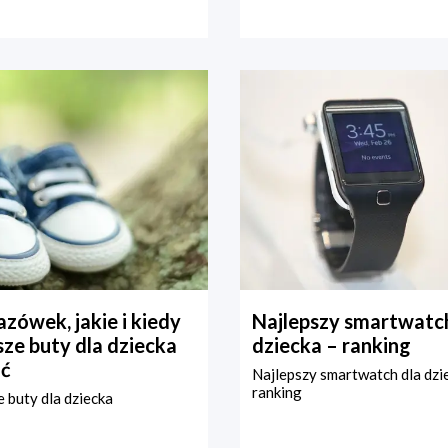
zówek, jakie i kiedy
Najlepszy smartwatch
ze buty dla dziecka
dziecka – ranking
ć
Najlepszy smartwatch dla dzi
ranking
 buty dla dziecka