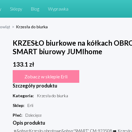
y
Sklepy
Blog
Wyprawka
mowląt
>
Krzesła do biurka
KRZESŁO biurkowe na kółkach OBRO
SMART biurowy JUMIhome
133.1
zł
Zobacz w sklepie Erli
Szczegóły produktu
Kategoria
:
Krzesła do biurka
Sklep
:
Erli
Płeć
:
Dziecięce
Opis produktu
⭐&nbsp;Krzesło obrotowe&nbsp;'SMART' CM-923508 ➡️ Krzesło 