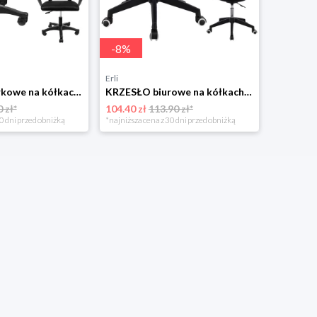
-
8
%
Erli
KRZESŁO biurkowe na kółkach OBROTOWE do biurka fotel SMART biurowy JUMI
KRZESŁO biurowe na kółkach OBROTOWE biura fotel INEZ profilowany JUMIhome
 zł*
104.40 zł
113.90 zł*
0 dni przed obniżką
*najniższa cena z 30 dni przed obniżką