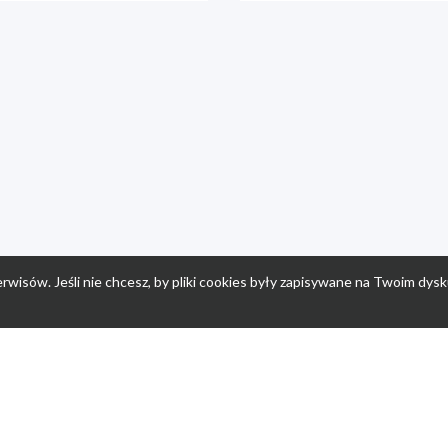
rwisów. Jeśli nie chcesz, by pliki cookies były zapisywane na Twoim dysk
a
Przepisy dla dzieci
Po