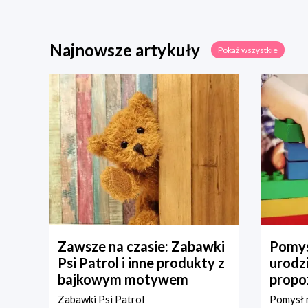
Najnowsze artykuły
Pokaż wszystkie
Zawsze na czasie: Zabawki
Pomys
Psi Patrol i inne produkty z
urodz
bajkowym motywem
propo
Zabawki Psi Patrol
Pomysł n