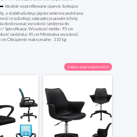
➡️ Idealnie wyprofilowane oparcie &nbsp;w
ę, a stabilna&nbsp; pięcioramienna podstawa
lność oraz&nbsp; zabezpiecza powierzchnię
ala dostosować wysokość siedzenia do
 ✅ Specyfikacja: Wysokość mebla : 95 cm
kość siedziska: 45 cm Minimalna wysokość
41 cm Obciążenie maksymalne : 110 kg
Zobacz wyprzedaże w Erli