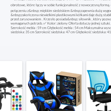
obrotowe, które łączy w sobie funkcjonalność z nowoczesną formą. 
połączeniu z&nbsp; miękkim siedziskiem &nbsp;zapewnia dużą wygod
&nbsp;zakończona niewielkimi plastikowymi kółkami daje dużą stabi
przed zarysowaniem . Krzesło posiada&nbsp; siłownik , który pozw
wymaganych potrzeb. ✅ Kolor: zielony Oferta dotyczy jednej sztuki.
Szerokość mebla : 59 cm Głębokość mebla : 54 cm Maksymalna wyso
siedziska: 35 cm Szerokość siedziska: 47 cm Głębokość siedziska: 