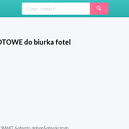
TOWE do biurka fotel
SMART &nbsp;to zielone&nbsp;krzesło