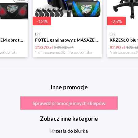
-
12
%
-
25
%
Erli
Erli
Fotel LED z MASAŻEM obrotowy TKANINA gamingowy KOMPUTEROWY gracza PODNÓŻEK!
FOTEL gamingowy z MASAŻEM pleców KOMPUTEROWY OBROTOWY dla gracza!
210.70 zł
239.30 zł*
92.90 zł
123.50
rzed obniżką
*najniższa cena z 30 dni przed obniżką
*najniższa cena z 3
Inne promocje
Sprawdź promocje innych sklepów
Zobacz inne kategorie
Krzesła do biurka