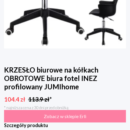
KRZESŁO biurowe na kółkach
OBROTOWE biura fotel INEZ
profilowany JUMIhome
104.4
zł
113.9
zł
*
* najniższa cena z 30 dni przed obniżką
Zobacz w sklepie Erli
Szczegóły produktu