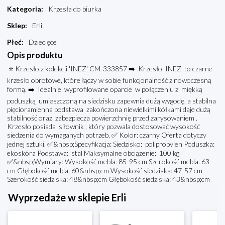
Kategoria
:
Krzesła do biurka
Sklep
:
Erli
Płeć
:
Dziecięce
Opis produktu
⭐ Krzesło z kolekcji 'INEZ' CM-333857 ➡️ Krzesło INEZ to czarne
krzesło obrotowe, które łączy w sobie funkcjonalność z nowoczesną
formą. ➡️ Idealnie wyprofilowane oparcie w połączeniu z miękką
poduszką umieszczoną na siedzisku zapewnia dużą wygodę, a stabilna
pięcioramienna podstawa zakończona niewielkimi kółkami daje dużą
stabilność oraz zabezpiecza powierzchnię przed zarysowaniem .
Krzesło posiada siłownik , który pozwala dostosować wysokość
siedzenia do wymaganych potrzeb. ✅ Kolor: czarny Oferta dotyczy
jednej sztuki. ✅&nbsp;Specyfikacja: Siedzisko: polipropylen Poduszka:
ekoskóra Podstawa: stal Maksymalne obciążenie: 100 kg
✅&nbsp;Wymiary: Wysokość mebla: 85-95 cm Szerokość mebla: 63
cm Głębokość mebla: 60&nbsp;cm Wysokość siedziska: 47-57 cm
Szerokość siedziska: 48&nbsp;cm Głębokość siedziska: 43&nbsp;cm
Wyprzedaże w sklepie Erli