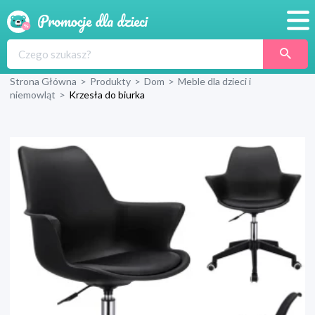
Promocje
Strona Główna
>
Produkty
>
Dom
>
Meble dla dzieci i
Produkty
niemowląt
>
Krzesła do biurka
Sklepy
Blog
Wyprawka