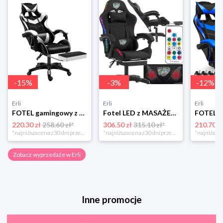
-
15
%
-
3
%
-
12
%
Erli
Erli
Erli
FOTEL gamingowy z MASAŻEM pleców KOMPUTEROWY OBROTOWY dla gracza +PODNÓŻEK!
Fotel LED z MASAŻEM obrotowy TKANINA gamingowy KOMPUTEROWY gracza PODNÓŻEK!
220.30 zł
258.60 zł*
306.50 zł
315.10 zł*
210.70 z
*najniższa cena z 30 dni przed obniżką
*najniższa cena z 30 dni przed obniżką
Zobacz wyprzedaże w Erli
Inne promocje