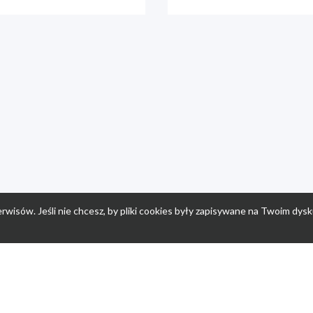
rwisów. Jeśli nie chcesz, by pliki cookies były zapisywane na Twoim dysk
a
Przepisy dla dzieci
Po