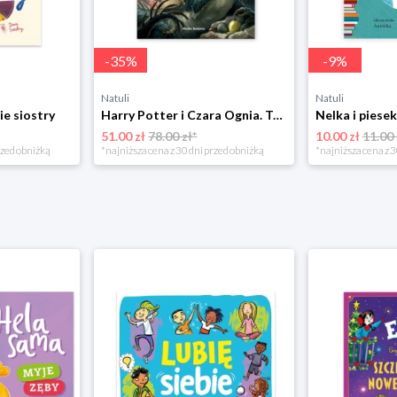
-
35
%
-
9
%
Natuli
Natuli
ie siostry
Harry Potter i Czara Ognia. Tom 4 Media rodzina
51.00 zł
78.00 zł*
10.00 zł
11.00 
rzed obniżką
*najniższa cena z 30 dni przed obniżką
*najniższa cena z 3