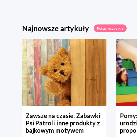
Najnowsze artykuły
Pokaż wszystkie
Zawsze na czasie: Zabawki
Pomys
Psi Patrol i inne produkty z
urodz
bajkowym motywem
propo