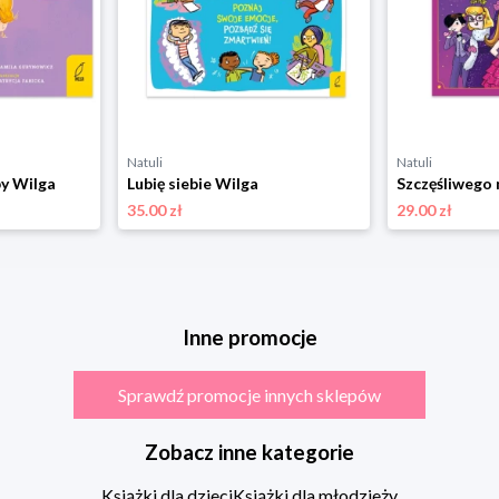
Natuli
Natuli
by Wilga
Lubię siebie Wilga
35.00 zł
29.00 zł
Inne promocje
Sprawdź promocje innych sklepów
Zobacz inne kategorie
Książki dla dzieci
Książki dla młodzieży