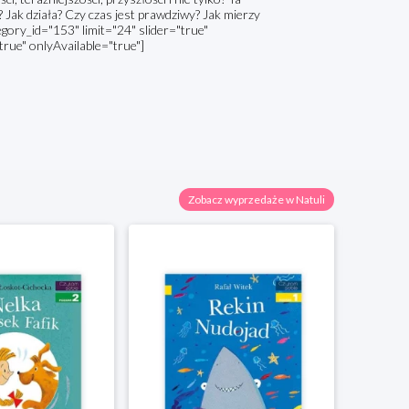
? Jak działa? Czy czas jest prawdziwy? Jak mierzy
ory_id="153" limit="24" slider="true"
true" onlyAvailable="true"]
Zobacz wyprzedaże w Natuli