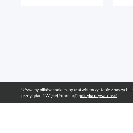
Używamy plików cookies, by ułatwić korzystanie z naszych se
przeglądarki. Więcej informacji:
polityka prywatności
.
Strona Główn