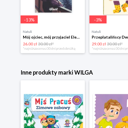
-
13
%
-
3
%
Natuli
Natuli
Trening intelektu dla dzieci Sensus
Mój ojciec, mój przyjaciel Element
Przeplatalińscy Dw
26.00 zł
30.00 zł*
29.00 zł
30.00 zł*
niżką
*najniższa cena z 30 dni przed obniżką
*najniższa cena z 30 dni p
Inne produkty marki WILGA