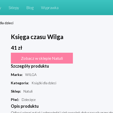
y
Sklepy
Blog
Wyprawka
dla dzieci
Księga czasu Wilga
41
zł
Zobacz w sklepie Natuli
Szczegóły produktu
Marka
:
WILGA
Kategoria
:
Książki dla dzieci
Sklep
:
Natuli
Płeć
:
Dziecięce
Opis produktu
Odkryj więcej pytań i odpowiedzi i ciekawostek dotyczących przeszłości