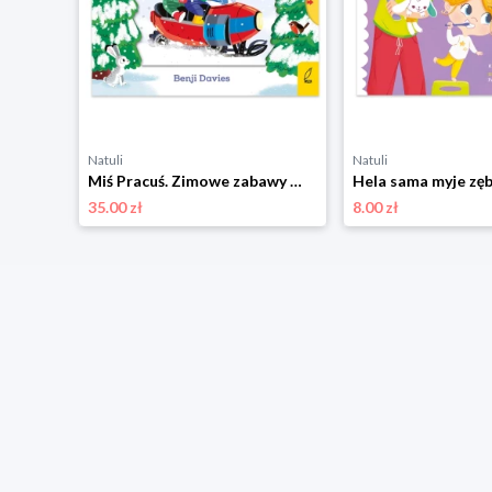
Natuli
Natuli
Jestem Wandzia. Jesień pierwsza klasa Wilga
Miś Pracuś. Zimowe zabawy Wilga
Hela sama myje zę
35.00 zł
8.00 zł