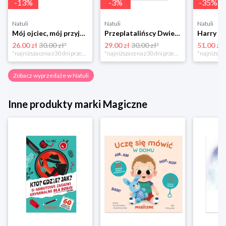
-
13
%
-
3
%
-
35
%
Natuli
Natuli
Natuli
Mój ojciec, mój przyjaciel Element
Przeplatalińscy Dwie siostry
26.00 zł
30.00 zł*
29.00 zł
30.00 zł*
51.00 zł
*najniższa cena z 30 dni przed obniżką
*najniższa cena z 30 dni przed obniżką
Zobacz wyprzedaże w Natuli
Inne produkty marki Magiczne