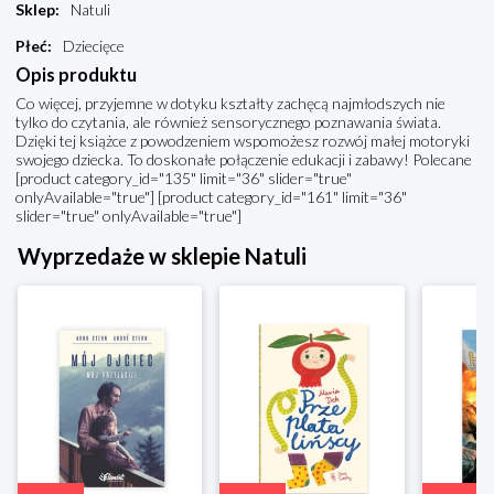
Sklep
:
Natuli
Płeć
:
Dziecięce
Opis produktu
Co więcej, przyjemne w dotyku kształty zachęcą najmłodszych nie
tylko do czytania, ale również sensorycznego poznawania świata.
Dzięki tej książce z powodzeniem wspomożesz rozwój małej motoryki
swojego dziecka. To doskonałe połączenie edukacji i zabawy! Polecane
[product category_id="135" limit="36" slider="true"
onlyAvailable="true"] [product category_id="161" limit="36"
slider="true" onlyAvailable="true"]
Wyprzedaże w sklepie Natuli