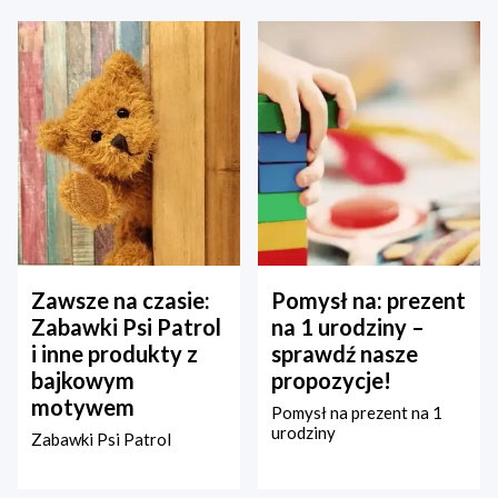
Zawsze na czasie:
Pomysł na: prezent
Zabawki Psi Patrol
na 1 urodziny –
i inne produkty z
sprawdź nasze
bajkowym
propozycje!
motywem
Pomysł na prezent na 1
urodziny
Zabawki Psi Patrol