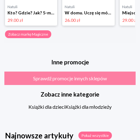
Natuli
Natuli
Natuli
Kto? Gdzie? Jak? 5-minutowe zagadki kryminalne dla dzieci Magiczne
W domu. Uczę się mówić Magiczne
29.00 zł
26.00 zł
29.00 zł
Zobacz markę Magiczne
Inne promocje
Sprawdź promocje innych sklepów
Zobacz inne kategorie
Książki dla dzieci
Książki dla młodzieży
Najnowsze artykuły
Pokaż wszystkie