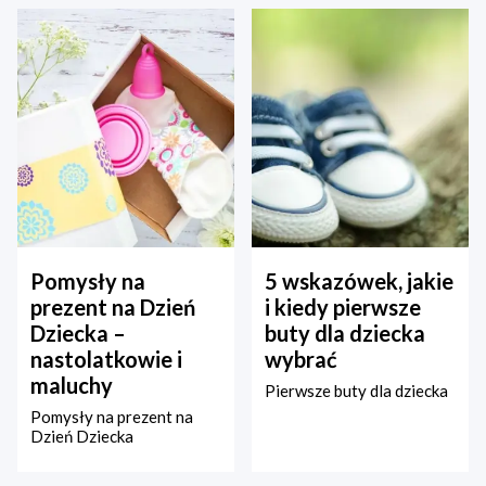
Pomysły na
5 wskazówek, jakie
prezent na Dzień
i kiedy pierwsze
Dziecka –
buty dla dziecka
nastolatkowie i
wybrać
maluchy
Pierwsze buty dla dziecka
Pomysły na prezent na
Dzień Dziecka