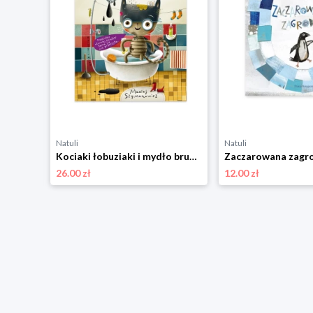
Natuli
Natuli
Pucio poznaje kolory i dźwięki Nasza księgarnia
Kociaki łobuziaki i mydło brudzidło Nasza księgarnia
26.00 zł
12.00 zł