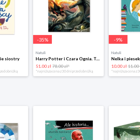
-
35
%
-
9
%
Natuli
Natuli
ie siostry
Harry Potter i Czara Ognia. Tom 4 Media rodzina
51.00 zł
78.00 zł*
10.00 zł
11.00 
rzed obniżką
*najniższa cena z 30 dni przed obniżką
*najniższa cena z 3