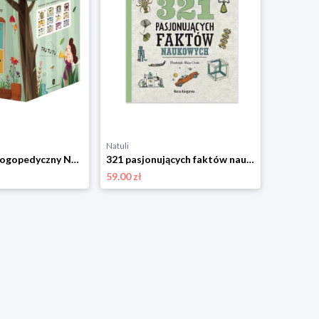
Natuli
Natuli
Pucio Sorter logopedyczny Nasza księgarnia
321 pasjonujących faktów naukowych Nasza księgarnia
59.00 zł
33.00 zł