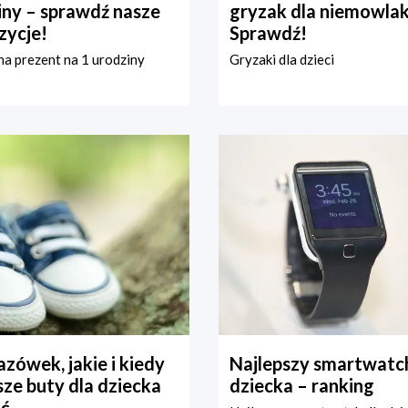
iny – sprawdź nasze
gryzak dla niemowla
zycje!
Sprawdź!
a prezent na 1 urodziny
Gryzaki dla dzieci
zówek, jakie i kiedy
Najlepszy smartwatch
ze buty dla dziecka
dziecka – ranking
ć