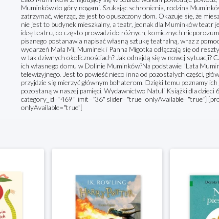
Muminków do góry nogami. Szukając schronienia, rodzina Muminków
zatrzymać, wierząc, że jest to opuszczony dom. Okazuje się, że mi
nie jest to budynek mieszkalny, a teatr, jednak dla Muminków teatr 
ideę teatru, co często prowadzi do różnych, komicznych nieporozumi
pisanego postanawia napisać własną sztukę teatralną, wraz z pomo
wydarzeń Mała Mi, Muminek i Panna Migotka odłączają się od reszt
w tak dziwnych okolicznościach? Jak odnajdą się w nowej sytuacji? Cz
ich własnego domu w Dolinie Muminków?Na podstawie "Lata Mumink
telewizyjnego. Jest to powieść nieco inna od pozostałych części, głów
przyjdzie się mierzyć głównym bohaterom. Dzięki temu poznamy ich je
pozostaną w naszej pamięci. Wydawnictwo Natuli Książki dla dziec
category_id="469" limit="36" slider="true" onlyAvailable="true"] [pr
onlyAvailable="true"]