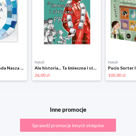
Natuli
Natuli
Zaczarowana zagroda Nasza księgarnia
Ale historia... Ta śmieszna i straszna PRL Nasza księgarnia
26.00 zł
105.00 zł
Inne promocje
Sprawdź promocje innych sklepów