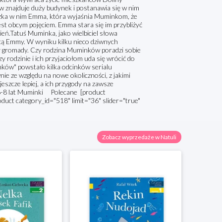
 znajduje duży budynek i postanawia się w nim
eszka w nim Emma, która wyjaśnia Muminkom, że
jest obcym pojęciem. Emma stara się im przybliżyć
eń.Tatuś Muminka, jako wielbiciel słowa
cą Emmy. W wyniku kilku nieco dziwnych
y gromady. Czy rodzina Muminków poradzi sobie
y rodzinie i ich przyjaciołom uda się wrócić do
ów" powstało kilka odcinków serialu
nie ze względu na nowe okoliczności, z jakimi
szcze lepiej, a ich przygody na zawsze
i 6-8 lat Muminki Polecane [product
oduct category_id="518" limit="36" slider="true"
Zobacz wyprzedaże w Natuli