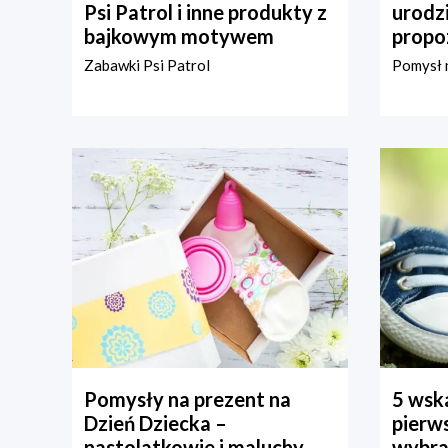
Psi Patrol i inne produkty z
urodz
bajkowym motywem
propo
Zabawki Psi Patrol
Pomysł n
Pomysły na prezent na
5 wska
Dzień Dziecka –
pierws
nastolatkowie i maluchy
wybra