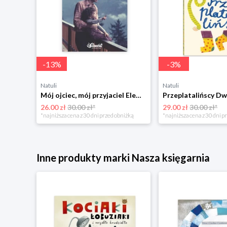
-
13
%
-
3
%
Natuli
Natuli
Trening intelektu dla dzieci Sensus
Mój ojciec, mój przyjaciel Element
Przeplatalińscy Dw
26.00 zł
30.00 zł*
29.00 zł
30.00 zł*
niżką
*najniższa cena z 30 dni przed obniżką
*najniższa cena z 30 dni p
Inne produkty marki Nasza księgarnia