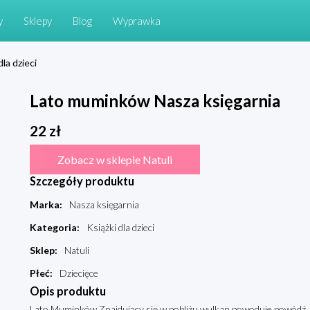
y
Sklepy
Blog
Wyprawka
dla dzieci
Lato muminków Nasza księgarnia
22
zł
Zobacz w sklepie Natuli
Szczegóły produktu
Marka
:
Nasza księgarnia
Kategoria
:
Książki dla dzieci
Sklep
:
Natuli
Płeć
:
Dziecięce
Opis produktu
Lato Muminków Znajdujący się w pobliżu wulkan powoduje powódź,