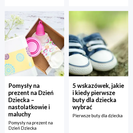
Pomysły na
5 wskazówek, jakie
prezent na Dzień
i kiedy pierwsze
Dziecka –
buty dla dziecka
nastolatkowie i
wybrać
maluchy
Pierwsze buty dla dziecka
Pomysły na prezent na
Dzień Dziecka