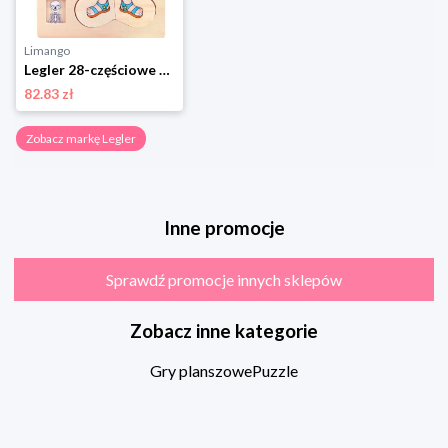
Limango
Legler 28-częściowe puzzle - 4+ rozmiar: onesize
82.83 zł
Zobacz markę Legler
Inne promocje
Sprawdź promocje innych sklepów
Zobacz inne kategorie
Gry planszowe
Puzzle