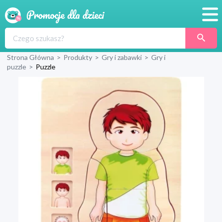
Promocje
Strona Główna
>
Produkty
>
Gry i zabawki
>
Gry i
Produkty
puzzle
>
Puzzle
Sklepy
Blog
Wyprawka