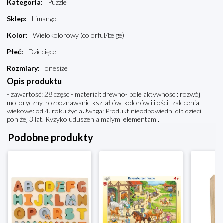
Kategoria
:
Puzzle
Sklep
:
Limango
Kolor
:
Wielokolorowy (colorful/beige)
Płeć
:
Dziecięce
Rozmiary
:
onesize
Opis produktu
- zawartość: 28 części- materiał: drewno- pole aktywności: rozwój
motoryczny, rozpoznawanie kształtów, kolorów i ilości- zalecenia
wiekowe: od 4. roku życiaUwaga: Produkt nieodpowiedni dla dzieci
poniżej 3 lat. Ryzyko uduszenia małymi elementami.
Podobne produkty