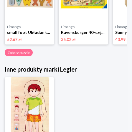
Limango
Limango
Limango
small foot Układanka "ABC Safari" - 2+ rozmiar: onesize
Ravensburger 40-częściowe puzzle - 4+ rozmiar: onesize
52.67 zł
35.02 zł
43.99 zł
Zobacz puzzle
Inne produkty marki Legler