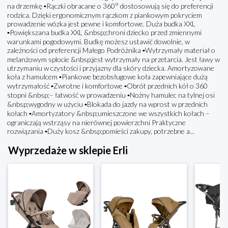
na drzemkę ▪️Rączki obracane o 360° dostosowują się do preferencji
rodzica. Dzięki ergonomicznym rączkom z piankowym pokryciem
prowadzenie wózka jest pewne i komfortowe. Duża budka XXL
▪️Powiększana budka XXL &nbsp;chroni dziecko przed zmiennymi
warunkami pogodowymi. Budkę możesz ustawić dowolnie, w
zależności od preferencji Małego Podróżnika ▪️Wytrzymały materiał o
melanżowym splocie &nbsp;jest wytrzymały na przetarcia. Jest ławy w
utrzymaniu w czystości i przyjazny dla skóry dziecka. Amortyzowane
koła z hamulcem ▪️Piankowe bezobsługowe koła zapewniające dużą
wytrzymałość ▪️Zwrotne i komfortowe ▪️Obrót przednich kół o 360
stopni &nbsp;– łatwość w prowadzeniu ▪️Nożny hamulec na tylnej osi
&nbsp;wygodny w użyciu ▪️Blokada do jazdy na wprost w przednich
kołach ▪️Amortyzatory &nbsp;umieszczone we wszystkich kołach –
ograniczają wstrząsy na nierównej powierzchni Praktyczne
rozwiązania ▪️Duży kosz &nbsp;pomieści zakupy, potrzebne a...
Wyprzedaże w sklepie Erli