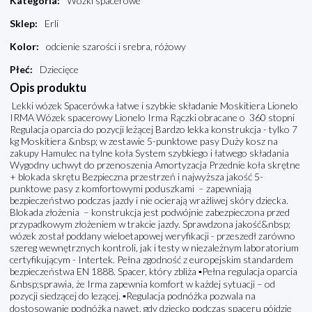
Kategoria
:
Wózki spacerowe
Sklep
:
Erli
Kolor
:
odcienie szarości i srebra, różowy
Płeć
:
Dziecięce
Opis produktu
Lekki wózek Spacerówka łatwe i szybkie składanie Moskitiera Lionelo
IRMA Wózek spacerowy Lionelo Irma Rączki obracane o 360 stopni
Regulacja oparcia do pozycji leżącej Bardzo lekka konstrukcja - tylko 7
kg Moskitiera &nbsp; w zestawie 5-punktowe pasy Duży kosz na
zakupy Hamulec na tylne koła System szybkiego i łatwego składania
Wygodny uchwyt do przenoszenia Amortyzacja Przednie koła skrętne
+ blokada skrętu Bezpieczna przestrzeń i najwyższa jakość 5-
punktowe pasy z komfortowymi poduszkami – zapewniają
bezpieczeństwo podczas jazdy i nie ocierają wrażliwej skóry dziecka.
Blokada złożenia – konstrukcja jest podwójnie zabezpieczona przed
przypadkowym złożeniem w trakcie jazdy. Sprawdzona jakość&nbsp;
wózek został poddany wieloetapowej weryfikacji - przeszedł zarówno
szereg wewnętrznych kontroli, jak i testy w niezależnym laboratorium
certyfikującym - Intertek. Pełna zgodność z europejskim standardem
bezpieczeństwa EN 1888. Spacer, który zbliża ▪️Pełna regulacja oparcia
&nbsp;sprawia, że Irma zapewnia komfort w każdej sytuacji – od
pozycji siedzącej do lezącej. ▪️Regulacja podnóżka pozwala na
dostosowanie podnóżka nawet, gdy dziecko podczas spaceru pójdzie