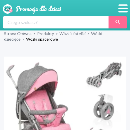
Promocje
Strona Główna
>
Produkty
>
Wózki i foteliki
>
Wózki
Produkty
dziecięce
>
Wózki spacerowe
Sklepy
Blog
Wyprawka