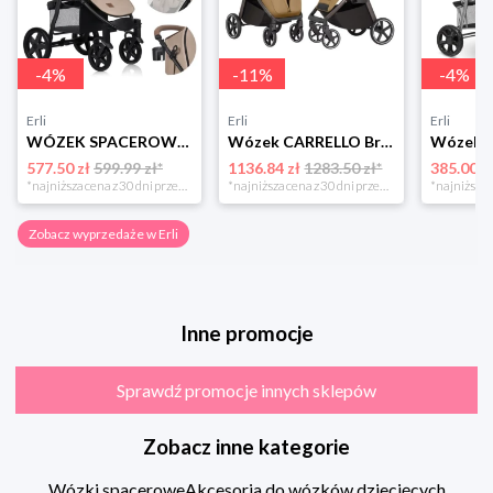
-
4
%
-
11
%
-
4
%
Erli
Erli
Erli
WÓZEK SPACEROWY DO 22KG DUŻE BEZOBSŁUGOWE KOŁA + Moskitiera LIONELO ANNET
Wózek CARRELLO Bravo SL Deluxe Copper Beige 2026
577.50 zł
599.99 zł*
1136.84 zł
1283.50 zł*
385.00 z
*najniższa cena z 30 dni przed obniżką
*najniższa cena z 30 dni przed obniżką
Zobacz wyprzedaże w Erli
Inne promocje
Sprawdź promocje innych sklepów
Zobacz inne kategorie
Wózki spacerowe
Akcesoria do wózków dziecięcych