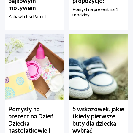
bajkowym
propozycje!
motywem
Pomysł na prezent na 1
urodziny
Zabawki Psi Patrol
Pomysły na
5 wskazówek, jakie
prezent na Dzień
i kiedy pierwsze
Dziecka –
buty dla dziecka
nastolatkowie i
wybrać