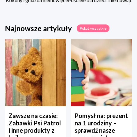
Kokony i gniazda niemowlęce
Pościele dla dzieci i niemowląt
Najnowsze artykuły
Pokaż wszystkie
Zawsze na czasie:
Pomysł na: prezent
Zabawki Psi Patrol
na 1 urodziny –
i inne produkty z
sprawdź nasze