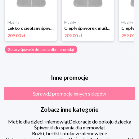
Maylily
Maylily
Maylily
Lekko ocieplany śpiworek muślinowy do spania - 1,5 TOG - szary
Ciepły śpiworek muślinowy do spania - 2,5 TOG - szary
209.00 zł
209.00 zł
259.00 z
Zobacz śpiworki do spania dla niemowląt
Inne promocje
Sprawdź promocje innych sklepów
Zobacz inne kategorie
Meble dla dzieci i niemowląt
Dekoracje do pokoju dziecka
Śpiworki do spania dla niemowląt
Rożki, beciki i otulacze niemowlęce