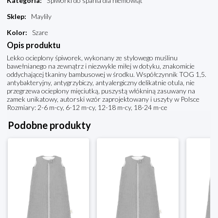
Kategoria
:
Śpiworki do spania dla niemowląt
Sklep
:
Maylily
Kolor
:
Szare
Opis produktu
Lekko ocieplony śpiworek, wykonany ze stylowego muślinu
bawełnianego na zewnątrz i niezwykle miłej w dotyku, znakomicie
oddychającej tkaniny bambusowej w środku. Współczynnik TOG 1,5.
antybakteryjny, antygrzybiczy, antyalergiczny delikatnie otula, nie
przegrzewa ocieplony mięciutką, puszystą włókniną zasuwany na
zamek unikatowy, autorski wzór zaprojektowany i uszyty w Polsce
Rozmiary: 2-6 m-cy, 6-12 m-cy, 12-18 m-cy, 18-24 m-ce
Podobne produkty