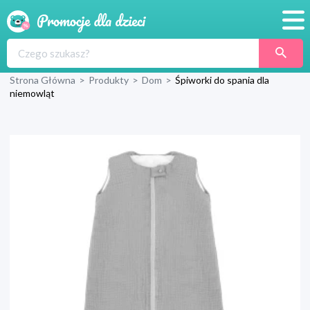
Promocje
Strona Główna
>
Produkty
>
Dom
>
Śpiworki do spania dla
Produkty
niemowląt
Sklepy
Blog
Wyprawka