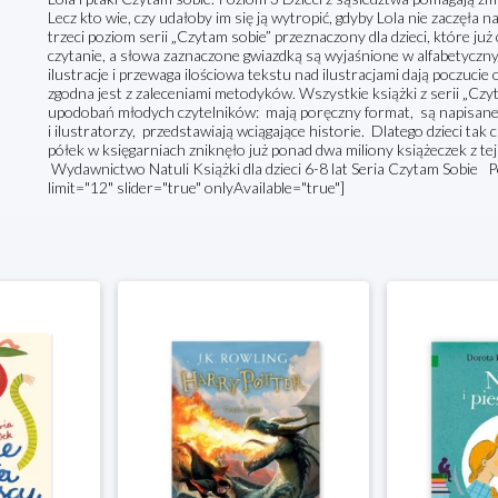
Lecz kto wie, czy udałoby im się ją wytropić, gdyby Lola nie zaczęł
trzeci poziom serii „Czytam sobie” przeznaczony dla dzieci, które już
czytanie, a słowa zaznaczone gwiazdką są wyjaśnione w alfabetyczn
ilustracje i przewaga ilościowa tekstu nad ilustracjami dają poczuci
zgodna jest z zaleceniami metodyków. Wszystkie książki z serii „Cz
upodobań młodych czytelników: mają poręczny format, są napisane 
i ilustratorzy, przedstawiają wciągające historie. Dlatego dzieci tak c
półek w księgarniach zniknęło już ponad dwa miliony książeczek z tej 
Wydawnictwo Natuli Książki dla dzieci 6-8 lat Seria Czytam Sobie
limit="12" slider="true" onlyAvailable="true"]