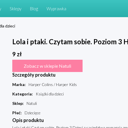
y
Sklepy
Blog
Wyprawka
dla dzieci
Lola i ptaki. Czytam sobie. Poziom 3 H
9
zł
Zobacz w sklepie Natuli
Szczegóły produktu
Marka
:
Harper Colins / Harper Kids
Kategoria
:
Książki dla dzieci
Sklep
:
Natuli
Płeć
:
Dziecięce
Opis produktu
Lola i ptaki Czytam sobie. Poziom 3 Dzieci z sąsiedztwa pomagają zm