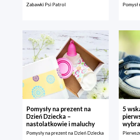
Zabawki Psi Patrol
Pomysł n
Pomysły na prezent na
5 wska
Dzień Dziecka –
pierws
nastolatkowie i maluchy
wybra
Pomysły na prezent na Dzień Dziecka
Pierwsze