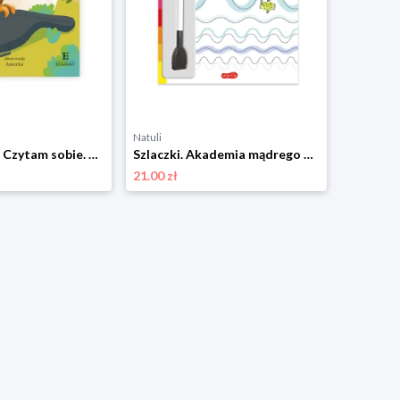
Natuli
Natuli
Fafik i futerał. Czytam sobie. Poziom 2 Harper colins / harper kids
Szlaczki. Akademia mądrego dziecka. Rysuję i ścieram Harper colins / harper kids
21.00 zł
32.00 zł