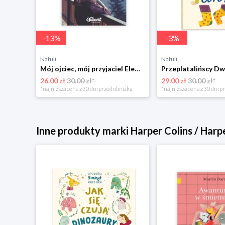
-
13
%
-
3
%
Natuli
Natuli
Trening intelektu dla dzieci Sensus
Mój ojciec, mój przyjaciel Element
Przeplatalińscy Dw
26.00 zł
30.00 zł*
29.00 zł
30.00 zł*
niżką
*najniższa cena z 30 dni przed obniżką
*najniższa cena z 30 dni p
Inne produkty marki Harper Colins / Harp