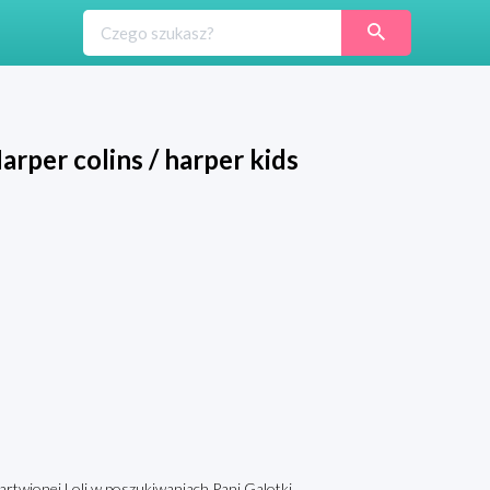
arper colins / harper kids
artwionej Loli w poszukiwaniach Pani Galotki.