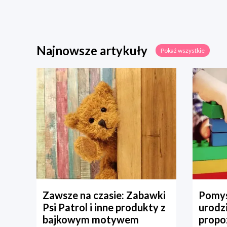
Najnowsze artykuły
Pokaż wszystkie
Zawsze na czasie: Zabawki
Pomys
Psi Patrol i inne produkty z
urodz
bajkowym motywem
propo