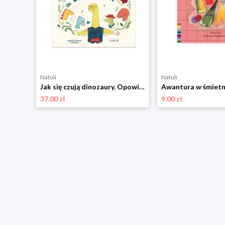
Natuli
Natuli
Basia. Wielka księga zwierząt domowych i przydomowych Harper colins / harper kids
Jak się czują dinozaury. Opowieści 5 minut przed snem Harper colins / harper kids
37.00 zł
9.00 zł