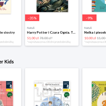
-
35
%
-
9
%
Natuli
Natuli
ie siostry
Harry Potter i Czara Ognia. Tom 4 Media rodzina
51.00 zł
78.00 zł*
10.00 zł
11.00 
rzed obniżką
*najniższa cena z 30 dni przed obniżką
*najniższa cena z 3
er Kids