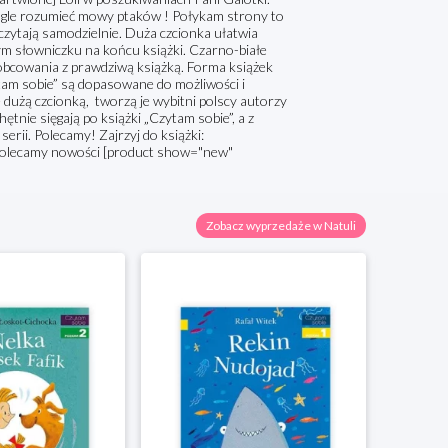
a nagle rozumieć mowy ptaków ! Połykam strony to
 czytają samodzielnie. Duża czcionka ułatwia
ym słowniczku na końcu książki. Czarno-białe
e obcowania z prawdziwą książką. Forma książek
ytam sobie” są dopasowane do możliwości i
dużą czcionką, tworzą je wybitni polscy autorzy
hętnie sięgają po książki „Czytam sobie”, a z
serii. Polecamy! Zajrzyj do książki:
 Polecamy nowości [product show="new"
Zobacz wyprzedaże w Natuli