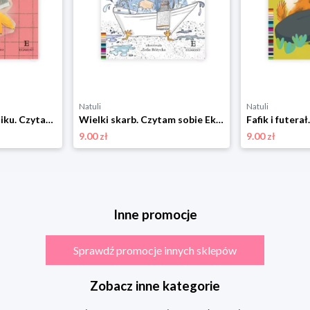
Natuli
Natuli
Awantura w śmietniku. Czytam sobie Eko. Poziom 1 Harper colins / harper kids
Wielki skarb. Czytam sobie Eko. Poziom 1 Harper colins / harper kids
9.00 zł
9.00 zł
Inne promocje
Sprawdź promocje innych sklepów
Zobacz inne kategorie