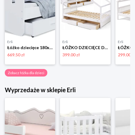
Erli
Erli
Erli
Łóżko dziecięce 180x90 białe + materac HAPPY
ŁÓŻKO DZIECIĘCE DREWNIANE 200x90 HELIA DOMEK 90x200 + STELAŻ + SZUFLADY
669.50 zł
399.00 zł
299.00 z
Zobacz łóżka dla dzieci
Wyprzedaże w sklepie Erli