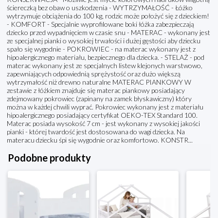
ściereczką bez obaw o uszkodzenia - WYTRZYMAŁOŚĆ - Łóżko
wytrzymuje obciążenia do 100 kg, rodzic może położyć się z dzieckiem!
- KOMFORT - Specjalnie wyprofilowane boki łóżka zabezpieczają
dziecko przed wypadnięciem w czasie snu - MATERAC - wykonany jest
ze specjalnej pianki o wysokiej trwałości i dużej gęstości aby dziecku
spało się wygodnie - POKROWIEC - na materac wykonany jest z
hipoalergicznego materiału, bezpiecznego dla dziecka. - STELAŻ - pod
materac wykonany jest ze specjalnych listew klejonych warstwowo,
zapewniających odpowiednią sprężystość oraz dużo większą
wytrzymałość niż drewno naturalne MATERAC PIANKOWY W
zestawie z łóżkiem znajduje się materac piankowy posiadający
zdejmowany pokrowiec (zapinany na zamek błyskawiczny) który
można w każdej chwili wyprać. Pokrowiec wykonany jest z materiału
hipoalergicznego posiadający certyfikat OEKO-TEX Standard 100.
Materac posiada wysokość 7 cm - jest wykonany z wysokiej jakości
pianki - której twardość jest dostosowana do wagi dziecka. Na
materacu dziecku śpi się wygodnie oraz komfortowo. KONSTR...
Podobne produkty