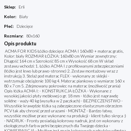
Sklep
:
Erli
Kolor
:
Biały
Płeć
:
Dziecięce
Rozmiary
:
80x160
Opis produktu
ACMA FOR KIDS Łóżko dziecięce ACMA I 160x80 + materac gratis,
Kolor: biały ROZMIAR ŁÓŻKA: 160x80 cm Wymiar zewnętrzny:
Długość 164 cm x Szerokość 85 cm x Wysokość 68 cm W skład
zestawu wchodzi: 1. Łóżko ACMA I z profilowanymi zebezpieczeniami
(łóżko jest lewo lub prawo-stronne) 2. Zestaw montażowy wraz z
instrukcją 3. Stelaż pod materac FLEX - wykonany ze sklejki -
wytrzymuje obciążenie 100 kg 4. Materac piankowy o wymiarze 160 x
80 x 7 cm 5. Zdejmowany pokrowiec na materac (możliwość prania)
Opis łóżka ACMA I: - KONSTRUKCJA ŁÓŻKA - Wykonane z
wysokiej jakości płyty meblowej o gr. 18 mm - łóżko jest naprawdę
solidne - waży 40 kg (wysyłka w 2 paczkach) - BEZPIECZEŃSTWO -
Wszystkie krawędzie łóżka są zabezpieczone elastycznym obrzeżem
PCV tak aby chronić przed urazami - MONTAŻ - Bardzo łatwy,
wszystkie możliwe prace wykonane na produkcji - klient tylko skręca :)
- NADRUK - Fronty posiadają kolorowy nadruk, jest on wykonany z
ekologicznych farb w pełni bezpiecznych dla Twojego dziecka -
KONSERWACJA - Możliwe jest mycie kolorowych nadruków wilgotną