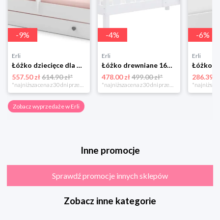
-
9
%
-
4
%
-
6
%
Erli
Erli
Erli
Łóżko dziecięce dla dziewczynki EmmaKOBI 160x80 białe z szufladą + materac
Łóżko drewniane 160x80 + materac BOBO P
557.50 zł
614.90 zł*
478.00 zł
499.00 zł*
286.39 z
*najniższa cena z 30 dni przed obniżką
*najniższa cena z 30 dni przed obniżką
Zobacz wyprzedaże w Erli
Inne promocje
Sprawdź promocje innych sklepów
Zobacz inne kategorie