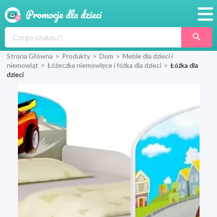
Promocje
Strona Główna
>
Produkty
>
Dom
>
Meble dla dzieci i
Produkty
niemowląt
>
Łóżeczka niemowlęce i łóżka dla dzieci
>
Łóżka dla
dzieci
Sklepy
Blog
Wyprawka