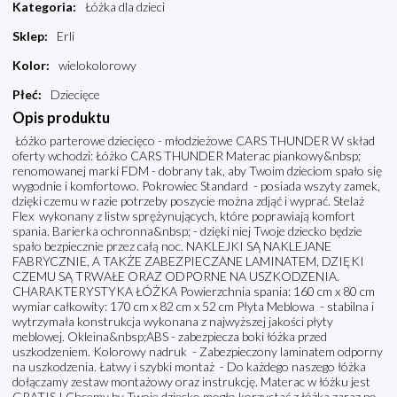
Kategoria
:
Łóżka dla dzieci
Sklep
:
Erli
Kolor
:
wielokolorowy
Płeć
:
Dziecięce
Opis produktu
Łóżko parterowe dziecięco - młodzieżowe CARS THUNDER W skład
oferty wchodzi: Łóżko CARS THUNDER Materac piankowy&nbsp;
renomowanej marki FDM - dobrany tak, aby Twoim dzieciom spało się
wygodnie i komfortowo. Pokrowiec Standard - posiada wszyty zamek,
dzięki czemu w razie potrzeby poszycie można zdjąć i wyprać. Stelaż
Flex wykonany z listw sprężynujących, które poprawiają komfort
spania. Barierka ochronna&nbsp; - dzięki niej Twoje dziecko będzie
spało bezpiecznie przez całą noc. NAKLEJKI SĄ NAKLEJANE
FABRYCZNIE, A TAKŻE ZABEZPIECZANE LAMINATEM, DZIĘKI
CZEMU SĄ TRWAŁE ORAZ ODPORNE NA USZKODZENIA.
CHARAKTERYSTYKA ŁÓŻKA Powierzchnia spania: 160 cm x 80 cm
wymiar całkowity: 170 cm x 82 cm x 52 cm Płyta Meblowa - stabilna i
wytrzymała konstrukcja wykonana z najwyższej jakości płyty
meblowej. Okleina&nbsp;ABS - zabezpiecza boki łóżka przed
uszkodzeniem. Kolorowy nadruk - Zabezpieczony laminatem odporny
na uszkodzenia. Łatwy i szybki montaż - Do każdego naszego łóżka
dołączamy zestaw montażowy oraz instrukcję. Materac w łóżku jest
GRATIS ! Chcemy by Twoje dziecko mogło korzystać z łóżka zaraz po