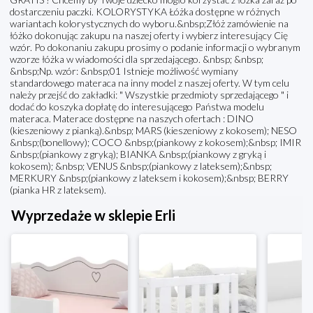
dostarczeniu paczki. KOLORYSTYKA Łóżka dostępne w różnych
wariantach kolorystycznych do wyboru.&nbsp;Złóż zamówienie na
łóżko dokonując zakupu na naszej oferty i wybierz interesujący Cię
wzór. Po dokonaniu zakupu prosimy o podanie informacji o wybranym
wzorze łóżka w wiadomości dla sprzedającego. &nbsp; &nbsp;
&nbsp;Np. wzór: &nbsp;01 Istnieje możliwość wymiany
standardowego materaca na inny model z naszej oferty. W tym celu
należy przejść do zakładki: " Wszystkie przedmioty sprzedającego " i
dodać do koszyka dopłatę do interesującego Państwa modelu
materaca. Materace dostępne na naszych ofertach : DINO
(kieszeniowy z pianką).&nbsp; MARS (kieszeniowy z kokosem); NESO
&nbsp;(bonellowy); COCO &nbsp;(piankowy z kokosem);&nbsp; IMIR
&nbsp;(piankowy z gryką); BIANKA &nbsp;(piankowy z gryką i
kokosem); &nbsp; VENUS &nbsp;(piankowy z lateksem);&nbsp;
MERKURY &nbsp;(piankowy z lateksem i kokosem);&nbsp; BERRY
(pianka HR z lateksem).
Wyprzedaże w sklepie Erli