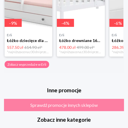
-
9
%
-
4
%
-
6
%
Erli
Erli
Erli
Łóżko dziecięce dla dziewczynki EmmaKOBI 160x80 białe z szufladą + materac
Łóżko drewniane 160x80 + materac BOBO P
557.50 zł
614.90 zł*
478.00 zł
499.00 zł*
286.39 z
*najniższa cena z 30 dni przed obniżką
*najniższa cena z 30 dni przed obniżką
Zobacz wyprzedaże w Erli
Inne promocje
Sprawdź promocje innych sklepów
Zobacz inne kategorie