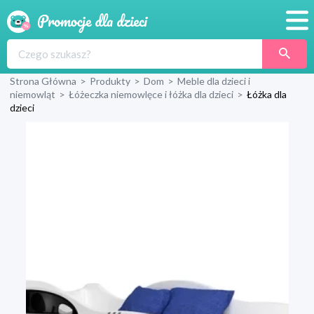
Promocje
Strona Główna
>
Produkty
>
Dom
>
Meble dla dzieci i
Produkty
niemowląt
>
Łóżeczka niemowlęce i łóżka dla dzieci
>
Łóżka dla
dzieci
Sklepy
Blog
Wyprawka