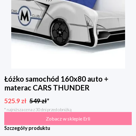
Łóżko samochód 160x80 auto +
materac CARS THUNDER
525.9
zł
549
zł
*
* najniższa cena z 30 dni przed obniżką
Zobacz w sklepie Erli
Szczegóły produktu