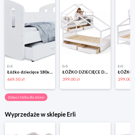
Erli
Erli
Erli
Łóżko dziecięce 180x90 białe + materac HAPPY
ŁÓŻKO DZIECIĘCE DREWNIANE 200x90 HELIA DOMEK 90x200 + STELAŻ + SZUFLADY
669.50 zł
399.00 zł
299.00 z
Zobacz łóżka dla dzieci
Wyprzedaże w sklepie Erli