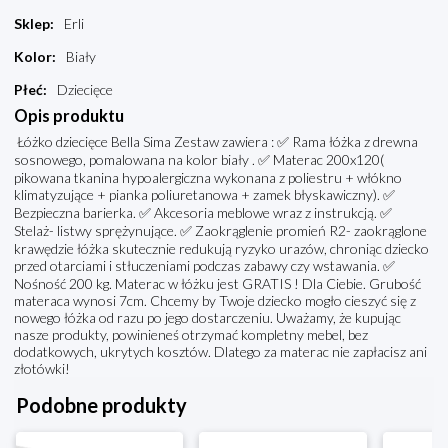
Sklep
:
Erli
Kolor
:
Biały
Płeć
:
Dziecięce
Opis produktu
Łóżko dziecięce Bella Sima Zestaw zawiera : ✅ Rama łóżka z drewna
sosnowego, pomalowana na kolor biały . ✅ Materac 200x120(
pikowana tkanina hypoalergiczna wykonana z poliestru + włókno
klimatyzujące + pianka poliuretanowa + zamek błyskawiczny). ✅
Bezpieczna barierka. ✅ Akcesoria meblowe wraz z instrukcją. ✅
Stelaż- listwy sprężynujące. ✅ Zaokrąglenie promień R2- zaokrąglone
krawędzie łóżka skutecznie redukują ryzyko urazów, chroniąc dziecko
przed otarciami i stłuczeniami podczas zabawy czy wstawania. ✅
Nośność 200 kg. Materac w łóżku jest GRATIS ! Dla Ciebie. Grubość
materaca wynosi 7cm. Chcemy by Twoje dziecko mogło cieszyć się z
nowego łóżka od razu po jego dostarczeniu. Uważamy, że kupując
nasze produkty, powinieneś otrzymać kompletny mebel, bez
dodatkowych, ukrytych kosztów. Dlatego za materac nie zapłacisz ani
złotówki!
Podobne produkty