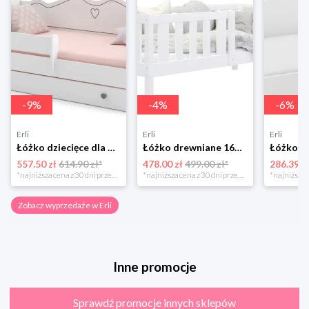
-
9
%
-
4
%
-
6
%
Erli
Erli
Erli
Łóżko dziecięce dla dziewczynki EmmaKOBI 160x80 białe z szufladą + materac
Łóżko drewniane 160x80 + materac BOBO P
557.50 zł
614.90 zł*
478.00 zł
499.00 zł*
286.39 z
*najniższa cena z 30 dni przed obniżką
*najniższa cena z 30 dni przed obniżką
Zobacz wyprzedaże w Erli
Inne promocje
Sprawdź promocje innych sklepów