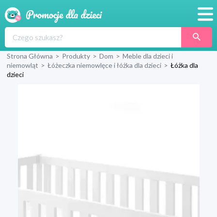
Promocje
Strona Główna
>
Produkty
>
Dom
>
Meble dla dzieci i
Produkty
niemowląt
>
Łóżeczka niemowlęce i łóżka dla dzieci
>
Łóżka dla
dzieci
Sklepy
Blog
Wyprawka