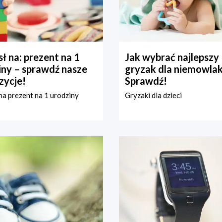
ł na: prezent na 1
Jak wybrać najlepszy
iny – sprawdź nasze
gryzak dla niemowla
zycje!
Sprawdź!
a prezent na 1 urodziny
Gryzaki dla dzieci