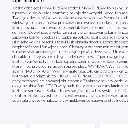
Opis produktu
Łóżko dziecięce EMMA-DREAM Łóżko EMMA-DREAM to piękny i styl
wpasowuje się w każdą aranżację pokoju dziewczynki. Model ten zos
Twojego dziecka. Łóżko wyposażone zostało w podwyższone boki chr
większego bezpieczeństwa przewidziano również barierkę zabezpiecza
którą można zamontować po prawej lub lewej stronie. Taka możliwość 
do niego. Dowolność w wyborze strony przymocowania barierki pozo
zapewnia komfort podczas urządzania pokoju. Łóżko posiada równi
jako schowek na pościel, zabawki lub ubrania dziecka. Łóżko dzie
bezpieczeństwo i funkcjonalność. Ciekawy, a zarazem minimalistyczn
w różne style aranżacyjne i uatrakcyjnia pokój dziewczynki. Urocz
charakteru. Przy wyborze tego modelu warto wziąć pod uwagę jego p
kształt - zarówno tył jak i boki są odpowiednio wysokie, dzięki czemu
której można wygodnie usiąść i oprzeć plecy. WYMIARY: Wymiary łó
spania: 140 cm x 70 cm Wymiary materaca: 140 cm x 70 cm x 7 cm 
wytrzymuje obciążenie do 110 kg ! INFORMACJE O PRODUKCIE: Ko
płyty meblowej laminowanej obustronnie Zaokrąglone krawędzie i
oklejone obrzeżem PCV Trwały nadruk UV zabezpieczony laminatem
kształcie serduszek Stelaż z listew sprężynujących w systemie FLE
montażu Łóżko to zostało zaprojektowane z myślą o estetyce, funkc
powstała z wysokiej jakości płyty meblowej, co zapewnia stabilność. 