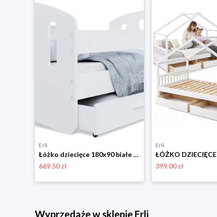
Erli
Erli
Łóżko dziecięce 160x80 białe jednoosobowe barierka materac dziewczynka FALA
Łóżko dziecięce 180x90 białe + materac HAPPY
669.50 zł
399.00 zł
Wyprzedaże w sklepie Erli