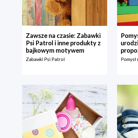
Zawsze na czasie: Zabawki
Pomys
Psi Patrol i inne produkty z
urodz
bajkowym motywem
propo
Zabawki Psi Patrol
Pomysł n