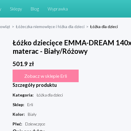
y
Sklepy
Blog
Wyprawka
mowląt
>
Łóżeczka niemowlęce i łóżka dla dzieci
>
Łóżka dla dzieci
Łóżko dziecięce EMMA-DREAM 140x7
materac - Biały/Różowy
501.9
zł
Zobacz w sklepie Erli
Szczegóły produktu
Kategoria
:
Łóżka dla dzieci
Sklep
:
Erli
Kolor
:
Biały
Płeć
:
Dziewczęce