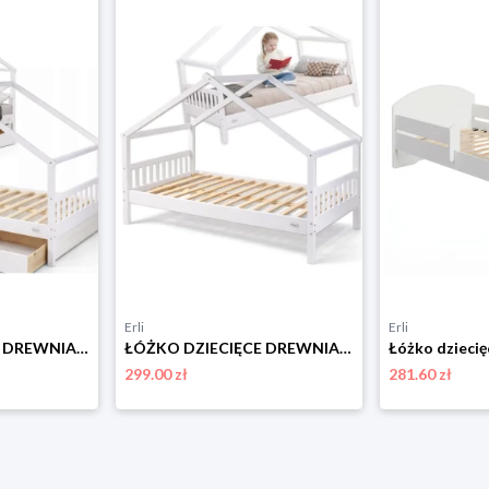
Erli
Erli
ŁÓŻKO DZIECIĘCE DREWNIANE 200x90 HELIA DOMEK 90x200 + STELAŻ + SZUFLADY
ŁÓŻKO DZIECIĘCE DREWNIANE 200x90 ALCUBE HELIA DOMEK 90x200 + STELAŻ
299.00 zł
281.60 zł