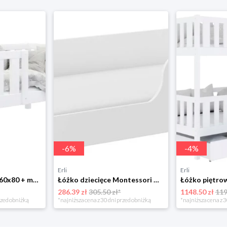
-
6
%
-
4
%
Erli
Erli
Łóżko drewniane 160x80 + materac BOBO P
Łóżko dziecięce Montessori COCO 140x70 Sonoma lub Białe
286.39 zł
305.50 zł*
1148.50 zł
119
rzed obniżką
*najniższa cena z 30 dni przed obniżką
*najniższa cena z 3