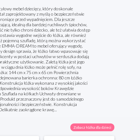
owy mebel dziecięcy, który doskonale
tał zaprojektowany z myślą o bezpieczeństwie
oniące przed wypadnięciem. Dla jeszcze
jącą, idealną dla bardziej ruchliwych śpiochów,
nie tylko chroni dziecko, ale też ułatwia dostęp
stawia wygodne wejście do łóżka, ale również
eż pojemną szufladę, którą można wykorzystać
cięce EMMA-DREAM to mebel oferujący wygodę,
y design sprawia, że łóżko łatwo wpasowuje się
e akcenty w postaci uchwytów w serduszka dodają
raktyczne użytkowanie. Zaletą łóżka jest jego
 w ciągu dnia łóżko może pełnić rolę sofy, na
żka: 144 cm x 75 cm x 65 cm Powierzchnia
Zdejmowana barierka ochronna: 80 cm Łóżko
nstrukcja łóżka wykonana z wysokiej jakości
 odpowiednia wysokość boków Krawędzie
 Szuflada na kółkach Uchwyty drewniane w
X Produkt przeznaczony jest do samodzielnego
jonalności i bezpieczeństwie. Konstrukcja
Delikatnie zaokrąglone krawę...
Zobacz łóżka dla dzieci