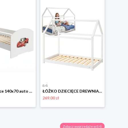
Erli
Erli
Łóżko dziecięce 140x70 auto tapczan jednoosobowy biały barierka stelaż LUK
ŁÓŻKO DZIECIĘCE DREWNIANE 160x80 MONTESSORI DOMEK 80x160 + STELAŻ
269.00 zł
299.00 zł
Zobacz wyprzedaże w Erli