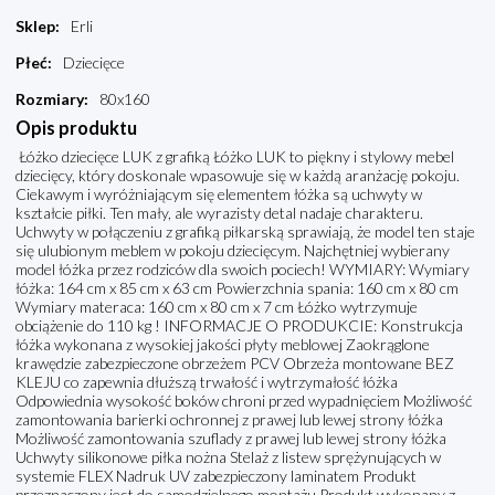
Sklep
:
Erli
Płeć
:
Dziecięce
Rozmiary
:
80x160
Opis produktu
Łóżko dziecięce LUK z grafiką Łóżko LUK to piękny i stylowy mebel
dziecięcy, który doskonale wpasowuje się w każdą aranżację pokoju.
Ciekawym i wyróżniającym się elementem łóżka są uchwyty w
kształcie piłki. Ten mały, ale wyrazisty detal nadaje charakteru.
Uchwyty w połączeniu z grafiką piłkarską sprawiają, że model ten staje
się ulubionym meblem w pokoju dziecięcym. Najchętniej wybierany
model łóżka przez rodziców dla swoich pociech! WYMIARY: Wymiary
łóżka: 164 cm x 85 cm x 63 cm Powierzchnia spania: 160 cm x 80 cm
Wymiary materaca: 160 cm x 80 cm x 7 cm Łóżko wytrzymuje
obciążenie do 110 kg ! INFORMACJE O PRODUKCIE: Konstrukcja
łóżka wykonana z wysokiej jakości płyty meblowej Zaokrąglone
krawędzie zabezpieczone obrzeżem PCV Obrzeża montowane BEZ
KLEJU co zapewnia dłuższą trwałość i wytrzymałość łóżka
Odpowiednia wysokość boków chroni przed wypadnięciem Możliwość
zamontowania barierki ochronnej z prawej lub lewej strony łóżka
Możliwość zamontowania szuflady z prawej lub lewej strony łóżka
Uchwyty silikonowe piłka nożna Stelaż z listew sprężynujących w
systemie FLEX Nadruk UV zabezpieczony laminatem Produkt
przeznaczony jest do samodzielnego montażu Produkt wykonany z