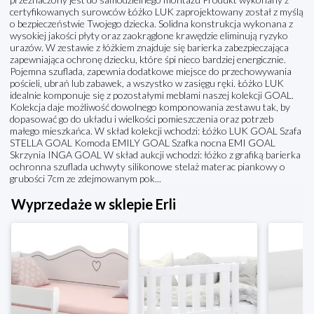
certyfikowanych surowców Łóżko LUK zaprojektowany został z myślą
o bezpieczeństwie Twojego dziecka. Solidna konstrukcja wykonana z
wysokiej jakości płyty oraz zaokrąglone krawędzie eliminują ryzyko
urazów. W zestawie z łóżkiem znajduje się barierka zabezpieczająca
zapewniająca ochronę dziecku, które śpi nieco bardziej energicznie.
Pojemna szuflada, zapewnia dodatkowe miejsce do przechowywania
pościeli, ubrań lub zabawek, a wszystko w zasięgu ręki. Łóżko LUK
idealnie komponuje się z pozostałymi meblami naszej kolekcji GOAL.
Kolekcja daje możliwość dowolnego komponowania zestawu tak, by
dopasować go do układu i wielkości pomieszczenia oraz potrzeb
małego mieszkańca. W skład kolekcji wchodzi: Łóżko LUK GOAL Szafa
STELLA GOAL Komoda EMILY GOAL Szafka nocna EMI GOAL
Skrzynia INGA GOAL W skład aukcji wchodzi: łóżko z grafiką barierka
ochronna szuflada uchwyty silikonowe stelaż materac piankowy o
grubości 7cm ze zdejmowanym pok...
Wyprzedaże w sklepie Erli