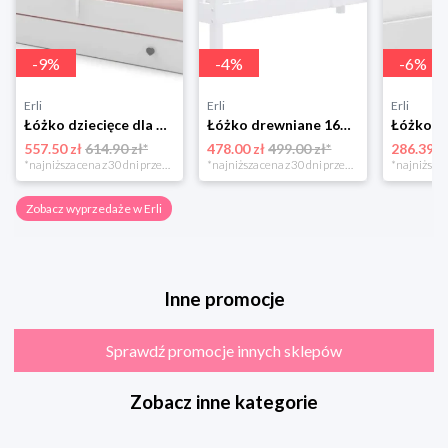
-
9
%
-
4
%
-
6
%
Erli
Erli
Erli
Łóżko dziecięce dla dziewczynki EmmaKOBI 160x80 białe z szufladą + materac
Łóżko drewniane 160x80 + materac BOBO P
557.50 zł
614.90 zł*
478.00 zł
499.00 zł*
286.39 z
*najniższa cena z 30 dni przed obniżką
*najniższa cena z 30 dni przed obniżką
Zobacz wyprzedaże w Erli
Inne promocje
Sprawdź promocje innych sklepów
Zobacz inne kategorie