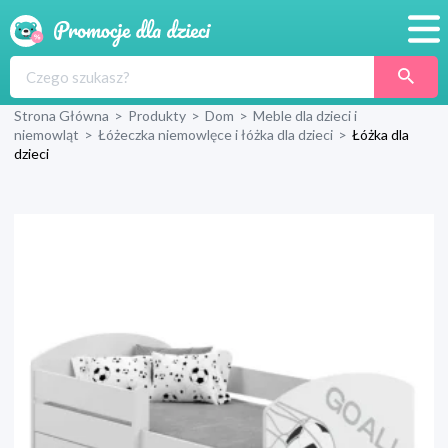
Promocje
Strona Główna
>
Produkty
>
Dom
>
Meble dla dzieci i
Produkty
niemowląt
>
Łóżeczka niemowlęce i łóżka dla dzieci
>
Łóżka dla
dzieci
Sklepy
Blog
Wyprawka