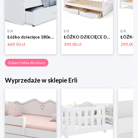
Erli
Erli
Erli
Łóżko dziecięce 180x90 białe + materac HAPPY
ŁÓŻKO DZIECIĘCE DREWNIANE 200x90 HELIA DOMEK 90x200 + STELAŻ + SZUFLADY
669.50 zł
399.00 zł
299.00 z
Zobacz łóżka dla dzieci
Wyprzedaże w sklepie Erli