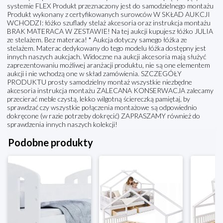
systemie FLEX Produkt przeznaczony jest do samodzielnego montażu
Produkt wykonany z certyfikowanych surowców W SKŁAD AUKCJI
WCHODZI: łóżko szuflady stelaż akcesoria oraz instrukcja montażu
BRAK MATERACA W ZESTAWIE! Na tej aukcji kupujesz łóżko JULIA
ze stelażem. Bez materaca! * Aukcja dotyczy samego łóżka ze
stelażem. Materac dedykowany do tego modelu łóżka dostępny jest
innych naszych aukcjach. Widoczne na aukcji akcesoria mają służyć
zaprezentowaniu możliwej aranżacji produktu, nie są one elementem
aukcji i nie wchodzą one w skład zamówienia. SZCZEGÓŁY
PRODUKTU prosty samodzielny montaż wszystkie niezbędne
akcesoria instrukcja montażu ZALECANA KONSERWACJA zalecamy
przecierać meble czystą, lekko wilgotną ściereczką pamiętaj, by
sprawdzać czy wszystkie połączenia montażowe są odpowiednio
dokręcone (w razie potrzeby dokręcić) ZAPRASZAMY również do
sprawdzenia innych naszych kolekcji!
Podobne produkty