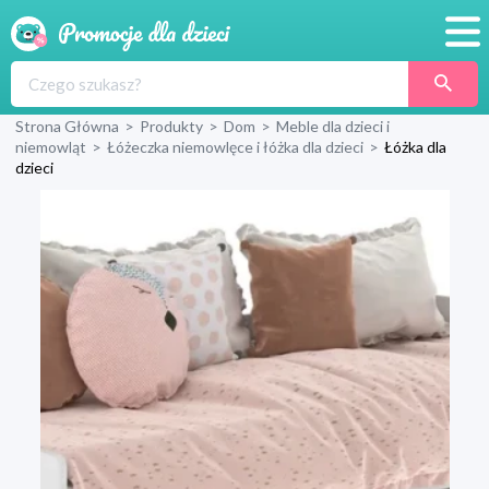
Promocje
Strona Główna
>
Produkty
>
Dom
>
Meble dla dzieci i
Produkty
niemowląt
>
Łóżeczka niemowlęce i łóżka dla dzieci
>
Łóżka dla
dzieci
Sklepy
Blog
Wyprawka