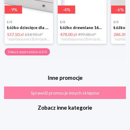
-
9
%
-
4
%
-
6
%
Erli
Erli
Erli
Łóżko dziecięce dla dziewczynki EmmaKOBI 160x80 białe z szufladą + materac
Łóżko drewniane 160x80 + materac BOBO P
557.50 zł
614.90 zł*
478.00 zł
499.00 zł*
286.39 z
*najniższa cena z 30 dni przed obniżką
*najniższa cena z 30 dni przed obniżką
Zobacz wyprzedaże w Erli
Inne promocje
Sprawdź promocje innych sklepów
Zobacz inne kategorie