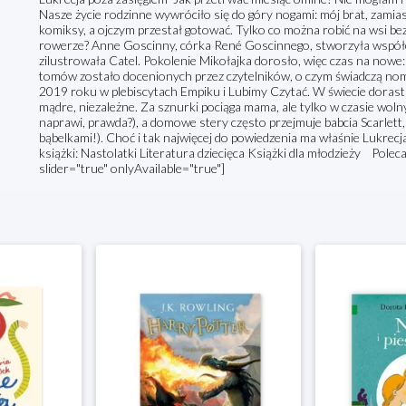
Nasze życie rodzinne wywróciło się do góry nogami: mój brat, zamia
komiksy, a ojczym przestał gotować. Tylko co można robić na wsi be
rowerze? Anne Goscinny, córka René Goscinnego, stworzyła współc
zilustrowała Catel. Pokolenie Mikołajka dorosło, więc czas na nowe
tomów zostało docenionych przez czytelników, o czym świadczą nomina
2019 roku w plebiscytach Empiku i Lubimy Czytać. W świecie dorasta
mądre, niezależne. Za sznurki pociąga mama, ale tylko w czasie woln
naprawi, prawda?), a domowe stery często przejmuje babcia Scarlett,
bąbelkami!). Choć i tak najwięcej do powiedzenia ma właśnie Lukrecj
książki: Nastolatki Literatura dziecięca Książki dla młodzieży Pol
slider="true" onlyAvailable="true"]