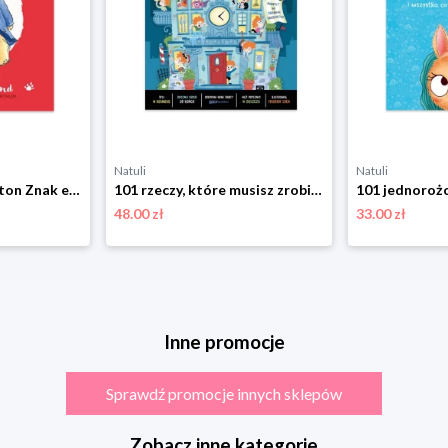
Natuli
Natuli
Miś zwany Paddington Znak emotikon
101 rzeczy, które musisz zrobić, zanim dorośniesz Znak emotikon
48.00 zł
33.00 zł
Inne promocje
Sprawdź promocje innych sklepów
Zobacz inne kategorie