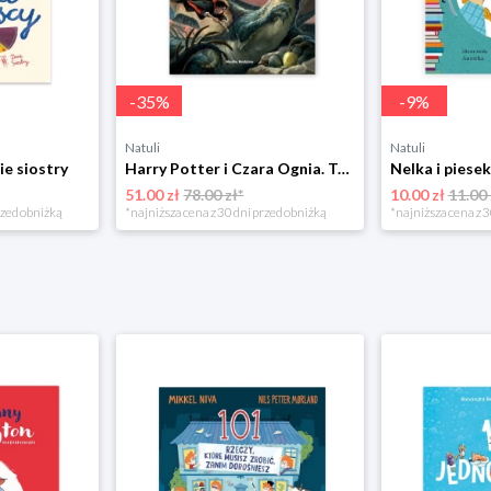
-
35
%
-
9
%
Natuli
Natuli
ie siostry
Harry Potter i Czara Ognia. Tom 4 Media rodzina
51.00 zł
78.00 zł*
10.00 zł
11.00 
rzed obniżką
*najniższa cena z 30 dni przed obniżką
*najniższa cena z 3