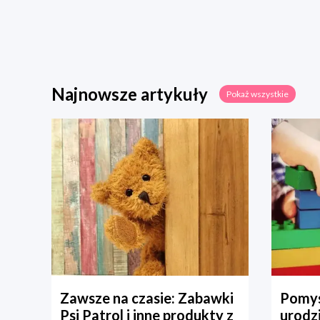
Najnowsze artykuły
Pokaż wszystkie
Zawsze na czasie: Zabawki
Pomys
Psi Patrol i inne produkty z
urodz