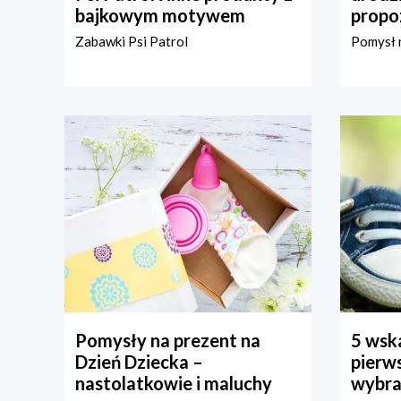
bajkowym motywem
propo
Zabawki Psi Patrol
Pomysł n
Pomysły na prezent na
5 wska
Dzień Dziecka –
pierws
nastolatkowie i maluchy
wybra