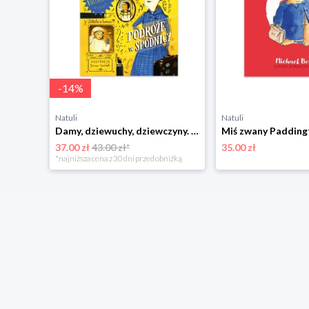
-
14
%
Natuli
Natuli
Łobuziary. Najfajniejsze bohaterki literackie Znak emotikon
Damy, dziewuchy, dziewczyny. Podróże w spódnicy Znak emotikon
37.00 zł
43.00 zł*
35.00 zł
*najniższa cena z 30 dni przed obniżką