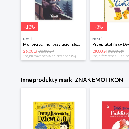
-
13
%
-
3
%
Natuli
Natuli
Trening intelektu dla dzieci Sensus
Mój ojciec, mój przyjaciel Element
Przeplatalińscy Dw
26.00 zł
30.00 zł*
29.00 zł
30.00 zł*
niżką
*najniższa cena z 30 dni przed obniżką
*najniższa cena z 30 dni p
Inne produkty marki ZNAK EMOTIKON