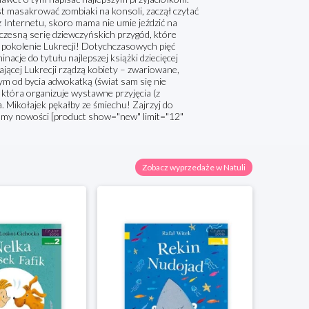
st masakrować zombiaki na konsoli, zaczął czytać
z Internetu, skoro mama nie umie jeździć na
zesną serię dziewczyńskich przygód, które
: pokolenie Lukrecji! Dotychczasowych pięć
cje do tytułu najlepszej książki dziecięcej
jącej Lukrecji rządzą kobiety – zwariowane,
ym od bycia adwokatką (świat sam się nie
 która organizuje wystawne przyjęcia (z
a. Mikołajek pękałby ze śmiechu! Zajrzyj do
ecamy nowości [product show="new" limit="12"
Zobacz wyprzedaże w Natuli