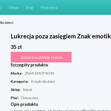
y
Sklepy
Blog
Wyprawka
dla dzieci
Lukrecja poza zasięgiem Znak emoti
35
zł
Zobacz w sklepie Natuli
Szczegóły produktu
Marka
:
ZNAK EMOTIKON
Kategoria
:
Książki dla dzieci
Sklep
:
Natuli
Płeć
:
Dziewczęce
Opis produktu
Lukrecja poza zasięgiem Jak przetrwać miesiąc offline? Nie mogłam 