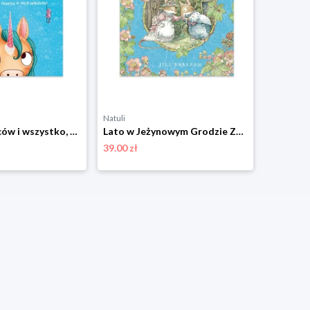
Natuli
Natuli
101 jednorożców i wszystko, co musisz o nich wiedzieć Znak emotikon
Lato w Jeżynowym Grodzie Znak emotikon
39.00 zł
33.00 zł