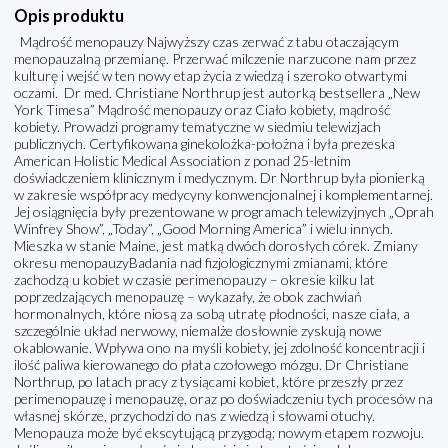
Opis produktu
Mądrość menopauzy Najwyższy czas zerwać z tabu otaczającym
menopauzalną przemianę. Przerwać milczenie narzucone nam przez
kulturę i wejść w ten nowy etap życia z wiedzą i szeroko otwartymi
oczami. Dr med. Christiane Northrup jest autorką bestsellera „New
York Timesa” Mądrość menopauzy oraz Ciało kobiety, mądrość
kobiety. Prowadzi programy tematyczne w siedmiu telewizjach
publicznych. Certyfikowana ginekolożka-położna i była prezeska
American Holistic Medical Association z ponad 25-letnim
doświadczeniem klinicznym i medycznym. Dr Northrup była pionierką
w zakresie współpracy medycyny konwencjonalnej i komplementarnej.
Jej osiągnięcia były prezentowane w programach telewizyjnych „Oprah
Winfrey Show”, „Today”, „Good Morning America” i wielu innych.
Mieszka w stanie Maine, jest matką dwóch dorosłych córek. Zmiany
okresu menopauzyBadania nad fizjologicznymi zmianami, które
zachodzą u kobiet w czasie perimenopauzy – okresie kilku lat
poprzedzających menopauzę – wykazały, że obok zachwiań
hormonalnych, które niosą za sobą utratę płodności, nasze ciała, a
szczególnie układ nerwowy, niemalże dosłownie zyskują nowe
okablowanie. Wpływa ono na myśli kobiety, jej zdolność koncentracji i
ilość paliwa kierowanego do płata czołowego mózgu. Dr Christiane
Northrup, po latach pracy z tysiącami kobiet, które przeszły przez
perimenopauzę i menopauzę, oraz po doświadczeniu tych procesów na
własnej skórze, przychodzi do nas z wiedzą i słowami otuchy.
Menopauza może być ekscytującą przygodą; nowym etapem rozwoju.