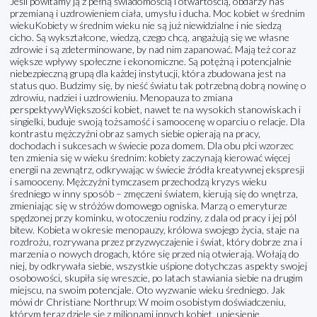
Jeśli powitamy ją z pełną świadomością i otwartością, obdarzy nas
przemianą i uzdrowieniem ciała, umysłu i ducha. Moc kobiet w średnim
wiekuKobiety w średnim wieku nie są już niewidzialne i nie siedzą
cicho. Są wykształcone, wiedzą, czego chcą, angażują się we własne
zdrowie i są zdeterminowane, by nad nim zapanować. Mają też coraz
większe wpływy społeczne i ekonomiczne. Są potężną i potencjalnie
niebezpieczną grupą dla każdej instytucji, która zbudowana jest na
status quo. Budzimy się, by nieść światu tak potrzebną dobrą nowinę o
zdrowiu, nadziei i uzdrowieniu. Menopauza to zmiana
perspektywyWiększości kobiet, nawet te na wysokich stanowiskach i
singielki, buduje swoją tożsamość i samoocenę w oparciu o relacje. Dla
kontrastu mężczyźni obraz samych siebie opierają na pracy,
dochodach i sukcesach w świecie poza domem. Dla obu płci wzorzec
ten zmienia się w wieku średnim: kobiety zaczynają kierować więcej
energii na zewnątrz, odkrywając w świecie źródła kreatywnej ekspresji
i samooceny. Mężczyźni tymczasem przechodzą kryzys wieku
średniego w inny sposób – zmęczeni światem, kierują się do wnętrza,
zmieniając się w stróżów domowego ogniska. Marzą o emeryturze
spędzonej przy kominku, w otoczeniu rodziny, z dala od pracy i jej pól
bitew. Kobieta w okresie menopauzy, królowa swojego życia, staje na
rozdrożu, rozrywana przez przyzwyczajenie i świat, który dobrze zna i
marzenia o nowych drogach, które się przed nią otwierają. Wołają do
niej, by odkrywała siebie, wszystkie uśpione dotychczas aspekty swojej
osobowości, skupiła się wreszcie, po latach stawiania siebie na drugim
miejscu, na swoim potencjale. Oto wyzwanie wieku średniego. Jak
mówi dr Christiane Northrup: W moim osobistym doświadczeniu,
którym teraz dzielę się z milionami innych kobiet, uniesienie