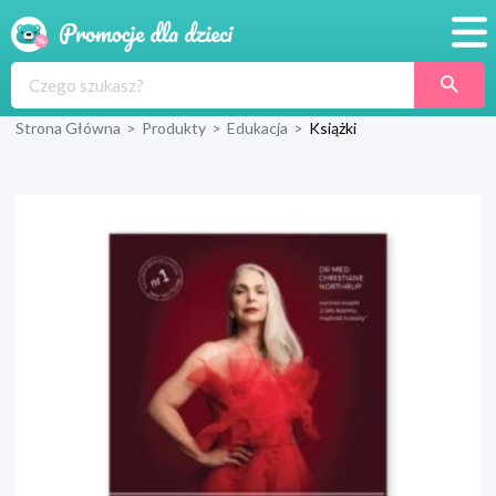
Promocje
Strona Główna
>
Produkty
>
Edukacja
>
Książki
Produkty
Sklepy
Blog
Wyprawka