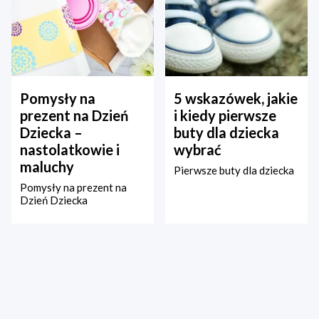
Pomysły na
5 wskazówek, jakie
prezent na Dzień
i kiedy pierwsze
Dziecka –
buty dla dziecka
nastolatkowie i
wybrać
maluchy
Pierwsze buty dla dziecka
Pomysły na prezent na
Dzień Dziecka