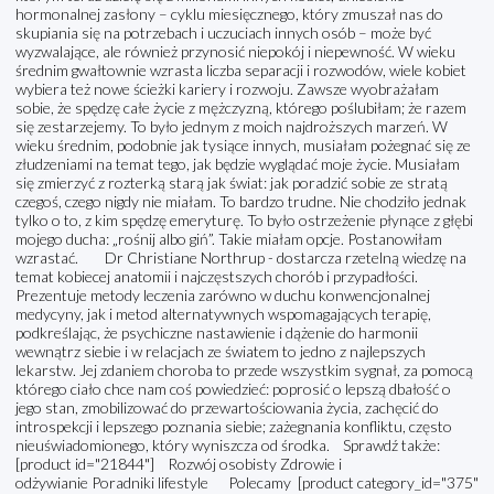
hormonalnej zasłony – cyklu miesięcznego, który zmuszał nas do
skupiania się na potrzebach i uczuciach innych osób – może być
wyzwalające, ale również przynosić niepokój i niepewność. W wieku
średnim gwałtownie wzrasta liczba separacji i rozwodów, wiele kobiet
wybiera też nowe ścieżki kariery i rozwoju. Zawsze wyobrażałam
sobie, że spędzę całe życie z mężczyzną, którego poślubiłam; że razem
się zestarzejemy. To było jednym z moich najdroższych marzeń. W
wieku średnim, podobnie jak tysiące innych, musiałam pożegnać się ze
złudzeniami na temat tego, jak będzie wyglądać moje życie. Musiałam
się zmierzyć z rozterką starą jak świat: jak poradzić sobie ze stratą
czegoś, czego nigdy nie miałam. To bardzo trudne. Nie chodziło jednak
tylko o to, z kim spędzę emeryturę. To było ostrzeżenie płynące z głębi
mojego ducha: „rośnij albo giń”. Takie miałam opcje. Postanowiłam
wzrastać. Dr Christiane Northrup - dostarcza rzetelną wiedzę na
temat kobiecej anatomii i najczęstszych chorób i przypadłości.
Prezentuje metody leczenia zarówno w duchu konwencjonalnej
medycyny, jak i metod alternatywnych wspomagających terapię,
podkreślając, że psychiczne nastawienie i dążenie do harmonii
wewnątrz siebie i w relacjach ze światem to jedno z najlepszych
lekarstw. Jej zdaniem choroba to przede wszystkim sygnał, za pomocą
którego ciało chce nam coś powiedzieć: poprosić o lepszą dbałość o
jego stan, zmobilizować do przewartościowania życia, zachęcić do
introspekcji i lepszego poznania siebie; zażegnania konfliktu, często
nieuświadomionego, który wyniszcza od środka. Sprawdź także:
[product id="21844"] Rozwój osobisty Zdrowie i
odżywianie Poradniki lifestyle Polecamy [product category_id="375"