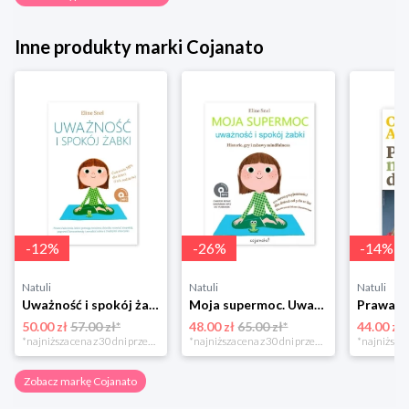
Inne produkty marki Cojanato
-
12
%
-
26
%
-
14
%
Natuli
Natuli
Natuli
Uważność i spokój żabki Cojanato
Moja supermoc. Uważność i spokój żabki. Historie, gry i zabawy mindfulness Cojanato
50.00 zł
57.00 zł*
48.00 zł
65.00 zł*
44.00 zł
*najniższa cena z 30 dni przed obniżką
*najniższa cena z 30 dni przed obniżką
Zobacz markę Cojanato