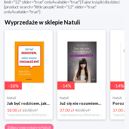
limit="12" slider="true" onlyAvailable="true"] Fajne książki dla dzieci
[product search="little people" limit="12" slider="true"
onlyAvailable="true"]
Wyprzedaże w sklepie Natuli
-
18
%
-
14
%
-
14
%
Natuli
Natuli
Natuli
Jak być rodzicem, jakim zawsze chciałeś być Media rodzina
Już się nie rozumiemy! Jak przeżyć czas trzaskających drzwi Esprit
18.00 zł
22.00 zł*
37.00 zł
43.00 zł*
37.00 zł
*najniższa cena z 30 dni przed obniżką
*najniższa cena z 30 dni przed obniżką
Zobacz wyprzedaże w Natuli