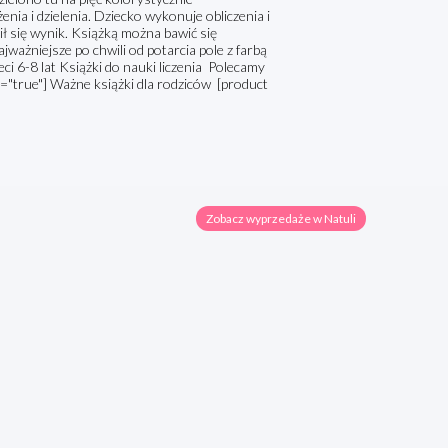
a i dzielenia. Dziecko wykonuje obliczenia i
ił się wynik. Książką można bawić się
ważniejsze po chwili od potarcia pole z farbą
i 6-8 lat Książki do nauki liczenia Polecamy
="true"] Ważne książki dla rodziców [product
Zobacz wyprzedaże w Natuli