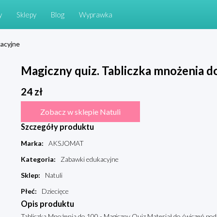
y
Sklepy
Blog
Wyprawka
acyjne
Magiczny quiz. Tabliczka mnożenia do
24
zł
Zobacz w sklepie Natuli
Szczegóły produktu
Marka
:
AKSJOMAT
Kategoria
:
Zabawki edukacyjne
Sklep
:
Natuli
Płeć
:
Dziecięce
Opis produktu
Tabliczka Mnożenia do 100 - Magiczny Quiz Materiał do ćwiczeń podz