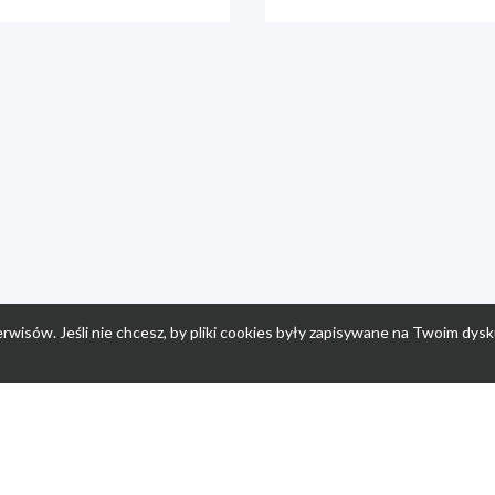
rwisów. Jeśli nie chcesz, by pliki cookies były zapisywane na Twoim dysk
a
Przepisy dla dzieci
Po