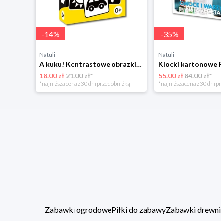
-
14
%
-
35
%
Natuli
Natuli
A kuku! Kontrastowe obrazki. Karty kontrastowe + poradnik 0+ Edgard
18.00 zł
21.00 zł*
55.00 zł
84.00 zł*
*najniższa cena z 30 dni przed obniżką
*najniższa cena z 30 dni p
Zabawki ogrodowe
Piłki do zabawy
Zabawki drewni