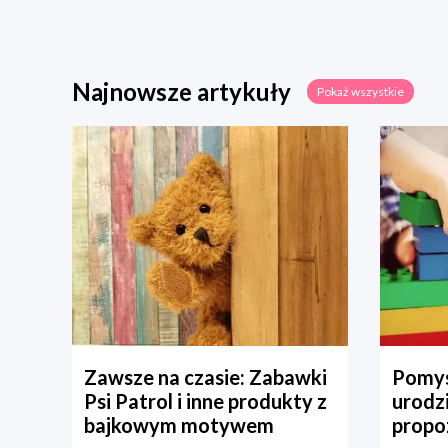
Najnowsze artykuły
Pokaż wszystkie
Zawsze na czasie: Zabawki
Pomys
Psi Patrol i inne produkty z
urodz
bajkowym motywem
propo