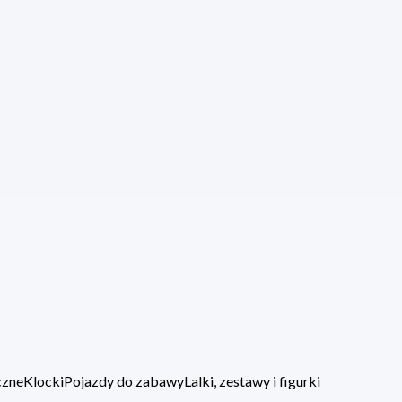
czne
Klocki
Pojazdy do zabawy
Lalki, zestawy i figurki