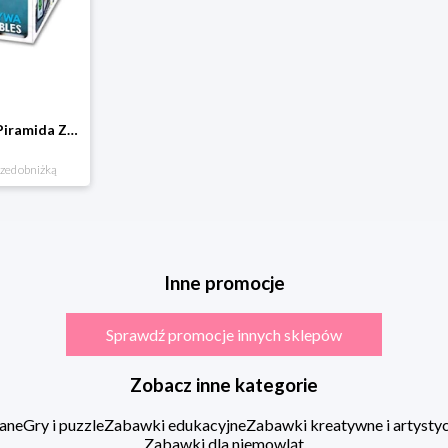
Klocki kartonowe Piramida Zabaw. Owoce i Warzywa Piramida zabaw
rzed obniżką
Inne promocje
Sprawdź promocje innych sklepów
Zobacz inne kategorie
ane
Gry i puzzle
Zabawki edukacyjne
Zabawki kreatywne i artysty
Zabawki dla niemowląt