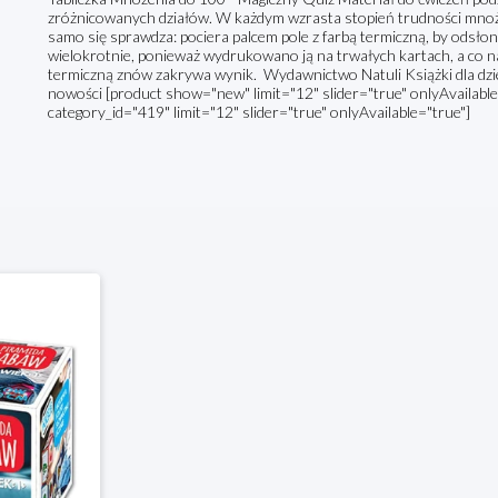
zróżnicowanych działów. W każdym wzrasta stopień trudności mnożeni
samo się sprawdza: pociera palcem pole z farbą termiczną, by odsłon
wielokrotnie, ponieważ wydrukowano ją na trwałych kartach, a co naj
termiczną znów zakrywa wynik. Wydawnictwo Natuli Książki dla dziec
nowości [product show="new" limit="12" slider="true" onlyAvailable
category_id="419" limit="12" slider="true" onlyAvailable="true"]