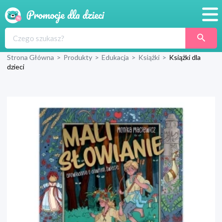
Promocje
Strona Główna
>
Produkty
>
Edukacja
>
Książki
>
Książki dla
Produkty
dzieci
Sklepy
Blog
Wyprawka