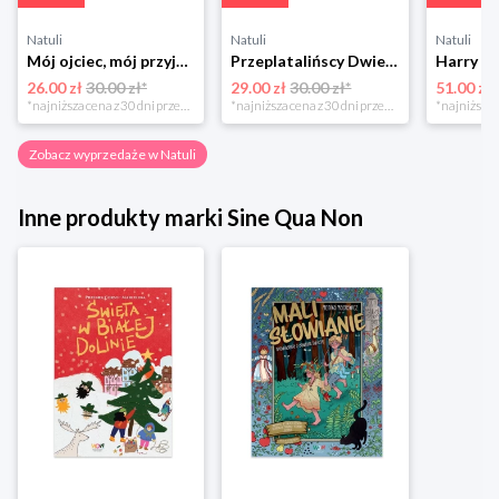
Natuli
Natuli
Natuli
Mój ojciec, mój przyjaciel Element
Przeplatalińscy Dwie siostry
26.00 zł
30.00 zł*
29.00 zł
30.00 zł*
51.00 zł
*najniższa cena z 30 dni przed obniżką
*najniższa cena z 30 dni przed obniżką
Zobacz wyprzedaże w Natuli
Inne produkty marki Sine Qua Non