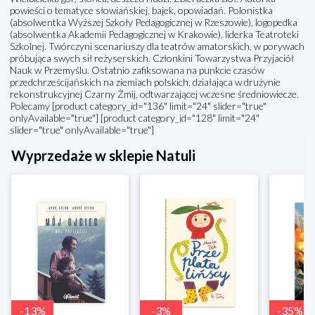
powieści o tematyce słowiańskiej, bajek, opowiadań. Polonistka
(absolwentka Wyższej Szkoły Pedagogicznej w Rzeszowie), logopedka
(absolwentka Akademii Pedagogicznej w Krakowie), liderka Teatroteki
Szkolnej. Twórczyni scenariuszy dla teatrów amatorskich, w porywach
próbująca swych sił reżyserskich. Członkini Towarzystwa Przyjaciół
Nauk w Przemyślu. Ostatnio zafiksowana na punkcie czasów
przedchrześcijańskich na ziemiach polskich, działająca w drużynie
rekonstrukcyjnej Czarny Żmij, odtwarzającej wczesne średniowiecze.
Polecamy [product category_id="136" limit="24" slider="true"
onlyAvailable="true"] [product category_id="128" limit="24"
slider="true" onlyAvailable="true"]
Wyprzedaże w sklepie Natuli
-
13
%
-
3
%
-
35
%