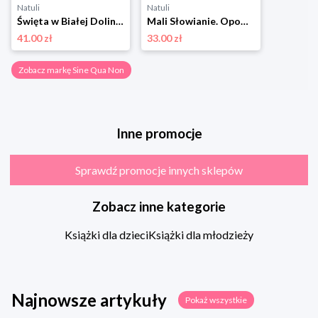
Natuli
Natuli
Święta w Białej Dolinie Sine qua non
Mali Słowianie. Opowiadania o dawnym świecie Sine qua non
41.00 zł
33.00 zł
Zobacz markę Sine Qua Non
Inne promocje
Sprawdź promocje innych sklepów
Zobacz inne kategorie
Książki dla dzieci
Książki dla młodzieży
Najnowsze artykuły
Pokaż wszystkie