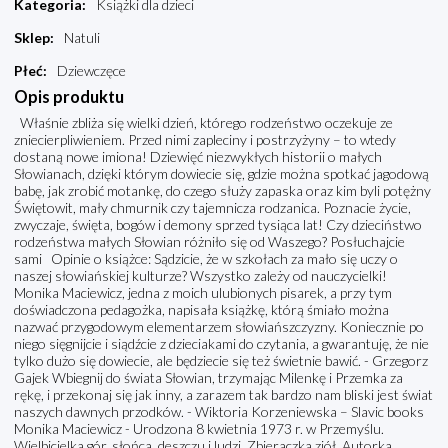
Kategoria
:
Książki dla dzieci
Sklep
:
Natuli
Płeć
:
Dziewczęce
Opis produktu
Właśnie zbliża się wielki dzień, którego rodzeństwo oczekuje ze
zniecierpliwieniem. Przed nimi zapleciny i postrzyżyny – to wtedy
dostaną nowe imiona! Dziewięć niezwykłych historii o małych
Słowianach, dzięki którym dowiecie się, gdzie można spotkać jagodową
babę, jak zrobić motankę, do czego służy zapaska oraz kim byli potężny
Świętowit, mały chmurnik czy tajemnicza rodzanica. Poznacie życie,
zwyczaje, święta, bogów i demony sprzed tysiąca lat! Czy dzieciństwo
rodzeństwa małych Słowian różniło się od Waszego? Posłuchajcie
sami Opinie o książce: Sądzicie, że w szkołach za mało się uczy o
naszej słowiańskiej kulturze? Wszystko zależy od nauczycielki!
Monika Maciewicz, jedna z moich ulubionych pisarek, a przy tym
doświadczona pedagożka, napisała książkę, którą śmiało można
nazwać przygodowym elementarzem słowiańszczyzny. Koniecznie po
niego sięgnijcie i siądźcie z dzieciakami do czytania, a gwarantuję, że nie
tylko dużo się dowiecie, ale będziecie się też świetnie bawić. - Grzegorz
Gajek Wbiegnij do świata Słowian, trzymając Milenkę i Przemka za
rękę, i przekonaj się jak inny, a zarazem tak bardzo nam bliski jest świat
naszych dawnych przodków. - Wiktoria Korzeniewska – Slavic books
Monika Maciewicz - Urodzona 8 kwietnia 1973 r. w Przemyślu.
Wielbicielka gór, słońca, deszczu i ludzi. Zbieraczka ziół. Autorka