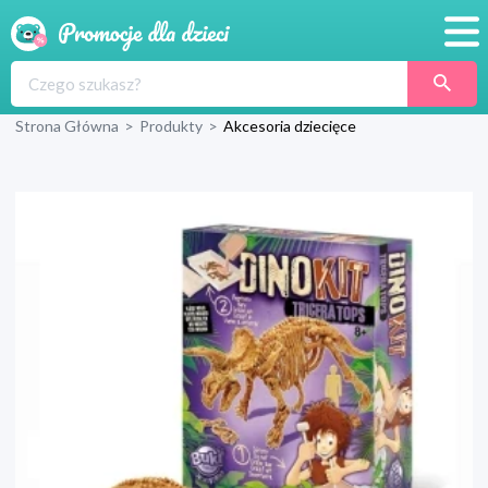
Promocje
Strona Główna
>
Produkty
>
Akcesoria dziecięce
Produkty
Sklepy
Blog
Wyprawka