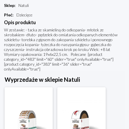
Sklep
:
Natuli
Płeć
:
Dziecięce
Opis produktu
W zestawie: - tacka ze skamieliną do odkopania- młotek ze
skrobakiem- dłuto- pędzelek do omiatania odkopanych elementów
szkieletu- torebka z gipsem do zakopania szkieletu i ponownego
rozpoczęcia kopania- łyżeczka do nasypania gipsu- gąbeczka do
czyszczenia- instrukcja obrazkowa krok po kroku Wiek: +8 lat
Wymiary opakowania: 19x6x22,5 cm. Polecane [product
category_id="483" limit="60" slider="true" onlyAvailable="true"]
[product category_id="383" limit="36" slider="true"
onlyAvailable="true"]
Wyprzedaże w sklepie Natuli