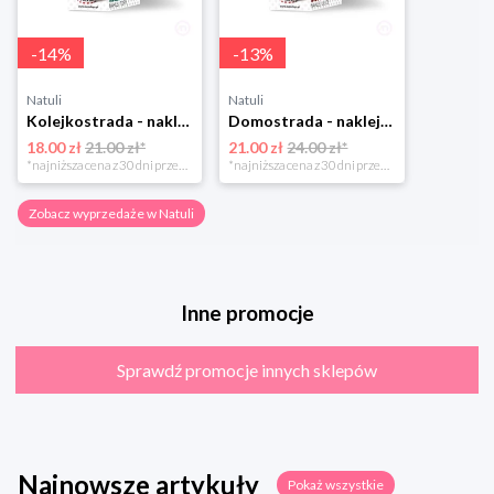
-
14
%
-
13
%
Natuli
Natuli
Kolejkostrada - naklejaj tory Zuzutoys
Domostrada - naklejaj ulice Zuzutoys
18.00 zł
21.00 zł*
21.00 zł
24.00 zł*
*najniższa cena z 30 dni przed obniżką
*najniższa cena z 30 dni przed obniżką
Zobacz wyprzedaże w Natuli
Inne promocje
Sprawdź promocje innych sklepów
Najnowsze artykuły
Pokaż wszystkie