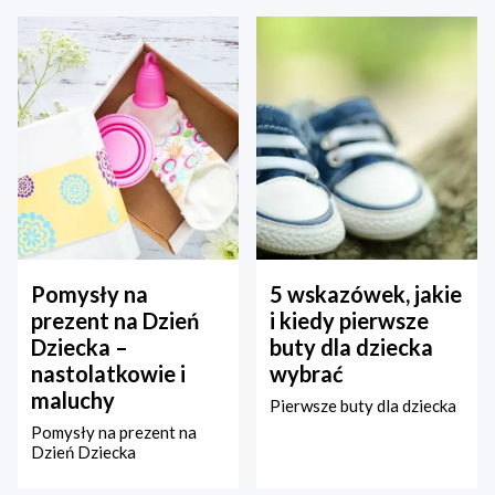
Pomysły na
5 wskazówek, jakie
prezent na Dzień
i kiedy pierwsze
Dziecka –
buty dla dziecka
nastolatkowie i
wybrać
maluchy
Pierwsze buty dla dziecka
Pomysły na prezent na
Dzień Dziecka