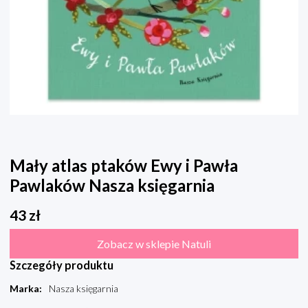
Mały atlas ptaków Ewy i Pawła
Pawlaków Nasza księgarnia
43
zł
Zobacz w sklepie Natuli
Szczegóły produktu
Marka
:
Nasza księgarnia