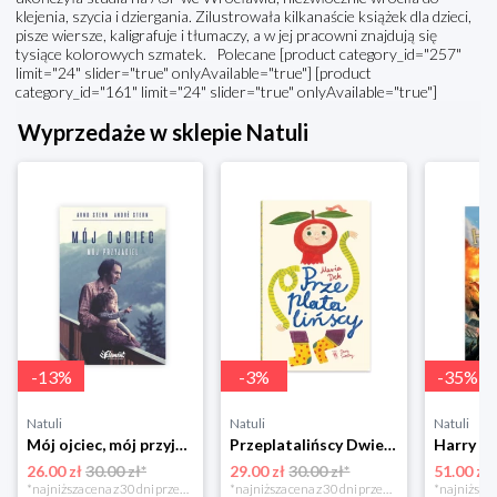
klejenia, szycia i dziergania. Zilustrowała kilkanaście książek dla dzieci,
pisze wiersze, kaligrafuje i tłumaczy, a w jej pracowni znajdują się
tysiące kolorowych szmatek. Polecane [product category_id="257"
limit="24" slider="true" onlyAvailable="true"] [product
category_id="161" limit="24" slider="true" onlyAvailable="true"]
Wyprzedaże w sklepie Natuli
-
13
%
-
3
%
-
35
%
Natuli
Natuli
Natuli
Mój ojciec, mój przyjaciel Element
Przeplatalińscy Dwie siostry
26.00 zł
30.00 zł*
29.00 zł
30.00 zł*
51.00 zł
*najniższa cena z 30 dni przed obniżką
*najniższa cena z 30 dni przed obniżką