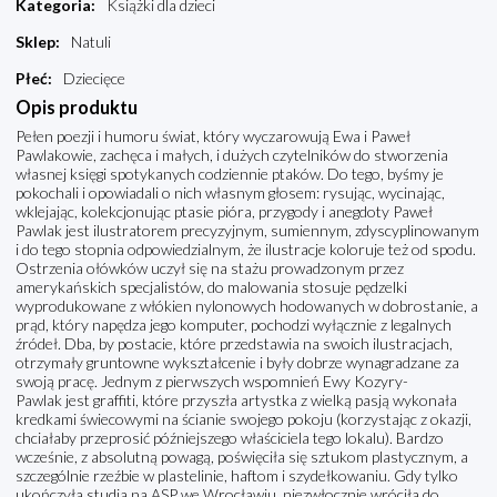
Kategoria
:
Książki dla dzieci
Sklep
:
Natuli
Płeć
:
Dziecięce
Opis produktu
Pełen poezji i humoru świat, który wyczarowują Ewa i Paweł
Pawlakowie, zachęca i małych, i dużych czytelników do stworzenia
własnej księgi spotykanych codziennie ptaków. Do tego, byśmy je
pokochali i opowiadali o nich własnym głosem: rysując, wycinając,
wklejając, kolekcjonując ptasie pióra, przygody i anegdoty Paweł
Pawlak jest ilustratorem precyzyjnym, sumiennym, zdyscyplinowanym
i do tego stopnia odpowiedzialnym, że ilustracje koloruje też od spodu.
Ostrzenia ołówków uczył się na stażu prowadzonym przez
amerykańskich specjalistów, do malowania stosuje pędzelki
wyprodukowane z włókien nylonowych hodowanych w dobrostanie, a
prąd, który napędza jego komputer, pochodzi wyłącznie z legalnych
źródeł. Dba, by postacie, które przedstawia na swoich ilustracjach,
otrzymały gruntowne wykształcenie i były dobrze wynagradzane za
swoją pracę. Jednym z pierwszych wspomnień Ewy Kozyry-
Pawlak jest graffiti, które przyszła artystka z wielką pasją wykonała
kredkami świecowymi na ścianie swojego pokoju (korzystając z okazji,
chciałaby przeprosić późniejszego właściciela tego lokalu). Bardzo
wcześnie, z absolutną powagą, poświęciła się sztukom plastycznym, a
szczególnie rzeźbie w plastelinie, haftom i szydełkowaniu. Gdy tylko
ukończyła studia na ASP we Wrocławiu, niezwłocznie wróciła do