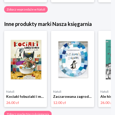
Zobacz wyprzedaże w Natuli
Inne produkty marki Nasza księgarnia
Natuli
Natuli
Natuli
Kociaki łobuziaki i mydło brudzidło Nasza księgarnia
Zaczarowana zagroda Nasza księgarnia
26.00 zł
12.00 zł
26.00 zł
Zobacz markę Nasza księgarnia