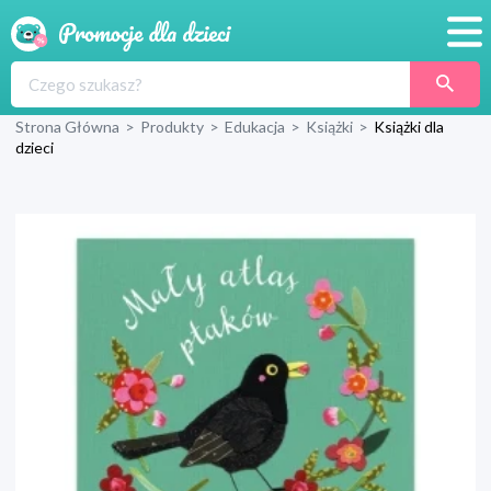
Promocje
Strona Główna
>
Produkty
>
Edukacja
>
Książki
>
Książki dla
Produkty
dzieci
Sklepy
Blog
Wyprawka