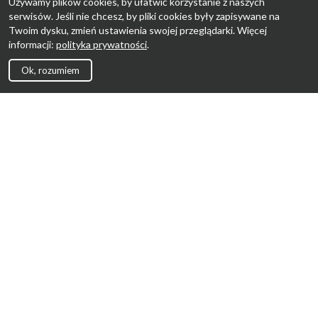
Używamy plików cookies, by ułatwić korzystanie z naszych
serwisów. Jeśli nie chcesz, by pliki cookies były zapisywane na
Twoim dysku, zmień ustawienia swojej przeglądarki. Więcej
informacji:
polityka prywatności
.
Ok, rozumiem
Strona Główna
Promocje