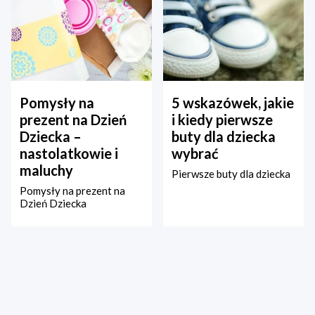
Pomysły na
5 wskazówek, jakie
prezent na Dzień
i kiedy pierwsze
Dziecka –
buty dla dziecka
nastolatkowie i
wybrać
maluchy
Pierwsze buty dla dziecka
Pomysły na prezent na
Dzień Dziecka