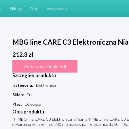
y
Sklepy
Blog
Wyprawka
MBG line CARE C3 Elektroniczna Nia
212.3
zł
Zobacz w sklepie Erli
Szczegóły produktu
Kategoria
:
Elektronika
Sklep
:
Erli
Płeć
:
Dziecięce
Opis produktu
✨ MBG line CARE C3 Elektroniczna Niania ✨ MBG line CARE C3 El
otwartej przestrzeni: do 300 m Zasięg w pomieszczeniu: do 50 m Ro