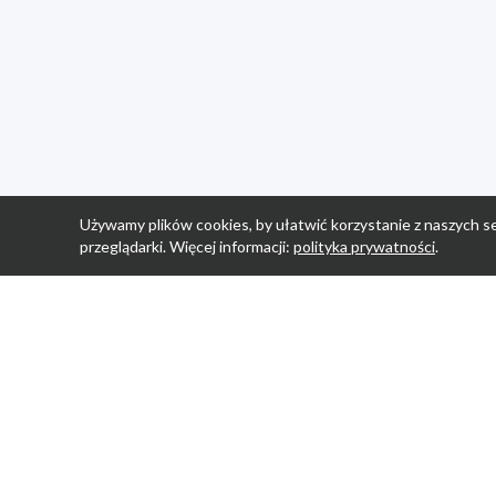
Używamy plików cookies, by ułatwić korzystanie z naszych se
przeglądarki. Więcej informacji:
polityka prywatności
.
Strona Główn
Promocje
Sklepy
Wyprawka