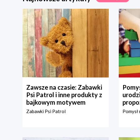
Zawsze na czasie: Zabawki
Pomys
Psi Patrol i inne produkty z
urodz
bajkowym motywem
propo
Zabawki Psi Patrol
Pomysł n