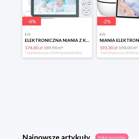
-
8
%
-
2
%
Erli
Erli
ELEKTRONICZNA NIANIA Z KAMERA NA ŻYWO KOŁYSANKI SZUMY MIKROFON ALARM PŁACZU
174.80 zł
189.90 zł*
193.30 zł
198.00 zł*
*najniższa cena z 30 dni przed obniżką
*najniższa cena z 30 dni p
Najnowsze artykuły
Pokaż wszystkie