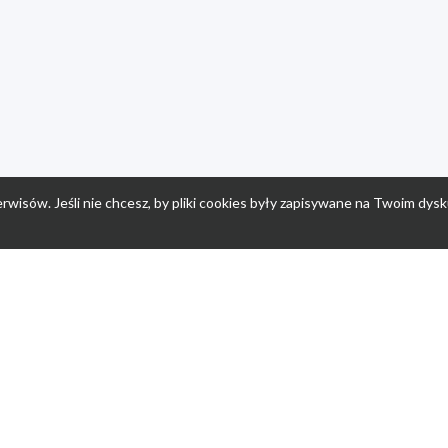
rwisów. Jeśli nie chcesz, by pliki cookies były zapisywane na Twoim dysk
a
Przepisy dla dzieci
Po
Nuumi.pl - moda online
K
Megarabaty.pl
Re