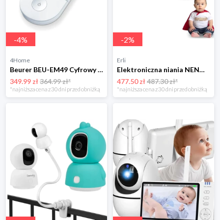
-
4
%
-
2
%
4Home
Erli
Beurer BEU-EM49 Cyfrowy elektrostymulator mięśni i nerwów
Elektroniczna niania NENO VISTA z kamerą obrotowa TRYB NOCNY na żywo
349.99 zł
364.99 zł*
477.50 zł
487.30 zł*
*najniższa cena z 30 dni przed obniżką
*najniższa cena z 30 dni przed obniżką