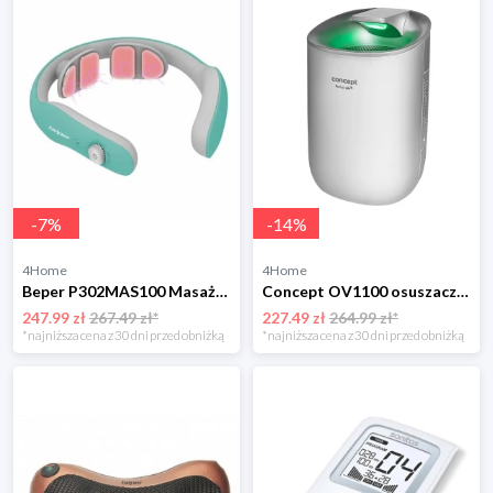
-
7
%
-
14
%
4Home
4Home
Beper P302MAS100 Masażer karku EMS
Concept OV1100 osuszacz powietrza Perfect Air, biały
247.99 zł
267.49 zł*
227.49 zł
264.99 zł*
*najniższa cena z 30 dni przed obniżką
*najniższa cena z 30 dni przed obniżką