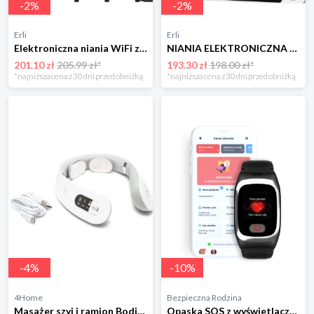
-
2
%
-
2
%
Erli
Erli
Elektroniczna niania WiFi zasięg bez ograniczeń + uchwyt Lionelo Babyline
NIANIA ELEKTRONICZNA Z KAMERĄ OBROTOWA BABY MONITOR WYŚWIETLACZ LCD 5" HD
201.10 zł
205.99 zł*
193.30 zł
198.00 zł*
*najniższa cena z 30 dni przed obniżką
*najniższa cena z 30 dni przed obniżką
-
4
%
-
10
%
4Home
Bezpieczna Rodzina
Masażer szyi i ramion Bodi-Tek BodiTek
Opaska SOS z wyświetlaczem Locon Life Plus Miesięcznie Teleopieka medyczna