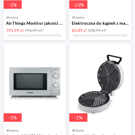
-
1
%
-
23
%
4Home
4Home
AirThings Monitor jakości powietrza View Pollution
Elektryczna do kąpieli z masażem 5w1 4-Home
791.99 zł
796.99 zł*
83.49 zł
108.99 zł*
*najniższa cena z 30 dni przed obniżką
*najniższa cena z 30 dni przed obniżką
-
1
%
-
1
%
4Home
4Home