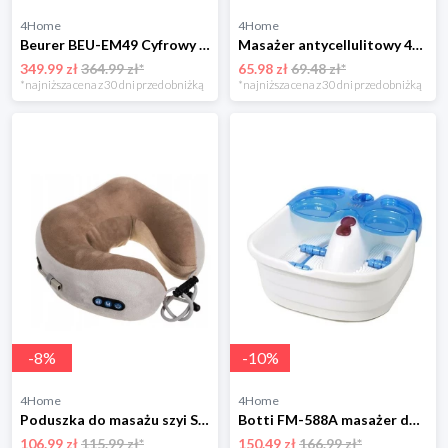
4Home
4Home
Beurer BEU-EM49 Cyfrowy elektrostymulator mięśni i nerwów
Masażer antycellulitowy 4-Home
349.99 zł
364.99 zł*
65.98 zł
69.48 zł*
*najniższa cena z 30 dni przed obniżką
*najniższa cena z 30 dni przed obniżką
-
8
%
-
10
%
4Home
4Home
Poduszka do masażu szyi Shiatsu 4-Home
Botti FM-588A masażer do stóp Federica
106.99 zł
115.99 zł*
150.49 zł
166.99 zł*