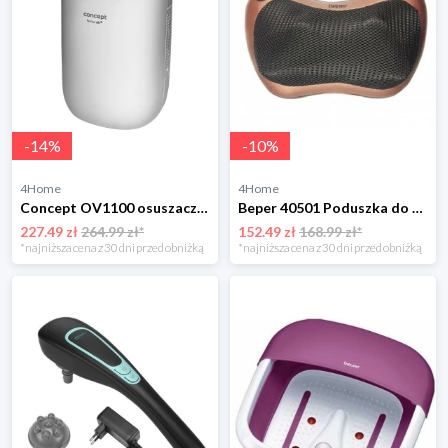
-
14
%
-
10
%
4Home
4Home
Concept OV1100 osuszacz powietrza Perfect Air, biały
Beper 40501 Poduszka do masażu
227.49 zł
264.99 zł*
152.49 zł
168.99 zł*
*najniższa cena z 30 dni przed obniżką
*najniższa cena z 30 dni przed obniżką