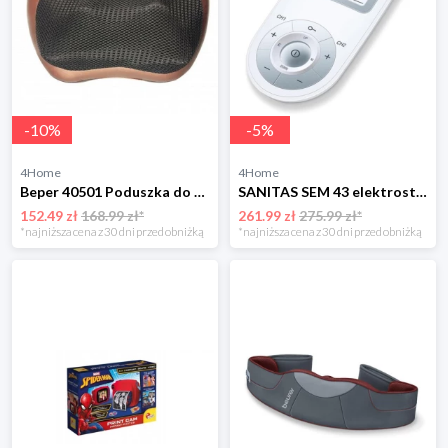
-
10
%
-
5
%
4Home
4Home
Beper 40501 Poduszka do masażu
SANITAS SEM 43 elektrostymulator mięśni i nerwów Sanitas
152.49 zł
168.99 zł*
261.99 zł
275.99 zł*
*najniższa cena z 30 dni przed obniżką
*najniższa cena z 30 dni przed obniżką