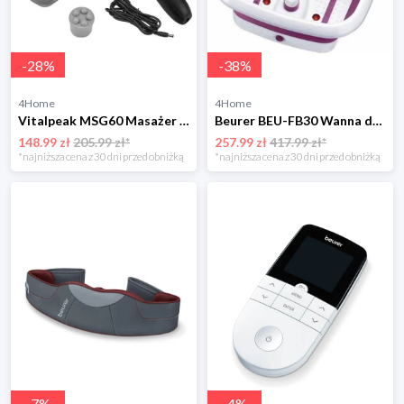
-
28
%
-
38
%
4Home
4Home
Vitalpeak MSG60 Masażer ręczny z wymiennymi nasadkami
Beurer BEU-FB30 Wanna do masażu
148.99 zł
205.99 zł*
257.99 zł
417.99 zł*
*najniższa cena z 30 dni przed obniżką
*najniższa cena z 30 dni przed obniżką
-
7
%
-
4
%