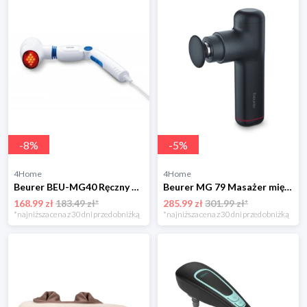
-
8
%
-
5
%
4Home
4Home
Beurer BEU-MG40 Ręczny masażer na podczerwień
Beurer MG 79 Masażer mięśni
168.99 zł
183.49 zł*
285.99 zł
301.99 zł*
*najniższa cena z 30 dni przed obniżką
*najniższa cena z 30 dni przed obniżką