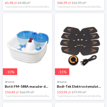
65.98 zł
69.48 zł*
106.99 zł
115.99 zł*
*najniższa cena z 30 dni przed obniżką
*najniższa cena z 30 dni przed obniżką
-
10
%
-
15
%
4Home
4Home
Botti FM-588A masażer do stóp Federica
Bodi-Tek Elektrostymulator brzucha, 8 elektrod BodiTek
150.49 zł
166.99 zł*
150.99 zł
177.99 zł*
*najniższa cena z 30 dni przed obniżką
*najniższa cena z 30 dni przed obniżką