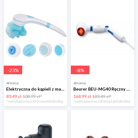
-
23
%
-
8
%
4Home
4Home
Elektryczna do kąpieli z masażem 5w1 4-Home
Beurer BEU-MG40 Ręczny masażer na podczerwień
83.49 zł
108.99 zł*
168.99 zł
183.49 zł*
*najniższa cena z 30 dni przed obniżką
*najniższa cena z 30 dni przed obniżką