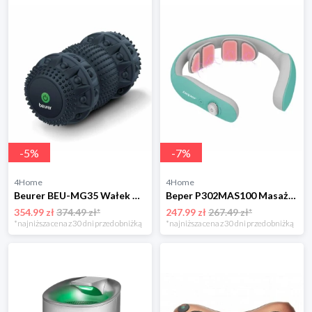
-
5
%
-
7
%
4Home
4Home
Beurer BEU-MG35 Wałek wibracyjny do masażu
Beper P302MAS100 Masażer karku EMS
354.99 zł
374.49 zł*
247.99 zł
267.49 zł*
*najniższa cena z 30 dni przed obniżką
*najniższa cena z 30 dni przed obniżką