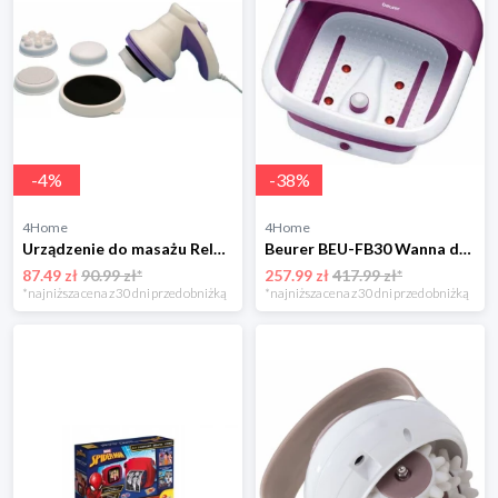
-
4
%
-
38
%
4Home
4Home
Urządzenie do masażu Relax Tone Maripol 4-Home
Beurer BEU-FB30 Wanna do masażu
87.49 zł
90.99 zł*
257.99 zł
417.99 zł*
*najniższa cena z 30 dni przed obniżką
*najniższa cena z 30 dni przed obniżką