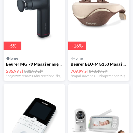
-
5
%
-
16
%
4Home
4Home
Beurer MG 79 Masażer mięśni
Beurer BEU-MG153 Masażer pleców i karku
285.99 zł
301.99 zł*
709.99 zł
843.49 zł*
*najniższa cena z 30 dni przed obniżką
*najniższa cena z 30 dni przed obniżką