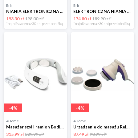
Erli
Erli
NIANIA ELEKTRONICZNA Z KAMERĄ OBROTOWA BABY MONITOR WYŚWIETLACZ LCD 5" HD
ELEKTRONICZNA NIANIA Z KAMERA NA ŻYWO KOŁYSANKI SZUMY MIKROFON ALARM PŁACZU
193.30 zł
198.00 zł*
174.80 zł
189.90 zł*
*najniższa cena z 30 dni przed obniżką
*najniższa cena z 30 dni przed obniżką
-
4
%
-
4
%
4Home
4Home
Masażer szyi i ramion Bodi-Tek BodiTek
Urządzenie do masażu Relax Tone Maripol 4-Home
315.99 zł
329.99 zł*
87.49 zł
90.99 zł*