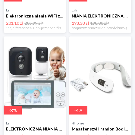
Erli
Erli
Elektroniczna niania WiFi zasięg bez ograniczeń + uchwyt Lionelo Babyline
NIANIA ELEKTRONICZNA Z KAMERĄ OBROTOWA BABY MONITOR WYŚWIETLACZ LCD 5" HD
201.10 zł
205.99 zł*
193.30 zł
198.00 zł*
*najniższa cena z 30 dni przed obniżką
*najniższa cena z 30 dni przed obniżką
-
8
%
-
4
%
Erli
4Home
ELEKTRONICZNA NIANIA Z KAMERA NA ŻYWO KOŁYSANKI SZUMY MIKROFON ALARM PŁACZU
Masażer szyi i ramion Bodi-Tek BodiTek