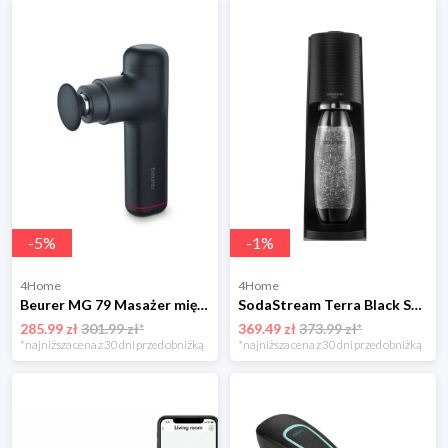
-
5
%
-
1
%
4Home
4Home
Beurer MG 79 Masażer mięśni
SodaStream Terra Black Saturator wody gazowanej Sodastream
285.99 zł
301.99 zł*
369.49 zł
373.99 zł*
*najniższa cena z 30 dni przed obniżką
*najniższa cena z 30 dni przed obniżką