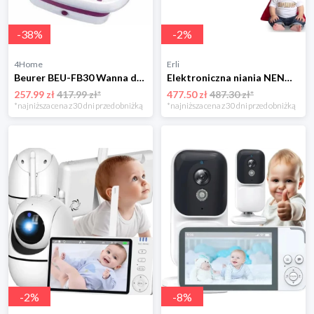
-
38
%
-
2
%
4Home
Erli
Beurer BEU-FB30 Wanna do masażu
Elektroniczna niania NENO VISTA z kamerą obrotowa TRYB NOCNY na żywo
257.99 zł
417.99 zł*
477.50 zł
487.30 zł*
*najniższa cena z 30 dni przed obniżką
*najniższa cena z 30 dni przed obniżką
-
2
%
-
8
%