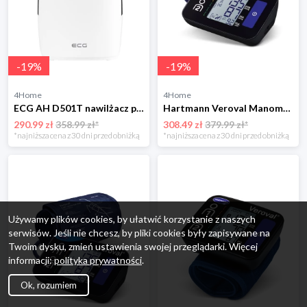
-
19
%
-
19
%
4Home
4Home
ECG AH D501T nawilżacz powietrza, 5 l, biały 4-Home
Hartmann Veroval Manometr Compact Connect BPU26 zadapterem
290.99 zł
358.99 zł*
308.49 zł
379.99 zł*
*najniższa cena z 30 dni przed obniżką
*najniższa cena z 30 dni przed obniżką
Używamy plików cookies, by ułatwić korzystanie z naszych
serwisów. Jeśli nie chcesz, by pliki cookies były zapisywane na
Twoim dysku, zmień ustawienia swojej przeglądarki. Więcej
informacji:
polityka prywatności
.
Ok, rozumiem