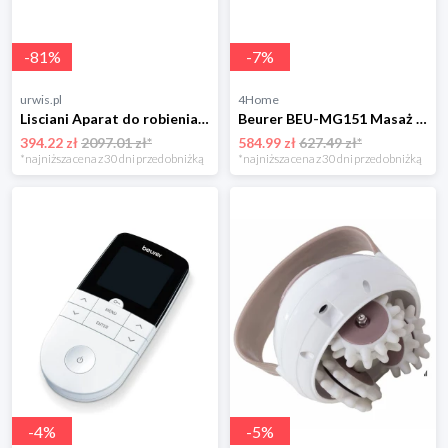
-
81
%
-
7
%
urwis.pl
4Home
Lisciani Aparat do robienia zdjęć Spiderman
Beurer BEU-MG151 Masaż shiatsu
394.22 zł
2097.01 zł*
584.99 zł
627.49 zł*
*najniższa cena z 30 dni przed obniżką
*najniższa cena z 30 dni przed obniżką
-
4
%
-
5
%