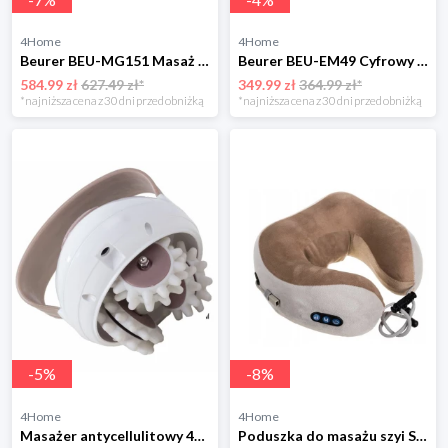
4Home
4Home
Beurer BEU-MG151 Masaż shiatsu
Beurer BEU-EM49 Cyfrowy elektrostymulator mięśni i nerwów
584.99 zł
627.49 zł*
349.99 zł
364.99 zł*
*najniższa cena z 30 dni przed obniżką
*najniższa cena z 30 dni przed obniżką
-
5
%
-
8
%
4Home
4Home
Masażer antycellulitowy 4-Home
Poduszka do masażu szyi Shiatsu 4-Home