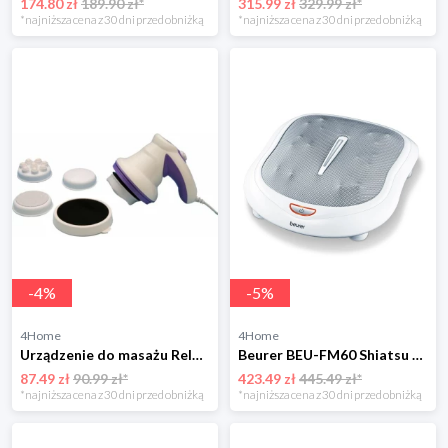
174.80 zł
189.90 zł*
315.99 zł
329.99 zł*
*najniższa cena z 30 dni przed obniżką
*najniższa cena z 30 dni przed obniżką
-
4
%
-
5
%
4Home
4Home
Urządzenie do masażu Relax Tone Maripol 4-Home
Beurer BEU-FM60 Shiatsu masaż stóp
87.49 zł
90.99 zł*
423.49 zł
445.49 zł*
*najniższa cena z 30 dni przed obniżką
*najniższa cena z 30 dni przed obniżką