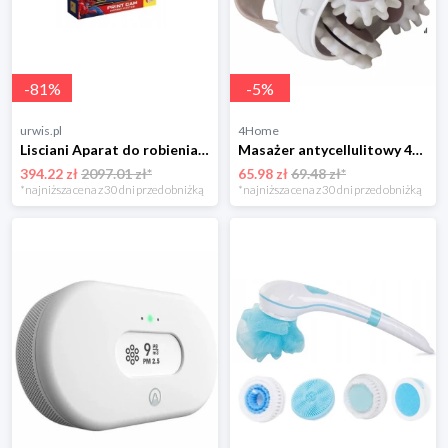
-
81
%
-
5
%
urwis.pl
4Home
Lisciani Aparat do robienia zdjęć Spiderman
Masażer antycellulitowy 4-Home
394.22 zł
2097.01 zł*
65.98 zł
69.48 zł*
*najniższa cena z 30 dni przed obniżką
*najniższa cena z 30 dni przed obniżką