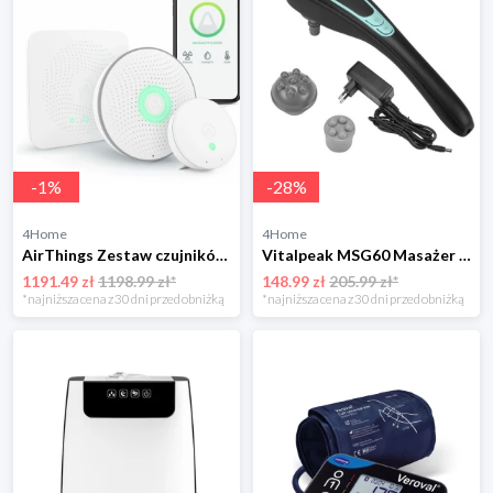
-
1
%
-
28
%
4Home
4Home
AirThings Zestaw czujników House Kit
Vitalpeak MSG60 Masażer ręczny z wymiennymi nasadkami
1191.49 zł
1198.99 zł*
148.99 zł
205.99 zł*
*najniższa cena z 30 dni przed obniżką
*najniższa cena z 30 dni przed obniżką