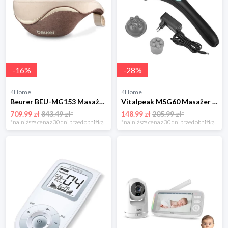
-
16
%
-
28
%
4Home
4Home
Beurer BEU-MG153 Masażer pleców i karku
Vitalpeak MSG60 Masażer ręczny z wymiennymi nasadkami
709.99 zł
843.49 zł*
148.99 zł
205.99 zł*
*najniższa cena z 30 dni przed obniżką
*najniższa cena z 30 dni przed obniżką