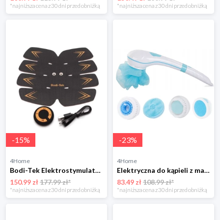
*najniższa cena z 30 dni przed obniżką
*najniższa cena z 30 dni przed obniżką
-
15
%
-
23
%
4Home
4Home
Bodi-Tek Elektrostymulator brzucha, 8 elektrod BodiTek
Elektryczna do kąpieli z masażem 5w1 4-Home
150.99 zł
177.99 zł*
83.49 zł
108.99 zł*
*najniższa cena z 30 dni przed obniżką
*najniższa cena z 30 dni przed obniżką