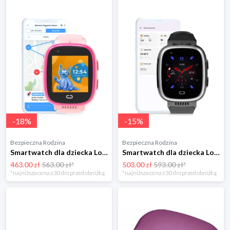
-
18
%
-
15
%
Bezpieczna Rodzina
Bezpieczna Rodzina
Smartwatch dla dziecka Locon Watch Video Różowy Rocznie
Smartwatch dla dziecka Locon Watch Sigma Rocznie Czarny
463.00 zł
563.00 zł*
503.00 zł
593.00 zł*
*najniższa cena z 30 dni przed obniżką
*najniższa cena z 30 dni przed obniżką