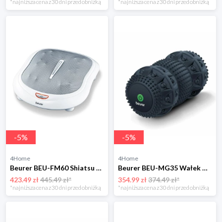
*najniższa cena z 30 dni przed obniżką
*najniższa cena z 30 dni przed obniżką
-
5
%
-
5
%
4Home
4Home
Beurer BEU-FM60 Shiatsu masaż stóp
Beurer BEU-MG35 Wałek wibracyjny do masażu
423.49 zł
445.49 zł*
354.99 zł
374.49 zł*
*najniższa cena z 30 dni przed obniżką
*najniższa cena z 30 dni przed obniżką