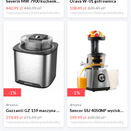
Severin MW 7900 kuchenka mikrofalowa z grillem, srebrny
Orava W-01 gofrownica
440.99 zł
443.99 zł*
108.49 zł
109.49 zł*
*najniższa cena z 30 dni przed obniżką
*najniższa cena z 30 dni przed obniżką
-
1
%
-
1
%
4Home
4Home
Guzzanti GZ 159 maszyna do lodów
Sencor SSJ 4050NP wyciskarka wolnoobrotowa, czarny
274.49 zł
275.99 zł*
599.99 zł
609.00 zł*
*najniższa cena z 30 dni przed obniżką
*najniższa cena z 30 dni przed obniżką