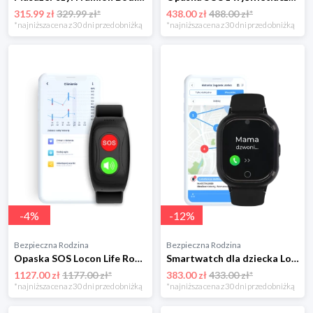
315.99 zł
329.99 zł*
438.00 zł
488.00 zł*
*najniższa cena z 30 dni przed obniżką
*najniższa cena z 30 dni przed obniżką
-
4
%
-
12
%
Bezpieczna Rodzina
Bezpieczna Rodzina
Opaska SOS Locon Life Rocznie Teleopieka medyczna
Smartwatch dla dziecka Locon Watch Lite Rocznie Czarny
1127.00 zł
1177.00 zł*
383.00 zł
433.00 zł*
*najniższa cena z 30 dni przed obniżką
*najniższa cena z 30 dni przed obniżką