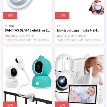
-
5
%
-
2
%
4Home
Erli
SANITAS SEM 43 elektrostymulator mięśni i nerwów Sanitas
Elektroniczna niania NENO VISTA z kamerą obrotowa TRYB NOCNY na żywo
261.99 zł
275.99 zł*
477.50 zł
487.30 zł*
*najniższa cena z 30 dni przed obniżką
*najniższa cena z 30 dni przed obniżką
-
2
%
-
2
%