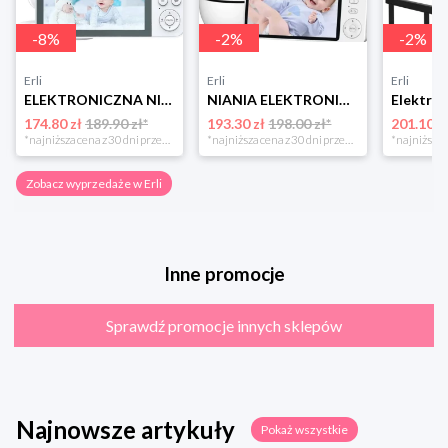
-
8
%
-
2
%
-
2
%
Erli
Erli
Erli
ELEKTRONICZNA NIANIA Z KAMERA NA ŻYWO KOŁYSANKI SZUMY MIKROFON ALARM PŁACZU
NIANIA ELEKTRONICZNA Z KAMERĄ OBROTOWA BABY MONITOR WYŚWIETLACZ LCD 5" HD
174.80 zł
189.90 zł*
193.30 zł
198.00 zł*
201.10 z
*najniższa cena z 30 dni przed obniżką
*najniższa cena z 30 dni przed obniżką
Zobacz wyprzedaże w Erli
Inne promocje
Sprawdź promocje innych sklepów
Najnowsze artykuły
Pokaż wszystkie