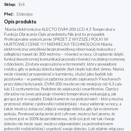
Sklep
:
Erli
Płeć
:
Dziecięce
Opis produktu
Niania elektroniczna ALECTO DVM-200 LCD 4.3 Temperatura
Funkcja Obracania Opis przedmiotu Nie jest to przypadek
Profesjonalne wykończenie SPRZET Z WYZSZEJ POLKI W
HURTOWEJ CENIE !!!! NIEMIECKA TECHNOLOGIA Niania
elektroniczna umożliwia bezprzewodową obserwację maluszka z
odległości nawet do 300 metrów – również w nocy. Urządzenie dzięki
funkcji dwustronnej komunikacji pozwala również na zdalną rozmowę
z dzieckiem. Została wyposażona w termometr, który powiadomi
rodzica, gdy w pokoju dziecka będzie zbyt ciepło lub zbyt zimno. Niania
może również przypominać o karmieniu, służyć jako budzik lub
pozytywka – w pamięci urządzenia zostało zapisanych 9 kochanych
przez dzieci kołysanek. DVM-200 ma ekran nie mniejszy niż 4,3 cala
lub 11 centymetrów. Podobne do większości smartfonów. Oprócz
obrazów na żywo pokazuje również temperaturę wskazującą, jak
gorąco jest w sypialni. Dzięki kamerze na podczerwień - którą można
przenosić zdalnie z jednostki rodzicielskiej - masz widzenie w nocy, a
także możesz zobaczyć zdjęcia swojego dziecka, gdy śpi w ciemnym
pokoju. Ponieważ połączenie jest cyfrowe, możesz być pewny, że
system jest w 100% bezproblemowy. Jeśli coś jest nie tak i twoje
dziecko nie może spać, możesz odpowiedzieć za pośrednictwem
jednostki rodzicielskiej i uspokoić swoje dziecko. Lub zdalnie włączasz