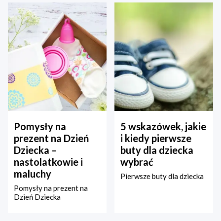
Pomysły na
5 wskazówek, jakie
prezent na Dzień
i kiedy pierwsze
Dziecka –
buty dla dziecka
nastolatkowie i
wybrać
maluchy
Pierwsze buty dla dziecka
Pomysły na prezent na
Dzień Dziecka