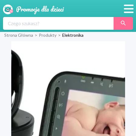
Promocje
Strona Główna
>
Produkty
>
Elektronika
Produkty
Sklepy
Blog
Wyprawka