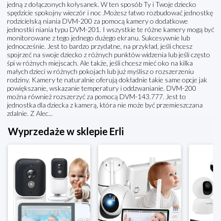
jedną z dołączonych kołysanek. W ten sposób Ty i Twoje dziecko
spędzicie spokojny wieczór i noc .Możesz łatwo rozbudować jednostkę
rodzicielską niania DVM-200 za pomocą kamery o dodatkowe
jednostki niania typu DVM-201. I wszystkie te różne kamery mogą być
monitorowane z tego jednego dużego ekranu. Sukcesywnie lub
jednocześnie. Jest to bardzo przydatne, na przykład, jeśli chcesz
spojrzeć na swoje dziecko z różnych punktów widzenia lub jeśli często
śpi w różnych miejscach. Ale także, jeśli chcesz mieć oko na kilka
małych dzieci w różnych pokojach lub już myślisz o rozszerzeniu
rodziny. Kamery te naturalnie oferują dokładnie takie same opcje jak
powiększanie, wskazanie temperatury i oddzwanianie. DVM-200
można również rozszerzyć za pomocą DVM-143.777. Jest to
jednostka dla dziecka z kamerą, która nie może być przemieszczana
zdalnie. Z Alec...
Wyprzedaże w sklepie Erli