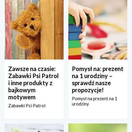
Zawsze na czasie:
Pomysł na: prezent
Zabawki Psi Patrol
na 1 urodziny –
i inne produkty z
sprawdź nasze
bajkowym
propozycje!
motywem
Pomysł na prezent na 1
urodziny
Zabawki Psi Patrol