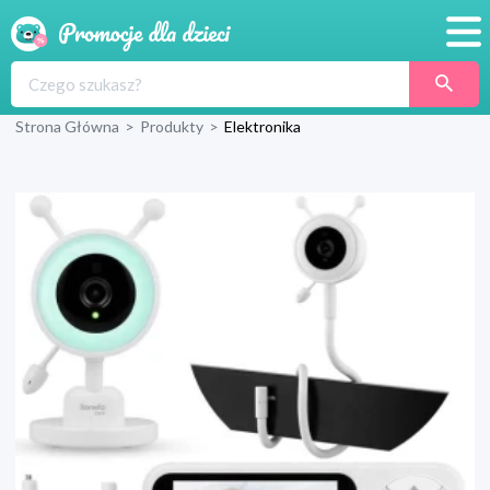
Promocje
Strona Główna
>
Produkty
>
Elektronika
Produkty
Sklepy
Blog
Wyprawka