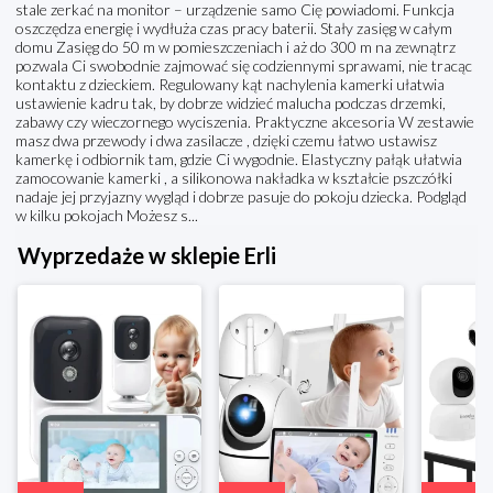
stale zerkać na monitor – urządzenie samo Cię powiadomi. Funkcja
oszczędza energię i wydłuża czas pracy baterii. Stały zasięg w całym
domu Zasięg do 50 m w pomieszczeniach i aż do 300 m na zewnątrz
pozwala Ci swobodnie zajmować się codziennymi sprawami, nie tracąc
kontaktu z dzieckiem. Regulowany kąt nachylenia kamerki ułatwia
ustawienie kadru tak, by dobrze widzieć malucha podczas drzemki,
zabawy czy wieczornego wyciszenia. Praktyczne akcesoria W zestawie
masz dwa przewody i dwa zasilacze , dzięki czemu łatwo ustawisz
kamerkę i odbiornik tam, gdzie Ci wygodnie. Elastyczny pałąk ułatwia
zamocowanie kamerki , a silikonowa nakładka w kształcie pszczółki
nadaje jej przyjazny wygląd i dobrze pasuje do pokoju dziecka. Podgląd
w kilku pokojach Możesz s...
Wyprzedaże w sklepie Erli