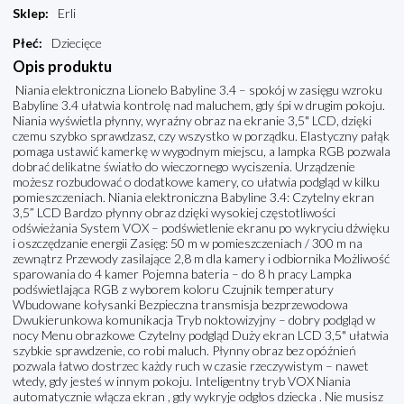
Sklep
:
Erli
Płeć
:
Dziecięce
Opis produktu
Niania elektroniczna Lionelo Babyline 3.4 – spokój w zasięgu wzroku
Babyline 3.4 ułatwia kontrolę nad maluchem, gdy śpi w drugim pokoju.
Niania wyświetla płynny, wyraźny obraz na ekranie 3,5" LCD, dzięki
czemu szybko sprawdzasz, czy wszystko w porządku. Elastyczny pałąk
pomaga ustawić kamerkę w wygodnym miejscu, a lampka RGB pozwala
dobrać delikatne światło do wieczornego wyciszenia. Urządzenie
możesz rozbudować o dodatkowe kamery, co ułatwia podgląd w kilku
pomieszczeniach. Niania elektroniczna Babyline 3.4: Czytelny ekran
3,5” LCD Bardzo płynny obraz dzięki wysokiej częstotliwości
odświeżania System VOX – podświetlenie ekranu po wykryciu dźwięku
i oszczędzanie energii Zasięg: 50 m w pomieszczeniach / 300 m na
zewnątrz Przewody zasilające 2,8 m dla kamery i odbiornika Możliwość
sparowania do 4 kamer Pojemna bateria – do 8 h pracy Lampka
podświetlająca RGB z wyborem koloru Czujnik temperatury
Wbudowane kołysanki Bezpieczna transmisja bezprzewodowa
Dwukierunkowa komunikacja Tryb noktowizyjny – dobry podgląd w
nocy Menu obrazkowe Czytelny podgląd Duży ekran LCD 3,5" ułatwia
szybkie sprawdzenie, co robi maluch. Płynny obraz bez opóźnień
pozwala łatwo dostrzec każdy ruch w czasie rzeczywistym – nawet
wtedy, gdy jesteś w innym pokoju. Inteligentny tryb VOX Niania
automatycznie włącza ekran , gdy wykryje odgłos dziecka . Nie musisz