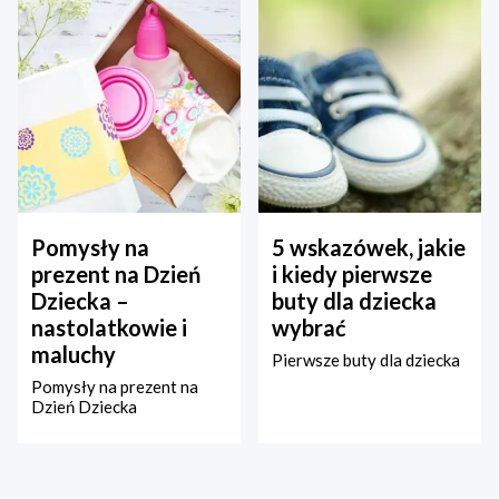
Pomysły na
5 wskazówek, jakie
prezent na Dzień
i kiedy pierwsze
Dziecka –
buty dla dziecka
nastolatkowie i
wybrać
maluchy
Pierwsze buty dla dziecka
Pomysły na prezent na
Dzień Dziecka