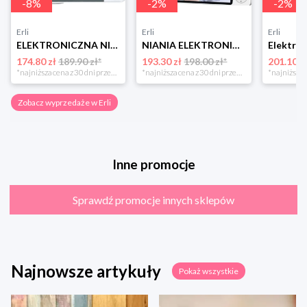
-
8
%
-
2
%
-
2
%
Erli
Erli
Erli
ELEKTRONICZNA NIANIA Z KAMERA NA ŻYWO KOŁYSANKI SZUMY MIKROFON ALARM PŁACZU
NIANIA ELEKTRONICZNA Z KAMERĄ OBROTOWA BABY MONITOR WYŚWIETLACZ LCD 5" HD
174.80 zł
189.90 zł*
193.30 zł
198.00 zł*
201.10 z
*najniższa cena z 30 dni przed obniżką
*najniższa cena z 30 dni przed obniżką
Zobacz wyprzedaże w Erli
Inne promocje
Sprawdź promocje innych sklepów
Najnowsze artykuły
Pokaż wszystkie