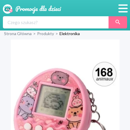
Promocje
Strona Główna
>
Produkty
>
Elektronika
Produkty
Sklepy
Blog
Wyprawka