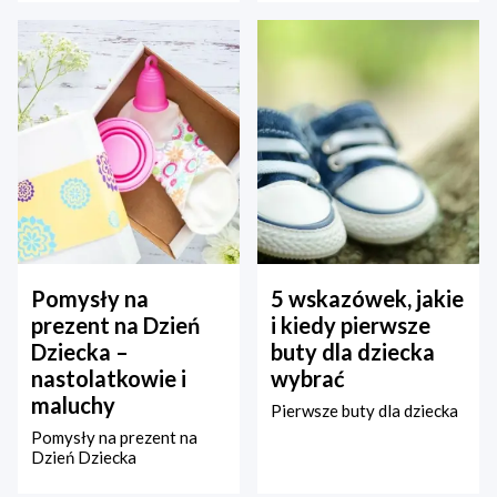
Pomysły na
5 wskazówek, jakie
prezent na Dzień
i kiedy pierwsze
Dziecka –
buty dla dziecka
nastolatkowie i
wybrać
maluchy
Pierwsze buty dla dziecka
Pomysły na prezent na
Dzień Dziecka