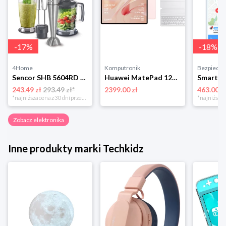
-
17
%
-
18
%
4Home
Komputronik
Bezpieczn
Sencor SHB 5604RD blender, różowy
Huawei MatePad 12X 12/256GB PaperMatte WiFi różowy + klawiatura + rysik
243.49 zł
293.49 zł*
2399.00 zł
463.00 z
*najniższa cena z 30 dni przed obniżką
Zobacz elektronika
Inne produkty marki Techkidz