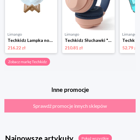
Limango
Limango
Limango
Techkidz Lampka nocna "Journey to the Moon” w kolorze beżowym - 3+ rozmiar: onesize
Techkidz Słuchawki "Supreme" w kolorze jasnoróżowym - 6+ rozmiar: onesize
216.22 zł
210.81 zł
52.79 zł
Zobacz markę Techkidz
Inne promocje
Sprawdź promocje innych sklepów
Najnowsze artykuły
Pokaż wszystkie