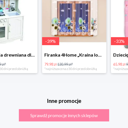
-
39
%
-
33
%
Bino Kuchnia drewniana dla dzieci Provence
Firanka 4Home „Kraina lodu” (Frozen)
79.98 zł
130.99 zł*
65.98 zł
98.99 zł
rzed obniżką
*najniższa cena z 30 dni przed obniżką
*najniższa cena z 3
Inne promocje
Sprawdź promocje innych sklepów