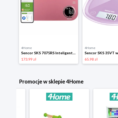
4Home
4Home
Stacja pogodowa Sencor SWS 4440
Sencor SKS 7075RS Inteligentna waga kuchenna, różowy
173.99 zł
65.98 zł
Promocje w sklepie 4Home