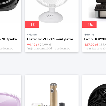
-
1
%
-
1
%
4Home
4Home
Clatronic ST/WA 3670 Opiekacz do kanapek
Clatronic VL 3601 wentylator stołowy 23 cm, biały
Livoo DOP206
94.49 zł
94.99 zł*
187.99 zł
188.
rzed obniżką
*najniższa cena z 30 dni przed obniżką
*najniższa cena z 3