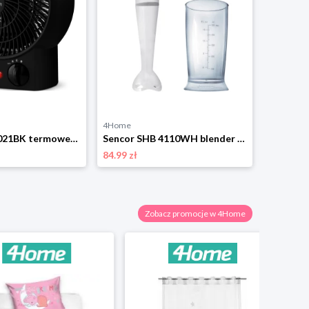
4Home
4Home
Sencor SFH 7021BK termowentylator
Sencor SHB 4110WH blender ręczny
84.99 zł
155.49 zł
Zobacz promocje w 4Home