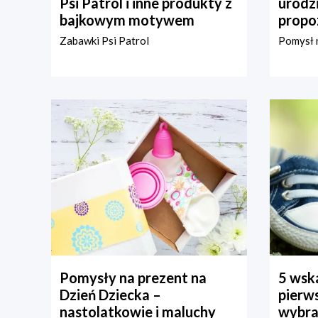
Psi Patrol i inne produkty z
urodz
bajkowym motywem
propo
Zabawki Psi Patrol
Pomysł n
Pomysły na prezent na
5 wska
Dzień Dziecka –
pierws
nastolatkowie i maluchy
wybra