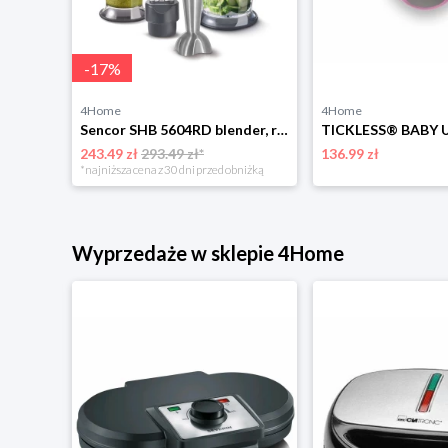
-
17
%
4Home
4Home
Sencor SHB 5604RD blender, różowy
243.49 zł
293.49 zł*
136.99 zł
*najniższa cena z 30 dni przed obniżką
Wyprzedaże w sklepie 4Home