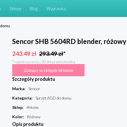
y
Sklepy
Blog
Wyprawka
 domu
Sencor SHB 5604RD blender, różowy
243.49
zł
293.49
zł
*
* najniższa cena z 30 dni przed obniżką
Zobacz w sklepie 4Home
Szczegóły produktu
Marka
:
Sencor
Kategoria
:
Sprzęt AGD do domu
Sklep
:
4Home
Kolor
:
Różowy
Opis produktu