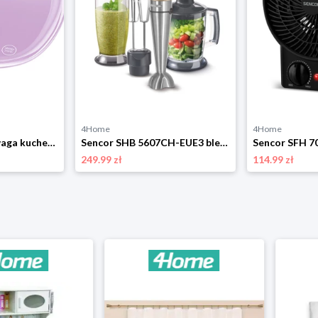
4Home
4Home
Sencor SKS 35VT waga kuchenna, fioletowy
Sencor SHB 5607CH-EUE3 blender
249.99 zł
114.99 zł