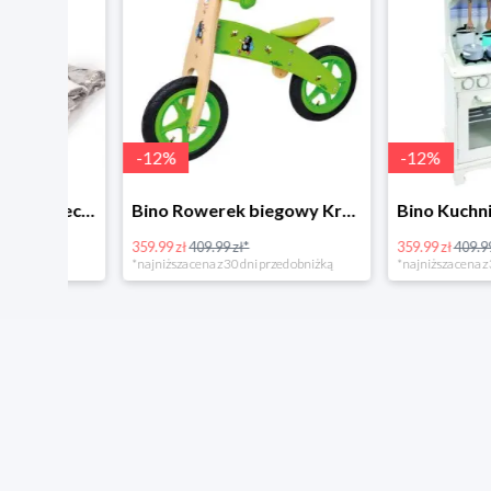
-
12
%
-
12
%
4Home Koc baranek świecący Dino
Bino Rowerek biegowy Krecik
359.99 zł
409.99 zł*
359.99 zł
409.99 zł*
*najniższa cena z 30 dni przed obniżką
*najniższa cena z 30 dni p