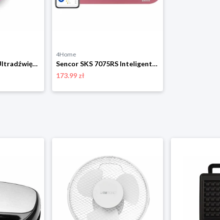
4Home
TICKLESS® BABY Ultradźwiękowy odstraszacz kleszczydla dzieci, różowy Tickless
Sencor SKS 7075RS Inteligentna waga kuchenna, różowy
173.99 zł