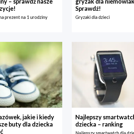
iny – sprawdź nasze
gryzak dla niemowla
zycje!
Sprawdź!
a prezent na 1 urodziny
Gryzaki dla dzieci
zówek, jakie i kiedy
Najlepszy smartwatch
ze buty dla dziecka
dziecka – ranking
ć
Najlepszy smartwatch dla dzi