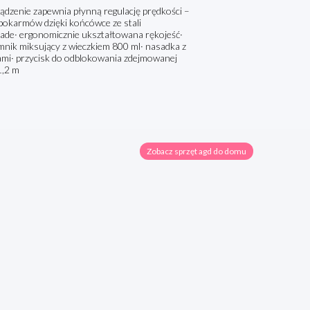
ądzenie zapewnia płynną regulację prędkości –
pokarmów dzięki końcówce ze stali
ade· ergonomicznie ukształtowana rękojeść·
jemnik miksujący z wieczkiem 800 ml· nasadka z
ami· przycisk do odblokowania zdejmowanej
1,2 m
Zobacz sprzęt agd do domu