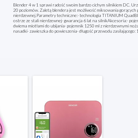
Blender 4 w 1 sprawi radość swoim bardzo cichym silnikiem DC. Urz
20 poziomów. Zaletą blendera jest możliwość miksowania gorących 
nierdzewnej.Parametry techniczne:· technologia TITANIUM QuadBl
ostrze ze stali nierdzewnej· gwarancja 6 lat na silnikAkcesoria:· po
dwiema miotłami do ubijania· pojemnik 1250 ml z nierdzewnymi noż
nasadki· zawieszka do powieszenia· długość przewodu zasilającego: 