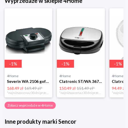
Wyprzedaże w sklepie 4Home
-
1
%
-
1
%
-
1
%
4Home
4Home
4Home
Severin WA 2106 gofrownica duo, czarny
Clatronic ST/WA 3670 Opiekacz do kanapek
168.49 zł
169.49 zł*
150.49 zł
151.49 zł*
94.49 zł
*najniższa cena z 30 dni przed obniżką
*najniższa cena z 30 dni przed obniżką
Zobacz wyprzedaże w 4Home
Inne produkty marki Sencor