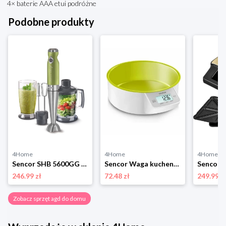
4× baterie AAA etui podróżne
Podobne produkty
4Home
4Home
4Home
Sencor SHB 5600GG blender, zielony
Sencor Waga kuchenna cyfrowa, SKS 4004GR, zielony
246.99 zł
72.48 zł
249.99 z
Zobacz sprzęt agd do domu