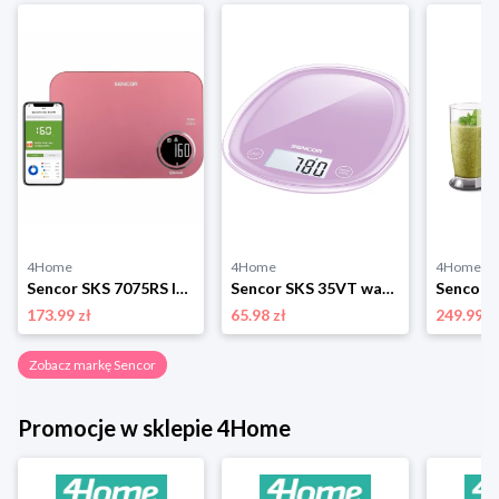
4Home
4Home
4Home
Sencor SKS 7075RS Inteligentna waga kuchenna, różowy
Sencor SKS 35VT waga kuchenna, fioletowy
173.99 zł
65.98 zł
249.99 z
Zobacz markę Sencor
Promocje w sklepie 4Home