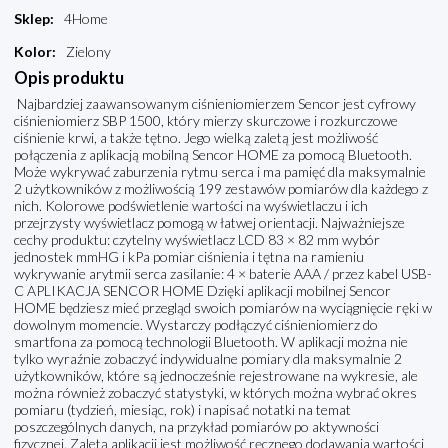
Sklep
:
4Home
Kolor
:
Zielony
Opis produktu
Najbardziej zaawansowanym ciśnieniomierzem Sencor jest cyfrowy
ciśnieniomierz SBP 1500, który mierzy skurczowe i rozkurczowe
ciśnienie krwi, a także tętno. Jego wielką zaletą jest możliwość
połączenia z aplikacją mobilną Sencor HOME za pomocą Bluetooth.
Może wykrywać zaburzenia rytmu serca i ma pamięć dla maksymalnie
2 użytkowników z możliwością 199 zestawów pomiarów dla każdego z
nich. Kolorowe podświetlenie wartości na wyświetlaczu i ich
przejrzysty wyświetlacz pomogą w łatwej orientacji. Najważniejsze
cechy produktu: czytelny wyświetlacz LCD 83 × 82 mm wybór
jednostek mmHG i kPa pomiar ciśnienia i tętna na ramieniu
wykrywanie arytmii serca zasilanie: 4 × baterie AAA / przez kabel USB-
C APLIKACJA SENCOR HOME Dzięki aplikacji mobilnej Sencor
HOME będziesz mieć przegląd swoich pomiarów na wyciągnięcie ręki w
dowolnym momencie. Wystarczy podłączyć ciśnieniomierz do
smartfona za pomocą technologii Bluetooth. W aplikacji można nie
tylko wyraźnie zobaczyć indywidualne pomiary dla maksymalnie 2
użytkowników, które są jednocześnie rejestrowane na wykresie, ale
można również zobaczyć statystyki, w których można wybrać okres
pomiaru (tydzień, miesiąc, rok) i napisać notatki na temat
poszczególnych danych, na przykład pomiarów po aktywności
fizycznej. Zaletą aplikacji jest możliwość ręcznego dodawania wartości