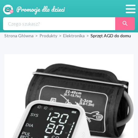
Promocje
Strona Główna
>
Produkty
>
Elektronika
>
Sprzęt AGD do domu
Produkty
Sklepy
Blog
Wyprawka