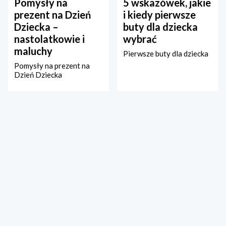
Pomysły na
5 wskazówek, jakie
prezent na Dzień
i kiedy pierwsze
Dziecka –
buty dla dziecka
nastolatkowie i
wybrać
maluchy
Pierwsze buty dla dziecka
Pomysły na prezent na
Dzień Dziecka