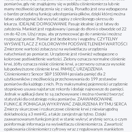
pomiarów, gdy nie znajdujemy się w pobliżu ciśnieniomierza lub nie
mamy możliwości połączenia się z siecią. Ponadto jest ona wzbogacona
o bardzo przydatną funkcję udostępniania plików, dzięki której można
łatwo udostępniać lub wysyłać zapisy z określonego okresu do
lekarza. IDEALNE DOPASOWANIE Pasuje idealnie i jest łatwy do
założenia. Mankiet jest regulowany i pasuje do dłoni o obwodzie od 22
cm do 42 cm. Użyj rzepu, aby przymocować go do ramienia i możesz
rozpocząć pomiar. Pomiar jest bezbolesny i wygodny. CZYTELNY
WYŚWIETLACZ Z KOLOROWYM PODŚWIETLENIEM WARTOŚCI
Zmierzone wartości zobaczysz na wyświetlaczu urządzenia
natychmiast po pomiarze. Urządzenie jest również wzbogacone o
kolorowe podświetlenie wartości. Zielony oznacza normalne ciśnienie
krwi, żółty oznacza niskie ciśnienie krwi, a czerwony oznacza wysokie
lub podwyższone ciśnienie krwi. PAMIĘĆ URZĄDZENIA
Ciśnieniomierz Sencor SBP 1500WH posiada pamięć dla 2
użytkowników z możliwością przechowywania do 199 zestawów
pomiarów dla każdego z nich. Przy maksymalnej pojemności urządzenie
stopniowo usuwa najstarsze rekordy i dodaje najnowsze do pamięci.
Jednak w aplikacji dane te są zachowywane i można również tworzyć
statystyki dla ostatniego roku pomiarów. ZAAWANSOWANE
FUNKCJE POMAGAJĄ WYKRYWAĆ ZABURZENIA RYTMU SERCA
Zmierzy skurczowe i rozkurczowe ciśnienie krwi z niewiarygodną
dokładnością ±3 mmHG, a także zarejestruje tętno. Dzięki
zaawansowanym funkcjom jest w stanie wykryć arytmię serca, o czym
poinformuje informacja na wyświetlaczu ciśnieniomierza. Zawartość
opakowania ciśnieniomierz cyfrowy wraz z regulowanym mankietem