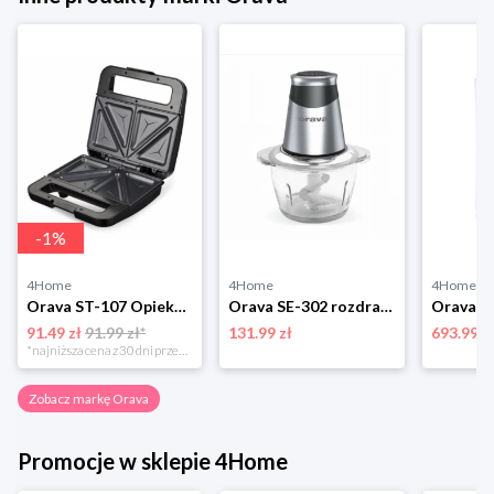
-
1
%
4Home
4Home
4Home
Orava ST-107 Opiekacz do kanapek
Orava SE-302 rozdrabniacz kuchenny
91.49 zł
91.99 zł*
131.99 zł
693.99 z
*najniższa cena z 30 dni przed obniżką
Zobacz markę Orava
Promocje w sklepie 4Home