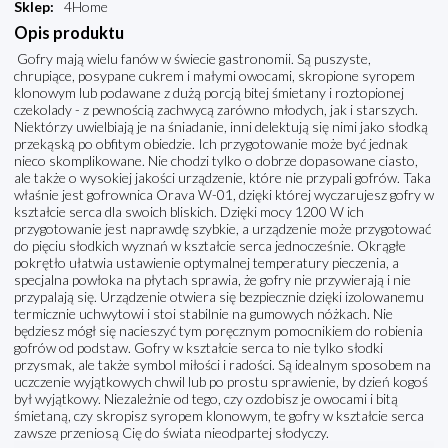
Sklep
:
4Home
Opis produktu
Gofry mają wielu fanów w świecie gastronomii. Są puszyste,
chrupiące, posypane cukrem i małymi owocami, skropione syropem
klonowym lub podawane z dużą porcją bitej śmietany i roztopionej
czekolady - z pewnością zachwycą zarówno młodych, jak i starszych.
Niektórzy uwielbiają je na śniadanie, inni delektują się nimi jako słodką
przekąską po obfitym obiedzie. Ich przygotowanie może być jednak
nieco skomplikowane. Nie chodzi tylko o dobrze dopasowane ciasto,
ale także o wysokiej jakości urządzenie, które nie przypali gofrów. Taka
właśnie jest gofrownica Orava W-01, dzięki której wyczarujesz gofry w
kształcie serca dla swoich bliskich. Dzięki mocy 1200 W ich
przygotowanie jest naprawdę szybkie, a urządzenie może przygotować
do pięciu słodkich wyznań w kształcie serca jednocześnie. Okrągłe
pokrętło ułatwia ustawienie optymalnej temperatury pieczenia, a
specjalna powłoka na płytach sprawia, że gofry nie przywierają i nie
przypalają się. Urządzenie otwiera się bezpiecznie dzięki izolowanemu
termicznie uchwytowi i stoi stabilnie na gumowych nóżkach. Nie
będziesz mógł się nacieszyć tym poręcznym pomocnikiem do robienia
gofrów od podstaw. Gofry w kształcie serca to nie tylko słodki
przysmak, ale także symbol miłości i radości. Są idealnym sposobem na
uczczenie wyjątkowych chwil lub po prostu sprawienie, by dzień kogoś
był wyjątkowy. Niezależnie od tego, czy ozdobisz je owocami i bitą
śmietaną, czy skropisz syropem klonowym, te gofry w kształcie serca
zawsze przeniosą Cię do świata nieodpartej słodyczy.