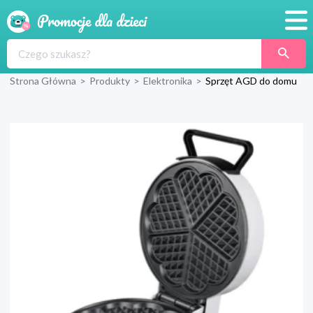
Promocje
Strona Główna
>
Produkty
>
Elektronika
>
Sprzęt AGD do domu
Produkty
Sklepy
Blog
Wyprawka