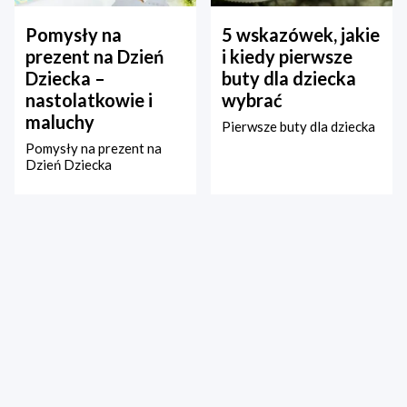
Pomysły na
5 wskazówek, jakie
prezent na Dzień
i kiedy pierwsze
Dziecka –
buty dla dziecka
nastolatkowie i
wybrać
maluchy
Pierwsze buty dla dziecka
Pomysły na prezent na
Dzień Dziecka