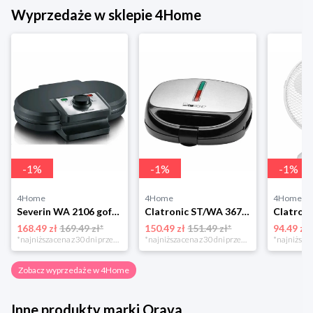
Wyprzedaże w sklepie 4Home
-
1
%
-
1
%
-
1
%
4Home
4Home
4Home
Severin WA 2106 gofrownica duo, czarny
Clatronic ST/WA 3670 Opiekacz do kanapek
168.49 zł
169.49 zł*
150.49 zł
151.49 zł*
94.49 zł
*najniższa cena z 30 dni przed obniżką
*najniższa cena z 30 dni przed obniżką
Zobacz wyprzedaże w 4Home
Inne produkty marki Orava