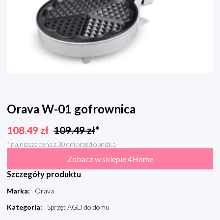
Orava W-01 gofrownica
108.49
zł
109.49
zł
*
* najniższa cena z 30 dni przed obniżką
Zobacz w sklepie 4Home
Szczegóły produktu
Marka
:
Orava
Kategoria
:
Sprzęt AGD do domu