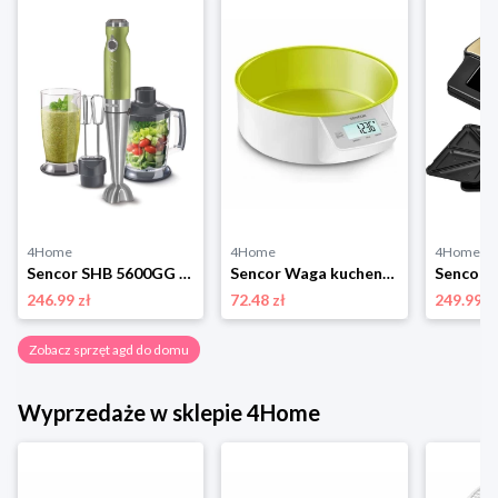
4Home
4Home
4Home
Sencor SHB 5600GG blender, zielony
Sencor Waga kuchenna cyfrowa, SKS 4004GR, zielony
246.99 zł
72.48 zł
249.99 z
Zobacz sprzęt agd do domu
Wyprzedaże w sklepie 4Home