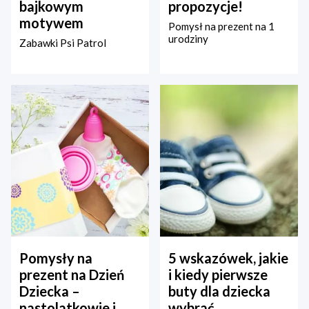
bajkowym
propozycje!
motywem
Pomysł na prezent na 1
urodziny
Zabawki Psi Patrol
Pomysły na
5 wskazówek, jakie
prezent na Dzień
i kiedy pierwsze
Dziecka –
buty dla dziecka
nastolatkowie i
wybrać