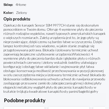
Sklep
:
4Home
Kolor
:
Zielony
Opis produktu
Opiekacz do kanapek Sencor SSM 9977CH stanie się doskonałym
pomocnikiem w Twoim domu. Oferuje 4 wymienne płyty do pieczenia
różnych rodzajów wypieków, nawet typowych amerykańskich kanapek
o większych rozmiarach. Zaletą urządzenia jest to, że jego płyty są
nieprzywierające, dzięki czemu są bardzo łatwe w czyszczeniu. Dzięki
lampce kontrolnej od razu wiadomo, w jakim stanie znajduje się
przygotowywana potrawa. Blokada i izolowany termicznie uchwyt
zapewniają bezpieczne użytkowanie urządzenia.Właściwości: 4
wymienne płyty do pieczenia bardzo duże i głębokie płyty o różnych
powierzchniach czerwony i zielony wskaźnik świetlny ułatwiający
konfigurację i obsługę łatwe wkładanie i wyjmowanie płyt łatwa
obsługa i konserwacja możliwość przechowywania w pozycji pionowej
w celu zaoszczędzenia miejsca izolowany termicznie uchwyt blokada do
blokowania i odblokowywania uchwytu uchwyt do nawijania przewodu
zasilającego przesuwne zamki do zabezpieczania górnej i dolnej płyty
elegancki metaliczny wygląd4 płyty do pieczenia: kanapki/tosty w
kształcie trójkąta kwadratowe kanapki/tosty panini/bagietki gofry
Podobne produkty