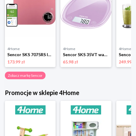
4Home
4Home
4Home
Sencor SKS 7075RS Inteligentna waga kuchenna, różowy
Sencor SKS 35VT waga kuchenna, fioletowy
173.99 zł
65.98 zł
249.99 z
Zobacz markę Sencor
Promocje w sklepie 4Home