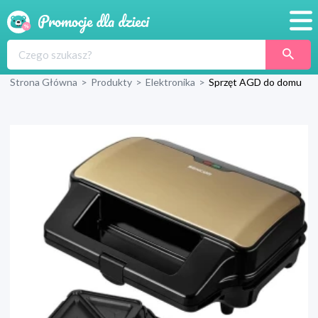
Promocje
Strona Główna
>
Produkty
>
Elektronika
>
Sprzęt AGD do domu
Produkty
Sklepy
Blog
Wyprawka