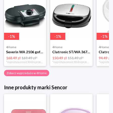
-
1
%
-
1
%
-
1
%
4Home
4Home
4Home
Severin WA 2106 gofrownica duo, czarny
Clatronic ST/WA 3670 Opiekacz do kanapek
168.49 zł
169.49 zł*
150.49 zł
151.49 zł*
94.49 zł
*najniższa cena z 30 dni przed obniżką
*najniższa cena z 30 dni przed obniżką
Zobacz wyprzedaże w 4Home
Inne produkty marki Sencor