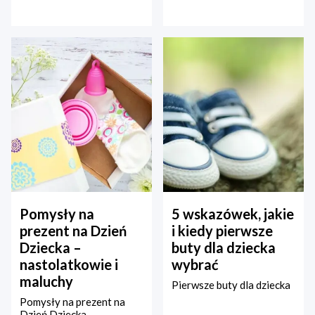
Pomysły na
5 wskazówek, jakie
prezent na Dzień
i kiedy pierwsze
Dziecka –
buty dla dziecka
nastolatkowie i
wybrać
maluchy
Pierwsze buty dla dziecka
Pomysły na prezent na
Dzień Dziecka