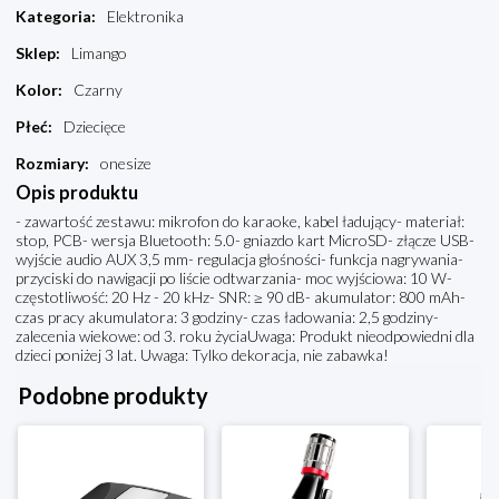
Kategoria
:
Elektronika
Sklep
:
Limango
Kolor
:
Czarny
Płeć
:
Dziecięce
Rozmiary
:
onesize
Opis produktu
- zawartość zestawu: mikrofon do karaoke, kabel ładujący- materiał:
stop, PCB- wersja Bluetooth: 5.0- gniazdo kart MicroSD- złącze USB-
wyjście audio AUX 3,5 mm- regulacja głośności- funkcja nagrywania-
przyciski do nawigacji po liście odtwarzania- moc wyjściowa: 10 W-
częstotliwość: 20 Hz - 20 kHz- SNR: ≥ 90 dB- akumulator: 800 mAh-
czas pracy akumulatora: 3 godziny- czas ładowania: 2,5 godziny-
zalecenia wiekowe: od 3. roku życiaUwaga: Produkt nieodpowiedni dla
dzieci poniżej 3 lat. Uwaga: Tylko dekoracja, nie zabawka!
Podobne produkty