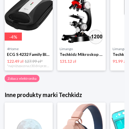
-
4
%
4Home
Limango
Limango
ECG S 4232 Family Black opiekacz 4-Home
Techkidz Mikroskop w kolorze czarnym - 8+ rozmiar: onesize
122.49 zł
127.99 zł*
131.12 zł
91.99 zł
*najniższa cena z 30 dni przed obniżką
Zobacz elektronika
Inne produkty marki Techkidz