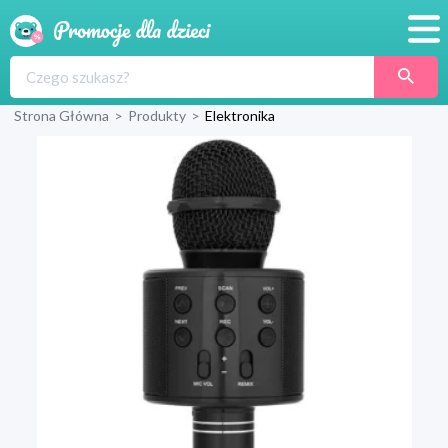
Promocje
Strona Główna
>
Produkty
>
Elektronika
Produkty
Sklepy
Blog
Wyprawka