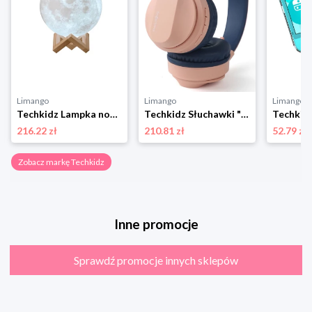
Limango
Limango
Limango
Techkidz Lampka nocna "Journey to the Moon” w kolorze beżowym - 3+ rozmiar: onesize
Techkidz Słuchawki "Supreme" w kolorze jasnoróżowym - 6+ rozmiar: onesize
216.22 zł
210.81 zł
52.79 zł
Zobacz markę Techkidz
Inne promocje
Sprawdź promocje innych sklepów