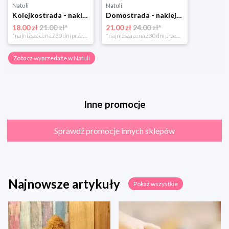
Natuli
Natuli
Kolejkostrada - naklejaj tory Zuzutoys
Domostrada - naklejaj ulice Zuzutoys
18.00 zł
21.00 zł*
21.00 zł
24.00 zł*
*najniższa cena z 30 dni przed obniżką
*najniższa cena z 30 dni przed obniżką
Zobacz wyprzedaże w Natuli
Inne promocje
Sprawdź promocje innych sklepów
Najnowsze artykuły
Pokaż wszystkie