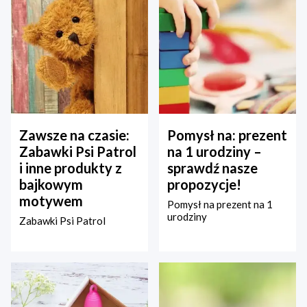
Zawsze na czasie:
Pomysł na: prezent
Zabawki Psi Patrol
na 1 urodziny –
i inne produkty z
sprawdź nasze
bajkowym
propozycje!
motywem
Pomysł na prezent na 1
urodziny
Zabawki Psi Patrol