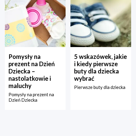
Pomysły na
5 wskazówek, jakie
prezent na Dzień
i kiedy pierwsze
Dziecka –
buty dla dziecka
nastolatkowie i
wybrać
maluchy
Pierwsze buty dla dziecka
Pomysły na prezent na
Dzień Dziecka