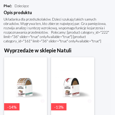
Płeć
:
Dziecięce
Opis produktu
Układanka dla przedszkolaków. Dzieci szukają takich samych
obrazków. Wygrywa ten, kto zbierze najwięcej par. Gra pamięciowa,
rozwija analizę i syntezę wzrokową, wspomaga funkcje kojarzenia i
rozpoznawania przedmiotów. Polecamy: [product category_id="222"
limit="36" slider="true" onlyAvailable="true"] [product
category_id="161" limit="36" slider="true" onlyAvailable="true"]
Wyprzedaże w sklepie Natuli
-
14
%
-
13
%