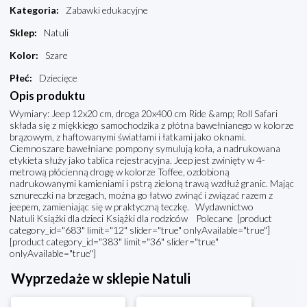
Kategoria
:
Zabawki edukacyjne
Sklep
:
Natuli
Kolor
:
Szare
Płeć
:
Dziecięce
Opis produktu
Wymiary: Jeep 12x20 cm, droga 20x400 cm Ride &amp; Roll Safari
składa się z miękkiego samochodzika z płótna bawełnianego w kolorze
brązowym, z haftowanymi światłami i łatkami jako oknami.
Ciemnoszare bawełniane pompony symulują koła, a nadrukowana
etykieta służy jako tablica rejestracyjna. Jeep jest zwinięty w 4-
metrową płócienną drogę w kolorze Toffee, ozdobioną
nadrukowanymi kamieniami i pstrą zieloną trawą wzdłuż granic. Mając
sznureczki na brzegach, można go łatwo zwinąć i związać razem z
jeepem, zamieniając się w praktyczną teczkę. Wydawnictwo
Natuli Książki dla dzieci Książki dla rodziców Polecane [product
category_id="683" limit="12" slider="true" onlyAvailable="true"]
[product category_id="383" limit="36" slider="true"
onlyAvailable="true"]
Wyprzedaże w sklepie Natuli