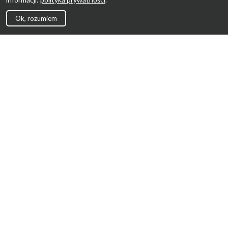
Ok, rozumiem
Strona Główna
Promocje
Sklepy
Wyprawka