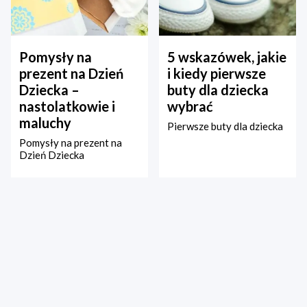
Pomysły na
5 wskazówek, jakie
prezent na Dzień
i kiedy pierwsze
Dziecka –
buty dla dziecka
nastolatkowie i
wybrać
maluchy
Pierwsze buty dla dziecka
Pomysły na prezent na
Dzień Dziecka