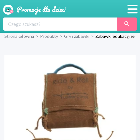
Promocje
Strona Główna
>
Produkty
>
Gry i zabawki
>
Zabawki edukacyjne
Produkty
Sklepy
Blog
Wyprawka