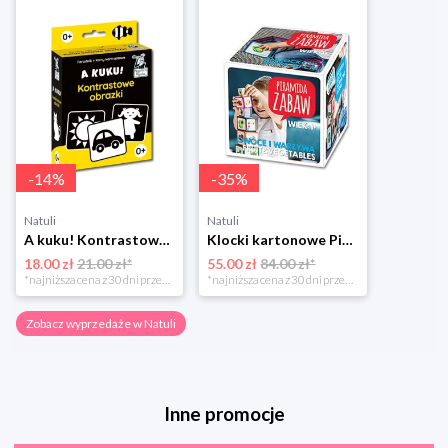
-
14
%
-
35
%
Natuli
Natuli
A kuku! Kontrastowe obrazki. Karty kontrastowe + poradnik 0+ Edgard
Klocki kartonowe Piramida Zabaw. Owoce i Warzywa Piramida zabaw
18.00 zł
21.00 zł*
55.00 zł
84.00 zł*
*najniższa cena z 30 dni przed obniżką
*najniższa cena z 30 dni przed obniżką
Zobacz wyprzedaże w Natuli
Inne promocje