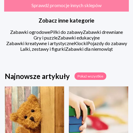
Sprawdź promocje innych sklepów
Zobacz inne kategorie
Zabawki ogrodowe
Piłki do zabawy
Zabawki drewniane
Gry i puzzle
Zabawki edukacyjne
Zabawki kreatywne i artystyczne
Klocki
Pojazdy do zabawy
Lalki, zestawy i figurki
Zabawki dla niemowląt
Najnowsze artykuły
Pokaż wszystkie