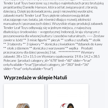
Tender Leaf Toys tworzone są z myślą o najmłodszych przez brytyjską
projektantkę Danielle Hanson, która od lat związana jest z branżą
dziecięcą. Dzięki jej doświadczeniu, pasji i niezwykłej wyobraźni,
zabawki marki Tender Leaf Toys pięknie odwzorowują detale
otaczającego nas świata, jak również dbają o rozwój zdolności
manualnych i poznawczych dzieci. Wszystkie etapy produkcji zabawek
Tender Leaf Toys odbywają się w jednym miejscu, z najwyższą
dbałością o środowisko – w egzotycznej Indonezji, kraju słynącym z
poszanowania dla własnej kultury i zasobów naturalnych. ~~~ Zestaw
zawiera: Łódź ** 3 misie figurki ** piecyk ** szafka z szufladą ** stolik
** 3 taborety ** 3 śpiwory ** doniczka z kwiatkiem **dzbanek do kawy
** słoik z dżemem ** doniczka z warzywami ** wędka Produkt
przeznaczony dla dzieci powyżej 3 lat. *************** Wymiary
zabawki: 38 x 13 x 15,5 cm Wymiary opakowania: 19.8 x 14.2 x 38.5
Polecane [product category_id="678" limit="60" slider="true"
onlyAvailable="true"] [product category_id="383" limit="36"
slider="true" onlyAvailable="true"]
Wyprzedaże w sklepie Natuli