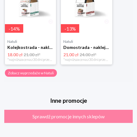
-
14
%
-
13
%
Natuli
Natuli
Kolejkostrada - naklejaj tory Zuzutoys
Domostrada - naklejaj ulice Zuzutoys
18.00 zł
21.00 zł*
21.00 zł
24.00 zł*
*najniższa cena z 30 dni przed obniżką
*najniższa cena z 30 dni przed obniżką
Zobacz wyprzedaże w Natuli
Inne promocje
Sprawdź promocje innych sklepów