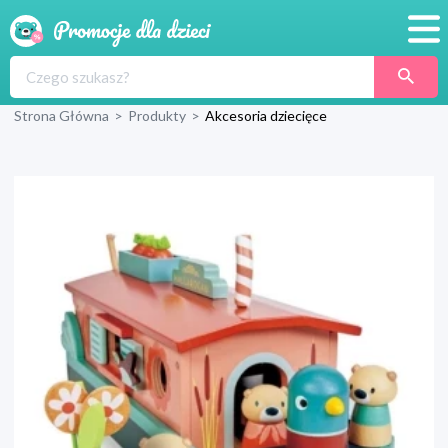
Promocje
Strona Główna
>
Produkty
>
Akcesoria dziecięce
Produkty
Sklepy
Blog
Wyprawka