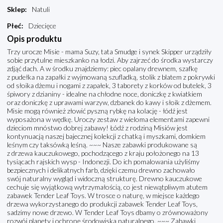
Sklep
:
Natuli
Płeć
:
Dziecięce
Opis produktu
Trzy urocze Misie - mama Suzy, tata Smudge i synek Skipper urządziły
sobie przytulne mieszkanko na łodzi. Aby zajrzeć do środka wystarczy
zdjąć dach. A w środku znajdziemy: piec opalany drewnem, szafkę
z pudełka na zapałki z wyjmowaną szufladką, stolik z blatem z pokrywki
od słoika dżemu i nogami z zapałek, 3 taborety z korków od butelek, 3
śpiwory z dzianiny - idealne na chłodne noce, doniczkę z kwiatkiem
oraz doniczkę z uprawami warzyw, dzbanek do kawy i słoik z dżemem.
Misie mogą również złowić pyszną rybkę na kolację - łódź jest
wyposażona w wędkę. Uroczy zestaw z wieloma elementami zapewni
dzieciom mnóstwo dobrej zabawy! Łódź z rodziną Misiów jest
kontynuacją naszej bajecznej kolekcji z chatką i myszkami, domkiem
leśnym czy taksówką leśną. ~~~ Nasze zabawki produkowane są
z drzewa kauczukowego, pochodzącego z kraju położonego na 13
tysiącach rajskich wysp - Indonezji. Do ich pomalowania użyliśmy
bezpiecznych i delikatnych farb, dzięki czemu drewno zachowało
swój naturalny wygląd i widoczną strukturę. Drewno kauczukowe
cechuje się wyjątkową wytrzymałością, co jest niewątpliwym atutem
zabawek Tender Leaf Toys. W trosce o naturę, w miejsce każdego
drzewa wykorzystanego do produkcji zabawek Tender Leaf Toys,
sadzimy nowe drzewo. W Tender Leaf Toys dbamy o zrównoważony
rozwój planety i ochronę środowiska naturalnego. ~~~ Zabawki