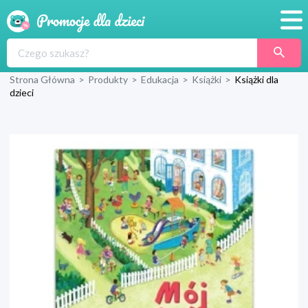
Promocje
Strona Główna
>
Produkty
>
Edukacja
>
Książki
>
Książki dla
Produkty
dzieci
Sklepy
Blog
Wyprawka