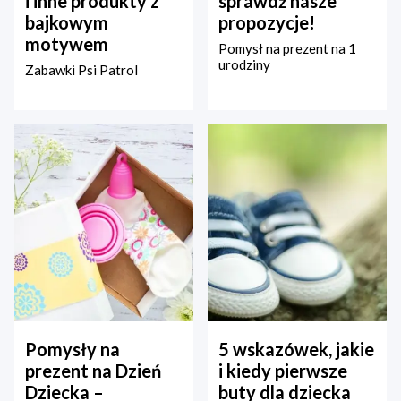
i inne produkty z
sprawdź nasze
bajkowym
propozycje!
motywem
Pomysł na prezent na 1
urodziny
Zabawki Psi Patrol
Pomysły na
5 wskazówek, jakie
prezent na Dzień
i kiedy pierwsze
Dziecka –
buty dla dziecka