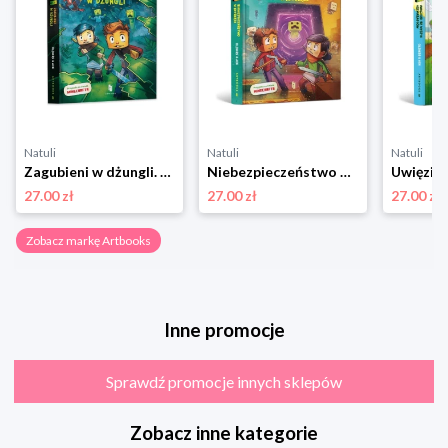
Natuli
Natuli
Natuli
Zagubieni w dżungli. Minecraft Artbooks
Niebezpieczeństwo w Netherze. MINECRAFT. Wioska. Tom 2 Artbooks
27.00 zł
27.00 zł
27.00 zł
Zobacz markę Artbooks
Inne promocje
Sprawdź promocje innych sklepów
Zobacz inne kategorie