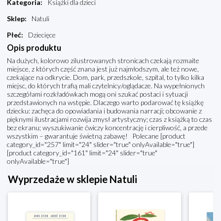
Kategoria
:
Książki dla dzieci
Sklep
:
Natuli
Płeć
:
Dziecięce
Opis produktu
Na dużych, kolorowo zilustrowanych stronicach czekają rozmaite
miejsce, z których część znana jest już najmłodszym, ale też nowe,
czekające na odkrycie. Dom, park, przedszkole, szpital, to tylko kilka
miejsc, do których trafią mali czytelnicy/oglądacze. Na wypełnionych
szczegółami rozkładówkach mogą oni szukać postaci i sytuacji
przedstawionych na wstępie. Dlaczego warto podarować tę książkę
dziecku: zachęca do opowiadania i budowania narracji; obcowanie z
pięknymi ilustracjami rozwija zmysł artystyczny; czas z książką to czas
bez ekranu; wyszukiwanie ćwiczy koncentrację i cierpliwość, a przede
wszystkim – gwarantuje świetną zabawę! Polecane [product
category_id="257" limit="24" slider="true" onlyAvailable="true"]
[product category_id="161" limit="24" slider="true"
onlyAvailable="true"]
Wyprzedaże w sklepie Natuli