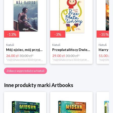
-
13
%
-
3
%
-
35
%
Natuli
Natuli
Natuli
Mój ojciec, mój przyjaciel Element
Przeplatalińscy Dwie siostry
26.00 zł
30.00 zł*
29.00 zł
30.00 zł*
51.00 zł
*najniższa cena z 30 dni przed obniżką
*najniższa cena z 30 dni przed obniżką
Zobacz wyprzedaże w Natuli
Inne produkty marki Artbooks