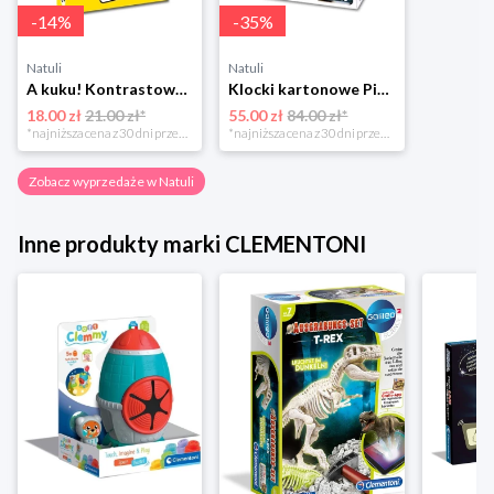
-
14
%
-
35
%
Natuli
Natuli
A kuku! Kontrastowe obrazki. Karty kontrastowe + poradnik 0+ Edgard
Klocki kartonowe Piramida Zabaw. Owoce i Warzywa Piramida zabaw
18.00 zł
21.00 zł*
55.00 zł
84.00 zł*
*najniższa cena z 30 dni przed obniżką
*najniższa cena z 30 dni przed obniżką
Zobacz wyprzedaże w Natuli
Inne produkty marki CLEMENTONI