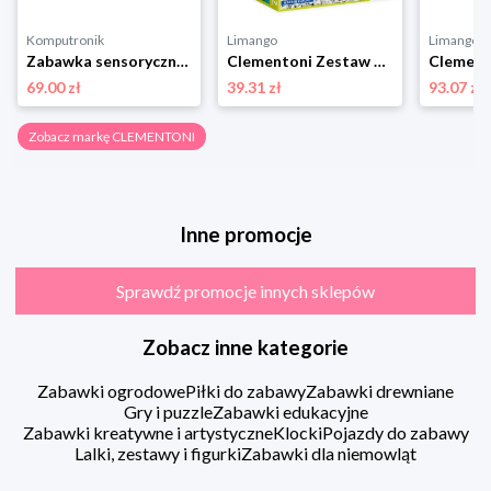
Komputronik
Limango
Limango
Zabawka sensoryczna Clementoni Clemmy Rakieta Sensoryczna 17806
Clementoni Zestaw do wykopalisk Galileo "T-Rex" - 7+ rozmiar: onesize
69.00 zł
39.31 zł
93.07 zł
Zobacz markę CLEMENTONI
Inne promocje
Sprawdź promocje innych sklepów
Zobacz inne kategorie
Zabawki ogrodowe
Piłki do zabawy
Zabawki drewniane
Gry i puzzle
Zabawki edukacyjne
Zabawki kreatywne i artystyczne
Klocki
Pojazdy do zabawy
Lalki, zestawy i figurki
Zabawki dla niemowląt