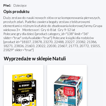
Płeć
:
Dziecięce
Opis produktu
Duży zestaw do nauki nowych słów oraz komponowania pierwszych,
prostych zdań. Pudełko zawiera bogaty zestaw z tekturowymi
elementami o różnym kształcie do zbudowania kolorowej farmy.Grupa
wiekowa 3+ Montessori Gry 6-8 lat Gry 9-12 lat
Polecane gry dla dzieci [product category_id="138" limit="36"
slider="true" onlyAvailable="true"] Polecane książki dla rodziców
[product id="18107, 23878, 23270, 22488, 23227, 23382, 21386,
18271, 23836, 21603, 23022, 22030, 23607, 21773, 20772, 15055,
21829" slider="true"]
Wyprzedaże w sklepie Natuli