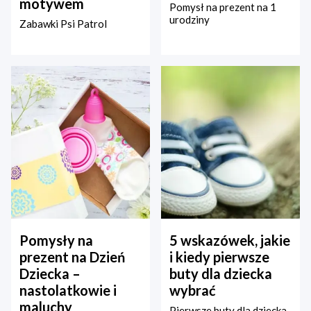
motywem
Pomysł na prezent na 1
urodziny
Zabawki Psi Patrol
Pomysły na
5 wskazówek, jakie
prezent na Dzień
i kiedy pierwsze
Dziecka –
buty dla dziecka
nastolatkowie i
wybrać
maluchy
Pierwsze buty dla dziecka