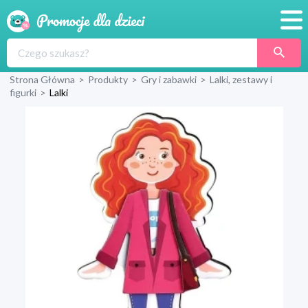
Promocje
Strona Główna
>
Produkty
>
Gry i zabawki
>
Lalki, zestawy i
Produkty
figurki
>
Lalki
Sklepy
Blog
Wyprawka