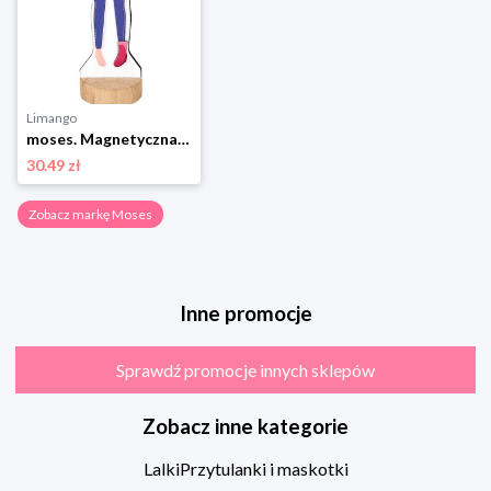
Limango
moses. Magnetyczna lalka do przebierania - 4+ rozmiar: onesize
30.49 zł
Zobacz markę Moses
Inne promocje
Sprawdź promocje innych sklepów
Zobacz inne kategorie
Lalki
Przytulanki i maskotki