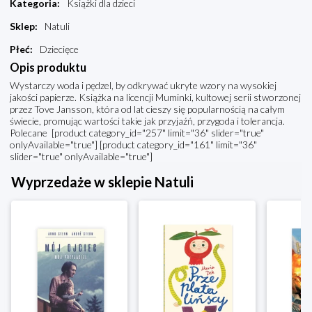
Kategoria
:
Książki dla dzieci
Sklep
:
Natuli
Płeć
:
Dziecięce
Opis produktu
Wystarczy woda i pędzel, by odkrywać ukryte wzory na wysokiej
jakości papierze. Książka na licencji Muminki, kultowej serii stworzonej
przez Tove Jansson, która od lat cieszy się popularnością na całym
świecie, promując wartości takie jak przyjaźń, przygoda i tolerancja.
Polecane [product category_id="257" limit="36" slider="true"
onlyAvailable="true"] [product category_id="161" limit="36"
slider="true" onlyAvailable="true"]
Wyprzedaże w sklepie Natuli