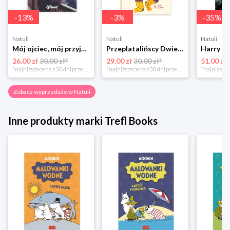
-
13
%
-
3
%
-
35
%
Natuli
Natuli
Natuli
Mój ojciec, mój przyjaciel Element
Przeplatalińscy Dwie siostry
26.00 zł
30.00 zł*
29.00 zł
30.00 zł*
51.00 zł
*najniższa cena z 30 dni przed obniżką
*najniższa cena z 30 dni przed obniżką
Zobacz wyprzedaże w Natuli
Inne produkty marki Trefl Books