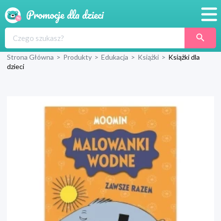
Promocje
Strona Główna
>
Produkty
>
Edukacja
>
Książki
>
Książki dla
Produkty
dzieci
Sklepy
Blog
Wyprawka