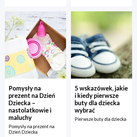
Pomysły na
5 wskazówek, jakie
prezent na Dzień
i kiedy pierwsze
Dziecka –
buty dla dziecka
nastolatkowie i
wybrać
maluchy
Pierwsze buty dla dziecka
Pomysły na prezent na
Dzień Dziecka