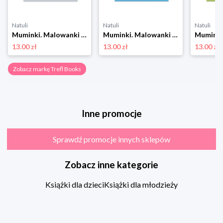
Natuli
Natuli
Natuli
Muminki. Malowanki wodne. Zawsze razem Trefl books
Muminki. Malowanki wodne. Radość Trefl books
13.00 zł
13.00 zł
13.00 zł
Zobacz markę Trefl Books
Inne promocje
Sprawdź promocje innych sklepów
Zobacz inne kategorie
Książki dla dzieci
Książki dla młodzieży