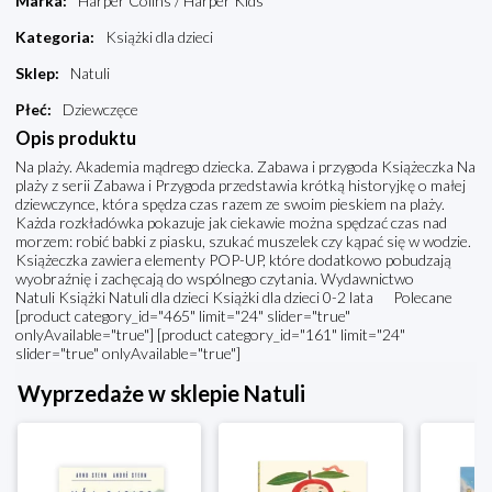
Marka
:
Harper Colins / Harper Kids
Kategoria
:
Książki dla dzieci
Sklep
:
Natuli
Płeć
:
Dziewczęce
Opis produktu
Na plaży. Akademia mądrego dziecka. Zabawa i przygoda Książeczka Na
plaży z serii Zabawa i Przygoda przedstawia krótką historyjkę o małej
dziewczynce, która spędza czas razem ze swoim pieskiem na plaży.
Każda rozkładówka pokazuje jak ciekawie można spędzać czas nad
morzem: robić babki z piasku, szukać muszelek czy kąpać się w wodzie.
Książeczka zawiera elementy POP-UP, które dodatkowo pobudzają
wyobraźnię i zachęcają do wspólnego czytania. Wydawnictwo
Natuli Książki Natuli dla dzieci Książki dla dzieci 0-2 lata Polecane
[product category_id="465" limit="24" slider="true"
onlyAvailable="true"] [product category_id="161" limit="24"
slider="true" onlyAvailable="true"]
Wyprzedaże w sklepie Natuli