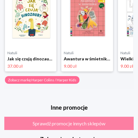
Natuli
Natuli
Natuli
Jak się czują dinozaury. Opowieści 5 minut przed snem Harper colins / harper kids
Awantura w śmietniku. Czytam sobie Eko. Poziom 1 Harper colins / harper kids
37.00 zł
9.00 zł
9.00 zł
Zobacz markę Harper Colins / Harper Kids
Inne promocje
Sprawdź promocje innych sklepów