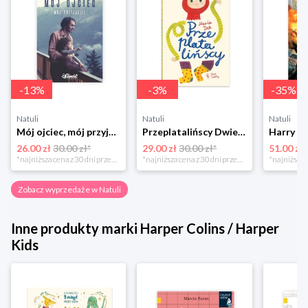
-
13
%
-
3
%
-
35
%
Natuli
Natuli
Natuli
Mój ojciec, mój przyjaciel Element
Przeplatalińscy Dwie siostry
26.00 zł
30.00 zł*
29.00 zł
30.00 zł*
51.00 zł
*najniższa cena z 30 dni przed obniżką
*najniższa cena z 30 dni przed obniżką
Zobacz wyprzedaże w Natuli
Inne produkty marki Harper Colins / Harper
Kids