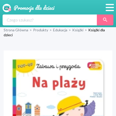
Promocje
Strona Główna
>
Produkty
>
Edukacja
>
Książki
>
Książki dla
Produkty
dzieci
Sklepy
Blog
Wyprawka