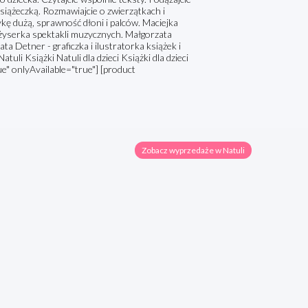
 książeczką. Rozmawiajcie o zwierzątkach i
kę dużą, sprawność dłoni i palców. Maciejka
reżyserka spektakli muzycznych. Małgorzata
ata Detner - graficzka i ilustratorka książek i
li Książki Natuli dla dzieci Książki dla dzieci
e" onlyAvailable="true"] [product
Zobacz wyprzedaże w Natuli