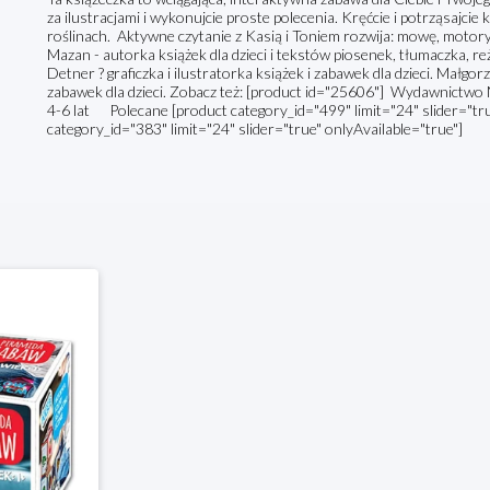
za ilustracjami i wykonujcie proste polecenia. Kręćcie i potrząsajcie
roślinach. Aktywne czytanie z Kasią i Toniem rozwija: mowę, motory
Mazan - autorka książek dla dzieci i tekstów piosenek, tłumaczka, 
Detner ? graficzka i ilustratorka książek i zabawek dla dzieci. Małgorz
zabawek dla dzieci. Zobacz też: [product id="25606"] Wydawnictwo Natu
4-6 lat Polecane [product category_id="499" limit="24" slider="tru
category_id="383" limit="24" slider="true" onlyAvailable="true"]