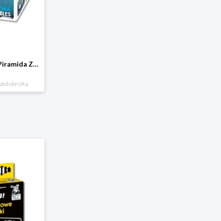
Klocki kartonowe Piramida Zabaw. Owoce i Warzywa Piramida zabaw
rzed obniżką