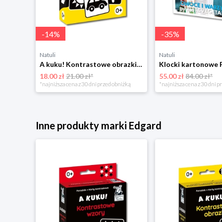
-
14
%
-
35
%
Natuli
Natuli
A kuku! Kontrastowe obrazki. Karty kontrastowe + poradnik 0+ Edgard
18.00 zł
21.00 zł*
55.00 zł
84.00 zł*
*najniższa cena z 30 dni przed obniżką
*najniższa cena z 30 dni p
Inne produkty marki Edgard