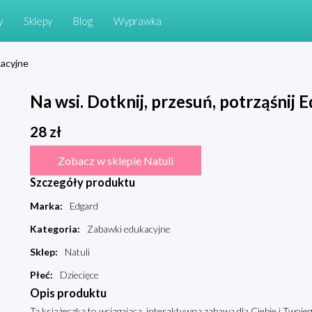
y
Sklepy
Blog
Wyprawka
acyjne
Na wsi. Dotknij, przesuń, potrząśnij 
28
zł
Zobacz w sklepie Natuli
Szczegóły produktu
Marka
:
Edgard
Kategoria
:
Zabawki edukacyjne
Sklep
:
Natuli
Płeć
:
Dziecięce
Opis produktu
Ta książeczka to wciągająca, interaktywna zabawa dla Ciebie i Twojeg