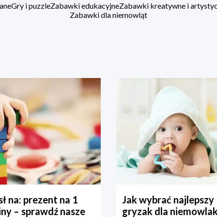
ane
Gry i puzzle
Zabawki edukacyjne
Zabawki kreatywne i artysty
Zabawki dla niemowląt
ł na: prezent na 1
Jak wybrać najlepszy
iny – sprawdź nasze
gryzak dla niemowla