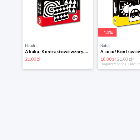
-
14
%
Natuli
Natuli
A kuku! Kontrastowe wzory. Karty kontrastowe + poradnik 0+ Edgard
21.00 zł
18.00 zł
21.00 zł*
*najniższa cena z 30 dni p