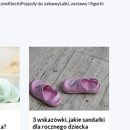
czne
Klocki
Pojazdy do zabawy
Lalki, zestawy i figurki
3 wskazówki, jakie sandałki
ka?
dla rocznego dziecka