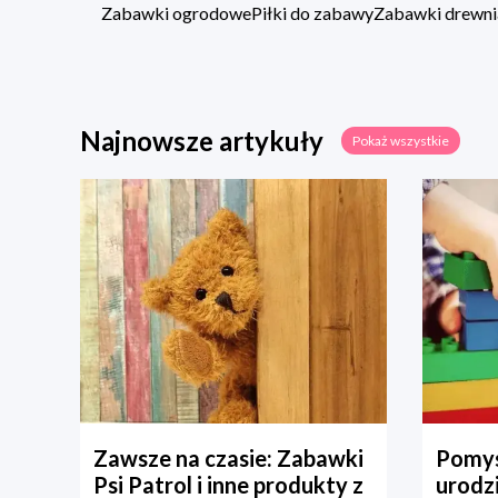
Zabawki ogrodowe
Piłki do zabawy
Zabawki drewni
Najnowsze artykuły
Pokaż wszystkie
Zawsze na czasie: Zabawki
Pomys
Psi Patrol i inne produkty z
urodz