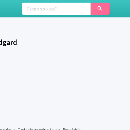
Edgard
o dziecka. Czytajcie wspólnie teksty. Podążajcie