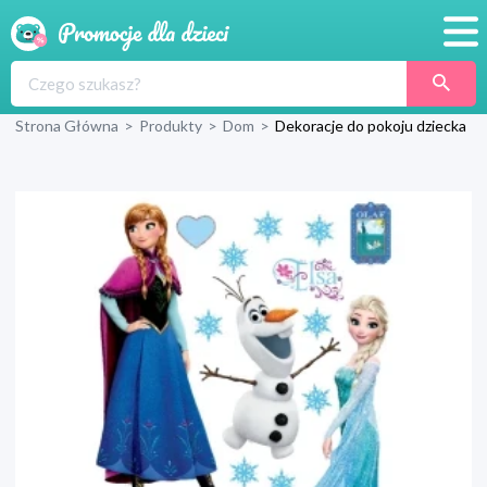
Promocje
Strona Główna
>
Produkty
>
Dom
>
Dekoracje do pokoju dziecka
Produkty
Sklepy
Blog
Wyprawka