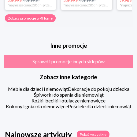
359.99 zł
409.99 zł*
359.99 zł
409.99 zł*
79.98 zł
13
*najniższa cena z 30 dni przed obniżką
*najniższa cena z 30 dni przed obniżką
Zobacz promocje w 4Home
Inne promocje
Sprawdź promocje innych sklepów
Zobacz inne kategorie
Meble dla dzieci i niemowląt
Dekoracje do pokoju dziecka
Śpiworki do spania dla niemowląt
Rożki, beciki i otulacze niemowlęce
Kokony i gniazda niemowlęce
Pościele dla dzieci i niemowląt
Najnowsze artykuły
Pokaż wszystkie