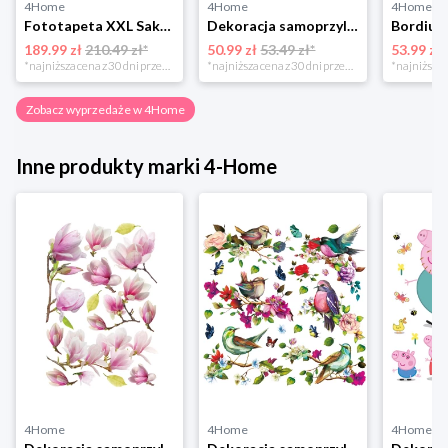
4Home
4Home
4Home
Fototapeta XXL Sakura 360 x 254 cm, 4 części 4-Home
Dekoracja samoprzylepna Minnie i Mickey, różowa, 42,5 x 65 cm 4-Home
189.99 zł
210.49 zł*
50.99 zł
53.49 zł*
53.99 zł
*najniższa cena z 30 dni przed obniżką
*najniższa cena z 30 dni przed obniżką
Zobacz wyprzedaże w 4Home
Inne produkty marki 4-Home
4Home
4Home
4Home