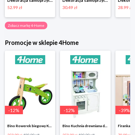
Dekoracja samoprzylepna Magnolia Flowers, 42,5 x 65 cm 4-Home
Dekoracja samoprzylepna Birds, 30 x 30 cm 4-Home
52.99 zł
30.49 zł
28.99 zł
Zobacz markę 4-Home
Promocje w sklepie 4Home
-
12
%
-
12
%
-
39
%
Bino Rowerek biegowy Krecik
Bino Kuchnia drewniana dla dzieci Provence