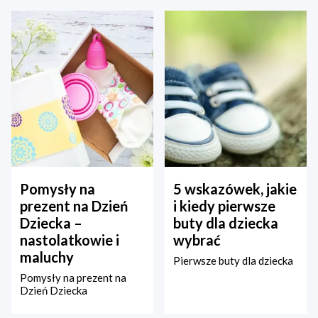
Pomysły na
5 wskazówek, jakie
prezent na Dzień
i kiedy pierwsze
Dziecka –
buty dla dziecka
nastolatkowie i
wybrać
maluchy
Pierwsze buty dla dziecka
Pomysły na prezent na
Dzień Dziecka