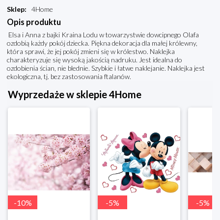
Sklep
:
4Home
Opis produktu
Elsa i Anna z bajki Kraina Lodu w towarzystwie dowcipnego Olafa
ozdobią każdy pokój dziecka. Piękna dekoracja dla małej królewny,
która sprawi, że jej pokój zmieni się w królestwo. Naklejka
charakteryzuje się wysoką jakością nadruku. Jest idealna do
ozdobienia ścian, nie blednie. Szybkie i łatwe naklejanie. Naklejka jest
ekologiczna, tj. bez zastosowania ftalanów.
Wyprzedaże w sklepie 4Home
-
10
%
-
5
%
-
5
%