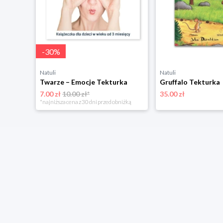
-
30
%
Natuli
Natuli
Twarze – Emocje Tekturka
Gruffalo Tekturka
7.00 zł
10.00 zł*
35.00 zł
*najniższa cena z 30 dni przed obniżką