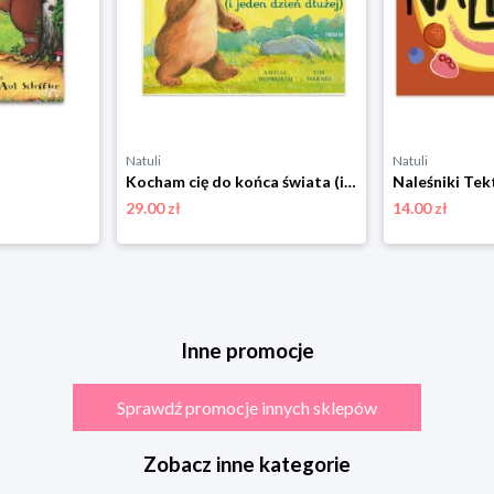
Natuli
Natuli
Kocham cię do końca świata (i jeden dzień dłużej) Tekturka
Naleśniki Tek
29.00 zł
14.00 zł
Inne promocje
Sprawdź promocje innych sklepów
Zobacz inne kategorie