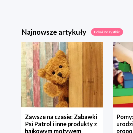
Najnowsze artykuły
Pokaż wszystkie
Zawsze na czasie: Zabawki
Pomys
Psi Patrol i inne produkty z
urodz
bajkowym motywem
propo