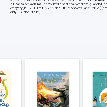
kulinarna seria dla maluchów, która pobudza wyobraźnię i apetyt, 
category_id="721" limit="36" slider="true" onlyAvailable="true"] [pr
onlyAvailable="true"]