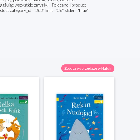
angażując wszystkie zmysły! Polecane [product
oduct category_id="383" limit="36" slider="true"
Zobacz wyprzedaże w Natuli