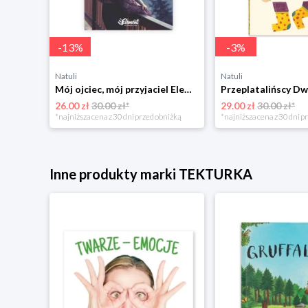
-
13
%
-
3
%
Natuli
Natuli
Trening intelektu dla dzieci Sensus
Mój ojciec, mój przyjaciel Element
Przeplatalińscy Dw
26.00 zł
30.00 zł*
29.00 zł
30.00 zł*
niżką
*najniższa cena z 30 dni przed obniżką
*najniższa cena z 30 dni p
Inne produkty marki TEKTURKA