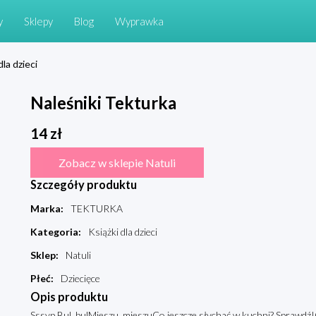
y
Sklepy
Blog
Wyprawka
dla dzieci
Naleśniki Tekturka
14
zł
Zobacz w sklepie Natuli
Szczegóły produktu
Marka
:
TEKTURKA
Kategoria
:
Książki dla dzieci
Sklep
:
Natuli
Płeć
:
Dziecięce
Opis produktu
Sssyp Bul, bulMieszu, mieszuCo jeszcze słychać w kuchni? Sprawdź!