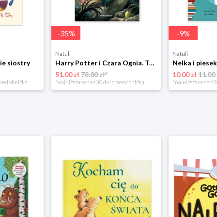
-
35
%
-
9
%
Natuli
Natuli
ie siostry
Harry Potter i Czara Ognia. Tom 4 Media rodzina
51.00 zł
78.00 zł*
10.00 zł
11.00 
rzed obniżką
*najniższa cena z 30 dni przed obniżką
*najniższa cena z 3