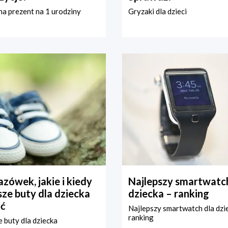
a prezent na 1 urodziny
Gryzaki dla dzieci
zówek, jakie i kiedy
Najlepszy smartwatch
ze buty dla dziecka
dziecka – ranking
ć
Najlepszy smartwatch dla dzi
ranking
 buty dla dziecka