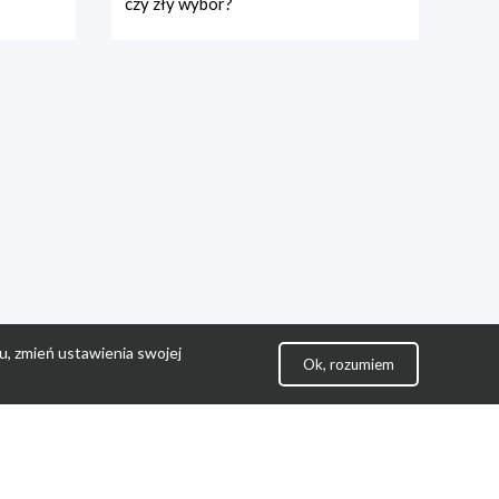
czy zły wybór?
u, zmień ustawienia swojej
Ok, rozumiem