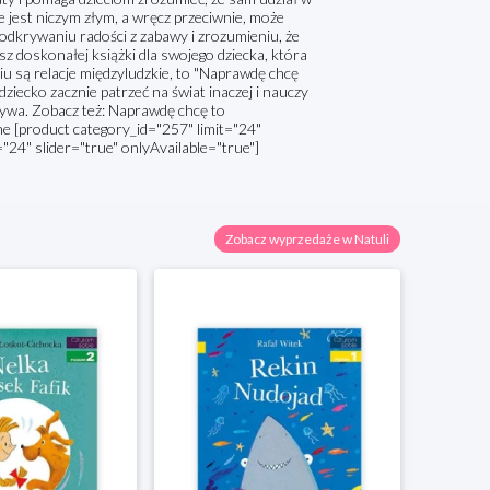
ie jest niczym złym, a wręcz przeciwnie, może
 odkrywaniu radości z zabawy i zrozumieniu, że
sz doskonałej książki dla swojego dziecka, która
ciu są relacje międzyludzkie, to "Naprawdę chcę
dziecko zacznie patrzeć na świat inaczej i nauczy
grywa. Zobacz też: Naprawdę chcę to
ne [product category_id="257" limit="24"
="24" slider="true" onlyAvailable="true"]
Zobacz wyprzedaże w Natuli