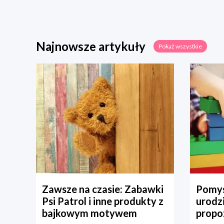
Najnowsze artykuły
Pokaż wszystkie
Zawsze na czasie: Zabawki
Pomys
Psi Patrol i inne produkty z
urodz
bajkowym motywem
propo