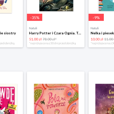
-
35
%
-
9
%
Natuli
Natuli
ie siostry
Harry Potter i Czara Ognia. Tom 4 Media rodzina
51.00 zł
78.00 zł*
10.00 zł
11.00 
rzed obniżką
*najniższa cena z 30 dni przed obniżką
*najniższa cena z 3