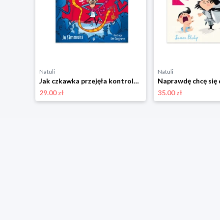
Natuli
Natuli
Słonik jest wyjątkowy! Małe historie o Słoniku. Tom 2 Dwukropek
Jak czkawka przejęła kontrolę. To Się Czyta Dwukropek
29.00 zł
35.00 zł