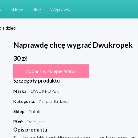
y
Sklepy
Blog
Wyprawka
dla dzieci
Naprawdę chcę wygrać Dwukropek
30
zł
Zobacz w sklepie Natuli
Szczegóły produktu
Marka
:
DWUKROPEK
Kategoria
:
Książki dla dzieci
Sklep
:
Natuli
Płeć
:
Dziecięce
Opis produktu
Ta książka w lekki i żartobliwy sposób porusza bardzo poważne tema