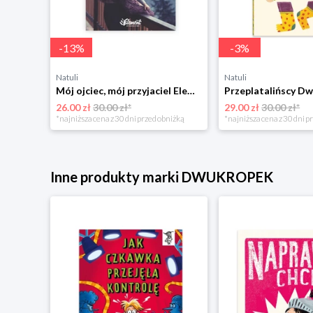
-
13
%
-
3
%
Natuli
Natuli
Trening intelektu dla dzieci Sensus
Mój ojciec, mój przyjaciel Element
Przeplatalińscy Dw
26.00 zł
30.00 zł*
29.00 zł
30.00 zł*
niżką
*najniższa cena z 30 dni przed obniżką
*najniższa cena z 30 dni p
Inne produkty marki DWUKROPEK