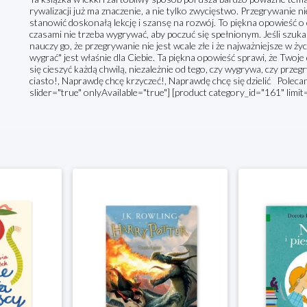
rywalizacji już ma znaczenie, a nie tylko zwycięstwo. Przegrywanie n
stanowić doskonałą lekcję i szansę na rozwój. To piękna opowieść o
czasami nie trzeba wygrywać, aby poczuć się spełnionym. Jeśli szuka
nauczy go, że przegrywanie nie jest wcale złe i że najważniejsze w ży
wygrać" jest właśnie dla Ciebie. Ta piękna opowieść sprawi, że Twoje 
się cieszyć każdą chwilą, niezależnie od tego, czy wygrywa, czy prze
ciasto!, Naprawdę chcę krzyczeć!, Naprawdę chcę się dzielić Poleca
slider="true" onlyAvailable="true"] [product category_id="161" limit