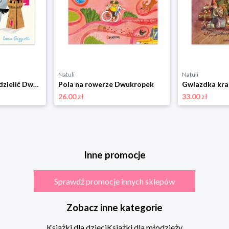
Natuli
Natuli
Naprawdę chcę się dzielić Dwukropek
Pola na rowerze Dwukropek
26.00 zł
33.00 zł
Inne promocje
Sprawdź promocje innych sklepów
Zobacz inne kategorie
Książki dla dzieci
Książki dla młodzieży