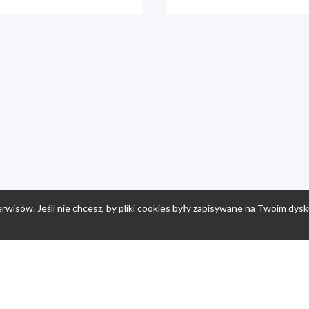
rwisów. Jeśli nie chcesz, by pliki cookies były zapisywane na Twoim dysk
a
Przepisy dla dzieci
Po