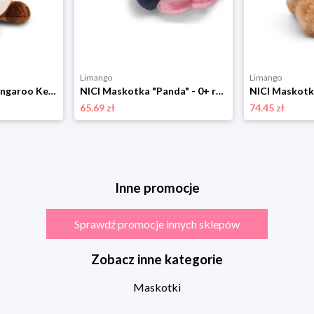
Limango
Limango
NICI Maskotka "Kangaroo Kelly" - 0+ rozmiar: onesize
NICI Maskotka "Panda" - 0+ rozmiar: onesize
65.69 zł
74.45 zł
Inne promocje
Sprawdź promocje innych sklepów
Zobacz inne kategorie
Maskotki