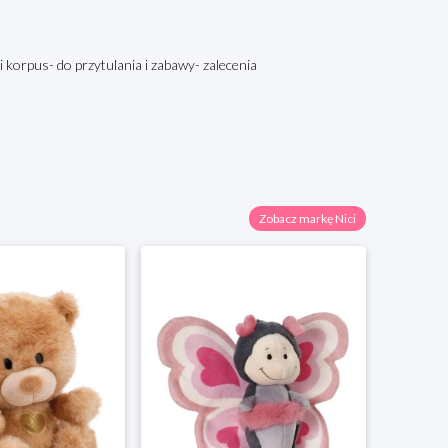
i korpus- do przytulania i zabawy- zalecenia
Zobacz markę Nici