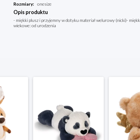
Rozmiary
:
onesize
Opis produktu
- miękki plusz i przyjemny w dotyku materiał welurowy (nicki)- miękk
wiekowe: od urodzenia