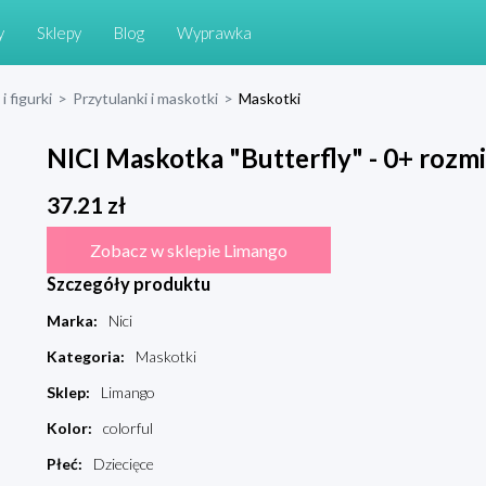
y
Sklepy
Blog
Wyprawka
i figurki
>
Przytulanki i maskotki
>
Maskotki
NICI Maskotka "Butterfly" - 0+ rozmi
37.21
zł
Zobacz w sklepie Limango
Szczegóły produktu
Marka
:
Nici
Kategoria
:
Maskotki
Sklep
:
Limango
Kolor
:
colorful
Płeć
:
Dziecięce