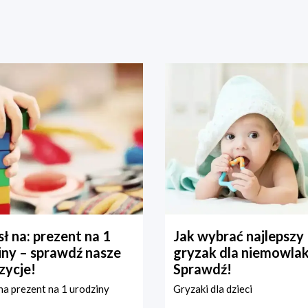
ł na: prezent na 1
Jak wybrać najlepszy
iny – sprawdź nasze
gryzak dla niemowla
zycje!
Sprawdź!
a prezent na 1 urodziny
Gryzaki dla dzieci