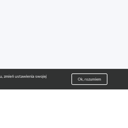
u, zmień ustawienia swojej
Ok, rozumiem
lityka Prywatności
ontakt