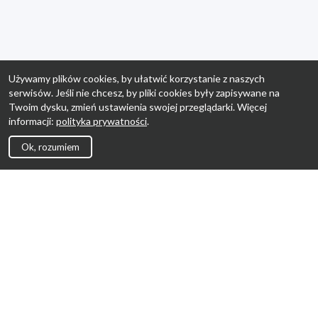
Używamy plików cookies, by ułatwić korzystanie z naszych
serwisów. Jeśli nie chcesz, by pliki cookies były zapisywane na
Twoim dysku, zmień ustawienia swojej przeglądarki. Więcej
informacji:
polityka prywatności
.
Ok, rozumiem