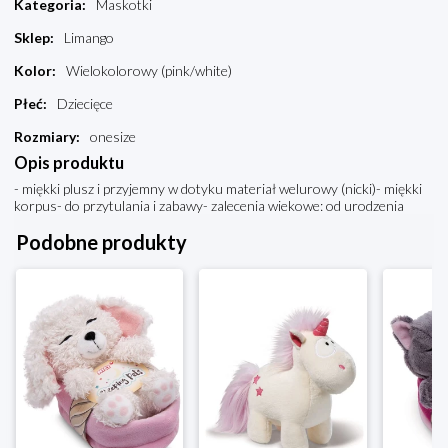
Kategoria
:
Maskotki
Sklep
:
Limango
Kolor
:
Wielokolorowy (pink/white)
Płeć
:
Dziecięce
Rozmiary
:
onesize
Opis produktu
- miękki plusz i przyjemny w dotyku materiał welurowy (nicki)- miękki
korpus- do przytulania i zabawy- zalecenia wiekowe: od urodzenia
Podobne produkty