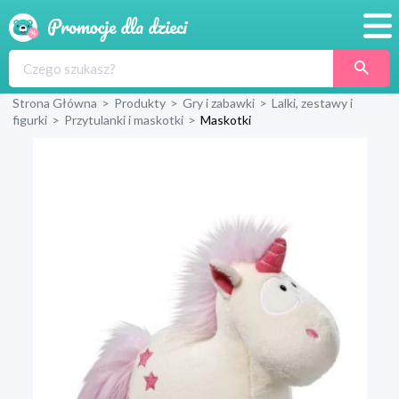
Promocje
Strona Główna
>
Produkty
>
Gry i zabawki
>
Lalki, zestawy i
Produkty
figurki
>
Przytulanki i maskotki
>
Maskotki
Sklepy
Blog
Wyprawka