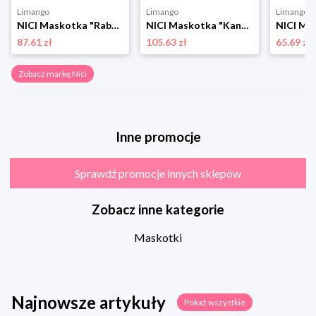
Limango
Limango
Limango
NICI Maskotka "Rabbit Ralf" - 0+ rozmiar: onesize
NICI Maskotka "Kangaroo Kelly" - 0+ rozmiar: onesize
87.61 zł
105.63 zł
65.69 zł
Zobacz markę Nici
Inne promocje
Sprawdź promocje innych sklepów
Zobacz inne kategorie
Maskotki
Najnowsze artykuły
Pokaż wszystkie