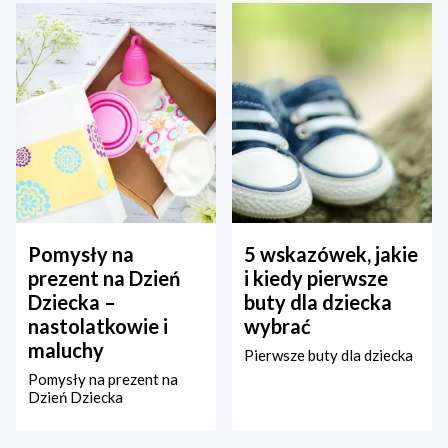
Pomysły na
5 wskazówek, jakie
prezent na Dzień
i kiedy pierwsze
Dziecka –
buty dla dziecka
nastolatkowie i
wybrać
maluchy
Pierwsze buty dla dziecka
Pomysły na prezent na
Dzień Dziecka