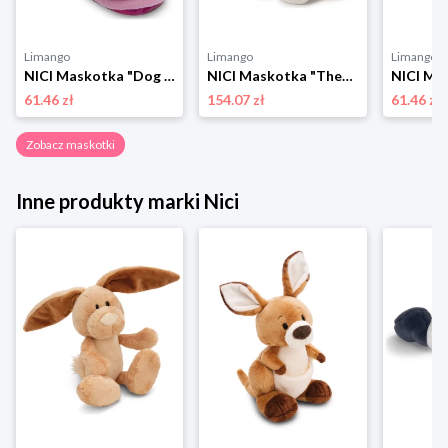
Limango
Limango
Limango
NICI Maskotka "Dog in a basket" - 0+ rozmiar: onesize
NICI Maskotka "Theodor the Unicorn" - 0+ rozmiar: onesize
61.46 zł
154.07 zł
61.46 zł
Zobacz maskotki
Inne produkty marki Nici