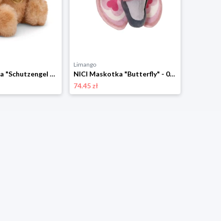
Limango
Limango
NICI Maskotka "Schutzengel Bear" - 0+ rozmiar: onesize
NICI Maskotka "Butterfly" - 0+ rozmiar: onesize
74.45 zł
101.23 zł