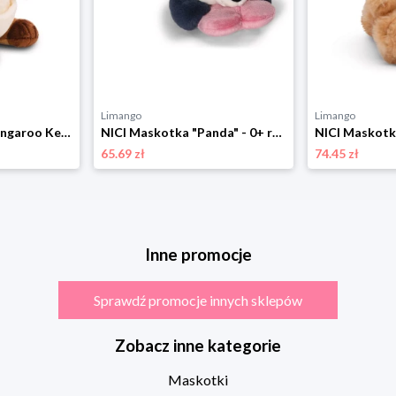
Limango
Limango
NICI Maskotka "Kangaroo Kelly" - 0+ rozmiar: onesize
NICI Maskotka "Panda" - 0+ rozmiar: onesize
65.69 zł
74.45 zł
Inne promocje
Sprawdź promocje innych sklepów
Zobacz inne kategorie
Maskotki