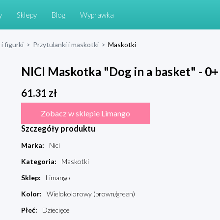
y
Sklepy
Blog
Wyprawka
i figurki
>
Przytulanki i maskotki
>
Maskotki
NICI Maskotka "Dog in a basket" - 0+
61.31
zł
Zobacz w sklepie Limango
Szczegóły produktu
Marka
:
Nici
Kategoria
:
Maskotki
Sklep
:
Limango
Kolor
:
Wielokolorowy (brown/green)
Płeć
:
Dziecięce