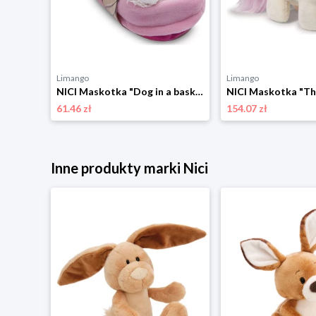
Limango
Limango
NICI Maskotka "Rabbit" - 0+ rozmiar: onesize
NICI Maskotka "Dog in a basket" - 0+ rozmiar: onesize
61.46 zł
154.07 zł
Inne produkty marki Nici