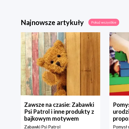
Najnowsze artykuły
Pokaż wszystkie
Zawsze na czasie: Zabawki
Pomys
Psi Patrol i inne produkty z
urodz
bajkowym motywem
propo
Zabawki Psi Patrol
Pomysł n