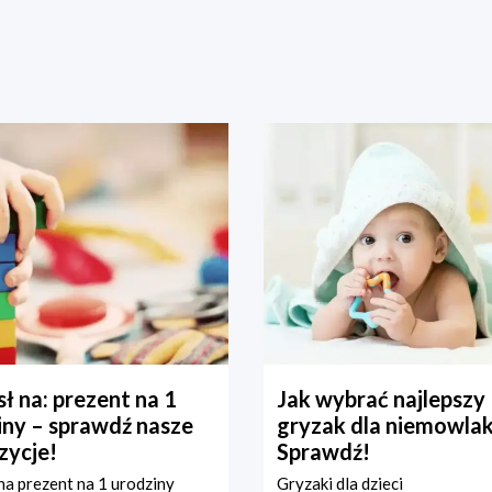
ł na: prezent na 1
Jak wybrać najlepszy
iny – sprawdź nasze
gryzak dla niemowla
zycje!
Sprawdź!
a prezent na 1 urodziny
Gryzaki dla dzieci