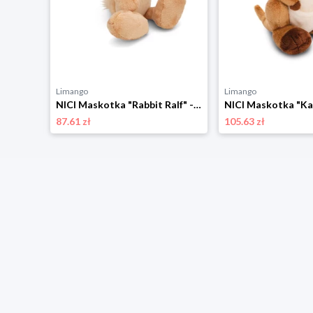
Limango
Limango
NICI Maskotka "Owl Oscar" - 0+ rozmiar: onesize
NICI Maskotka "Rabbit Ralf" - 0+ rozmiar: onesize
87.61 zł
105.63 zł