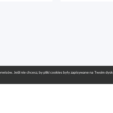
rwisów. Jeśli nie chcesz, by pliki cookies były zapisywane na Twoim dysk
a
Przepisy dla dzieci
Po