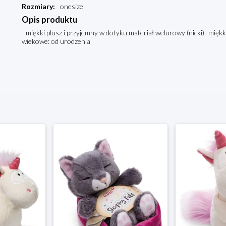
Rozmiary
:
onesize
Opis produktu
- miękki plusz i przyjemny w dotyku materiał welurowy (nicki)- miękk
wiekowe: od urodzenia