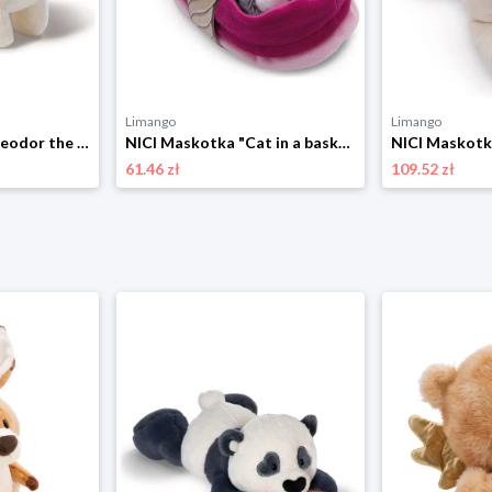
Limango
Limango
NICI Maskotka "Theodor the Unicorn" - 0+ rozmiar: onesize
NICI Maskotka "Cat in a basket" - 0+ rozmiar: onesize
61.46 zł
109.52 zł