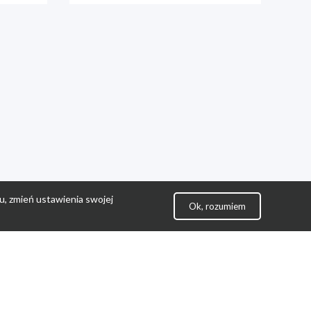
u, zmień ustawienia swojej
Ok, rozumiem
lityka Prywatności