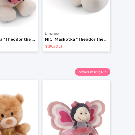
Limango
Limango
NICI Maskotka "Theodor the Unicorn" - 0+ rozmiar: onesize
NICI Maskotka "Theodor the Unicorn" - 0+ rozmiar: onesize
109.52 zł
57.06 zł
Zobacz markę Nici