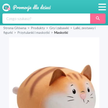
Promocje
Strona Główna
>
Produkty
>
Gry i zabawki
>
Lalki, zestawy i
Produkty
figurki
>
Przytulanki i maskotki
>
Maskotki
Sklepy
Blog
Wyprawka