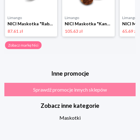
Limango
Limango
Limango
NICI Maskotka "Rabbit Ralf" - 0+ rozmiar: onesize
NICI Maskotka "Kangaroo Kelly" - 0+ rozmiar: onesize
87.61 zł
105.63 zł
65.69 zł
Zobacz markę Nici
Inne promocje
Sprawdź promocje innych sklepów
Zobacz inne kategorie
Maskotki