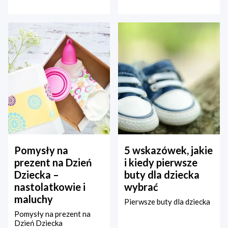
Pomysły na
5 wskazówek, jakie
prezent na Dzień
i kiedy pierwsze
Dziecka –
buty dla dziecka
nastolatkowie i
wybrać
maluchy
Pierwsze buty dla dziecka
Pomysły na prezent na
Dzień Dziecka