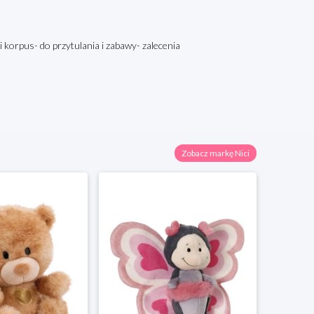
i korpus- do przytulania i zabawy- zalecenia
Zobacz markę Nici