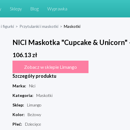
y
Sklepy
Blog
Wyprawka
i figurki
>
Przytulanki i maskotki
>
Maskotki
NICI Maskotka "Cupcake & Unicorn" -
106.13
zł
Zobacz w sklepie Limango
Szczegóły produktu
Marka
:
Nici
Kategoria
:
Maskotki
Sklep
:
Limango
Kolor
:
Beżowy
Płeć
:
Dziecięce