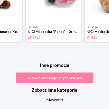
Limango
Limango
NICI Maskotka "Kangaroo Kelly" - 0+ rozmiar: onesize
NICI Maskotka "Panda" - 0+ rozmiar: onesize
65.69 zł
74.45 zł
Inne promocje
Sprawdź promocje innych sklepów
Zobacz inne kategorie
Maskotki