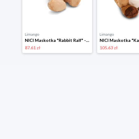
Limango
Limango
NICI Maskotka "Owl Oscar" - 0+ rozmiar: onesize
NICI Maskotka "Rabbit Ralf" - 0+ rozmiar: onesize
87.61 zł
105.63 zł