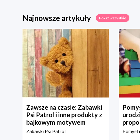
Najnowsze artykuły
Pokaż wszystkie
Zawsze na czasie: Zabawki
Pomys
Psi Patrol i inne produkty z
urodz
bajkowym motywem
propo
Zabawki Psi Patrol
Pomysł n