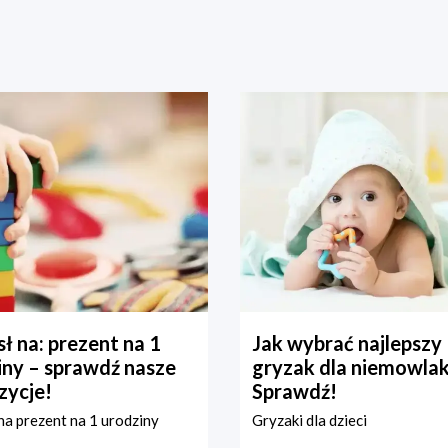
ł na: prezent na 1
Jak wybrać najlepszy
iny – sprawdź nasze
gryzak dla niemowla
zycje!
Sprawdź!
a prezent na 1 urodziny
Gryzaki dla dzieci