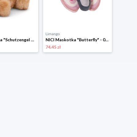
Limango
Limango
NICI Maskotka "Schutzengel Bear" - 0+ rozmiar: onesize
NICI Maskotka "Butterfly" - 0+ rozmiar: onesize
74.45 zł
101.23 zł