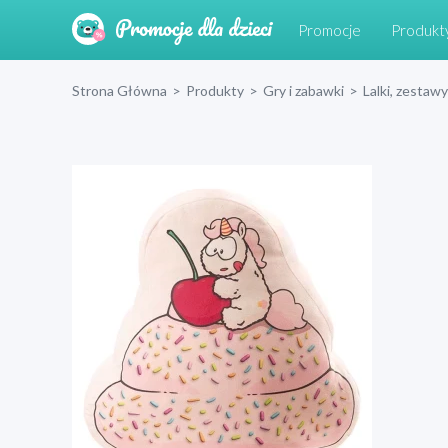
Promocje
Produkt
Strona Główna
>
Produkty
>
Gry i zabawki
>
Lalki, zestawy 