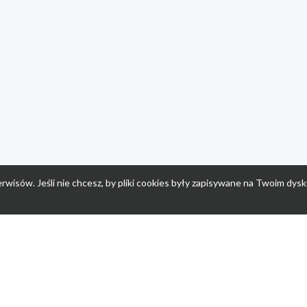
rwisów. Jeśli nie chcesz, by pliki cookies były zapisywane na Twoim dysk
a
Przepisy dla dzieci
Po
Nuumi.pl - moda online
K