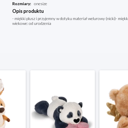
Rozmiary
:
onesize
Opis produktu
- miękki plusz i przyjemny w dotyku materiał welurowy (nicki)- miękk
wiekowe: od urodzenia