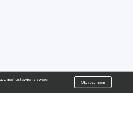
u, zmień ustawienia swojej
Ok, rozumiem
lityka Prywatności
ontakt